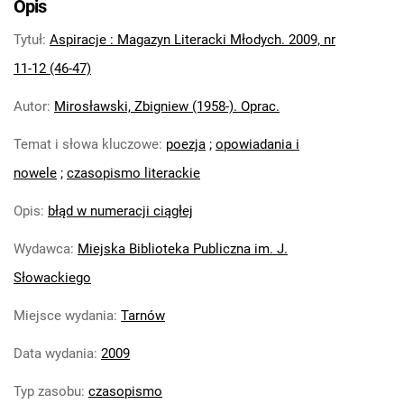
Opis
Tytuł
:
Aspiracje : Magazyn Literacki Młodych. 2009, nr
11-12 (46-47)
Autor
:
Mirosławski, Zbigniew (1958-). Oprac.
Temat i słowa kluczowe
:
poezja
;
opowiadania i
nowele
;
czasopismo literackie
Opis
:
błąd w numeracji ciągłej
Wydawca
:
Miejska Biblioteka Publiczna im. J.
Słowackiego
Miejsce wydania
:
Tarnów
Data wydania
:
2009
Typ zasobu
:
czasopismo