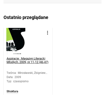
Ostatnio przeglądane
Aspiracje : Magazyn Literacki
Młodych. 2009, nr 11-12 (46-47)
Twórca
:
Mirosławski, Zbigniew
Data
:
2009
(1958-). Oprac.
Typ
:
czasopismo
Struktura