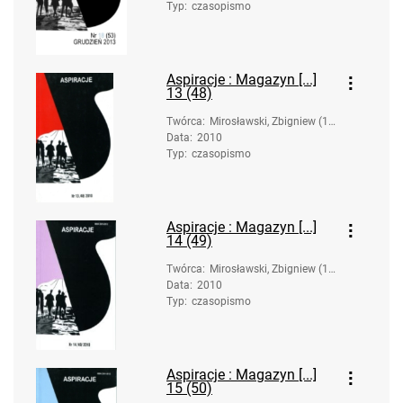
Typ
:
czasopismo
Aspiracje : Magazyn [...]
13 (48)
Twórca
:
Mirosławski, Zbigniew (19
Data
:
2010
58-). Oprac.
Typ
:
czasopismo
Aspiracje : Magazyn [...]
14 (49)
Twórca
:
Mirosławski, Zbigniew (19
Data
:
2010
58-). Oprac.
Typ
:
czasopismo
Aspiracje : Magazyn [...]
15 (50)