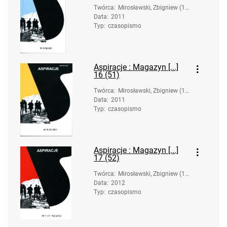
Twórca
:
Mirosławski, Zbigniew (19
Data
:
2011
58-). Oprac.
Typ
:
czasopismo
Aspiracje : Magazyn [...]
16 (51)
Twórca
:
Mirosławski, Zbigniew (19
Data
:
2011
58-). Oprac.
Typ
:
czasopismo
Aspiracje : Magazyn [...]
17 (52)
Twórca
:
Mirosławski, Zbigniew (19
Data
:
2012
58-). Oprac.
Typ
:
czasopismo