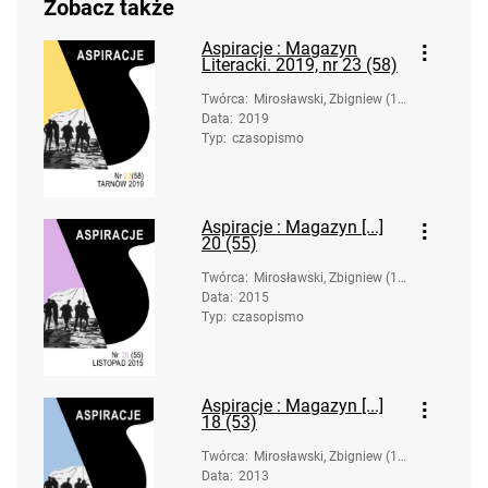
Zobacz także
Aspiracje : Magazyn
Literacki. 2019, nr 23 (58)
Twórca
:
Mirosławski, Zbigniew (19
Data
:
2019
58-). Oprac.
Typ
:
czasopismo
Aspiracje : Magazyn [...]
20 (55)
Twórca
:
Mirosławski, Zbigniew (19
Data
:
2015
58-). Oprac.
Typ
:
czasopismo
Aspiracje : Magazyn [...]
18 (53)
Twórca
:
Mirosławski, Zbigniew (19
Data
:
2013
58-). Oprac.