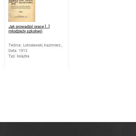
Jak prowadzić pracę [...]
młodzieży szkolnej)
Twórca
:
Lutosławski, Kazimierz
Data
:
1913
(1880-1924)
Typ
:
książka