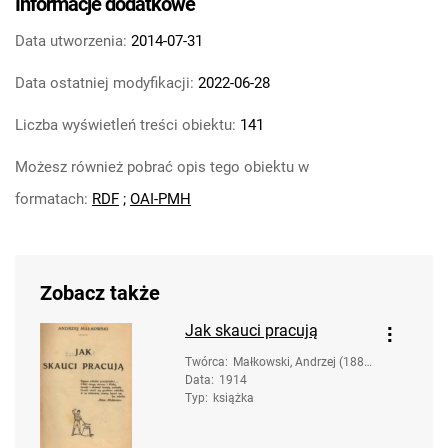
Informacje dodatkowe
Data utworzenia:
2014-07-31
Data ostatniej modyfikacji:
2022-06-28
Liczba wyświetleń treści obiektu:
141
Możesz również pobrać opis tego obiektu w
formatach:
RDF
;
OAI-PMH
Zobacz także
Jak skauci pracują
Twórca
:
Małkowski, Andrzej (1889
Data
:
1914
-1919)
Typ
:
książka