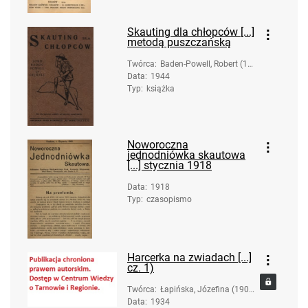
Skauting dla chłopców [...]
metodą puszczańską
Twórca
:
Baden-Powell, Robert (18
Data
:
1944
57-1941)
Typ
:
książka
Noworoczna
jednodniówka skautowa
[...] stycznia 1918
Data
:
1918
Typ
:
czasopismo
Harcerka na zwiadach [...]
cz. 1)
Twórca
:
Łapińska, Józefina (1900-
Data
:
1934
1986)