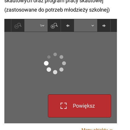
skautowych oraz program pracy skautowej
(zastosowane do potrzeb młodzieży szkolnej)
Powiększ