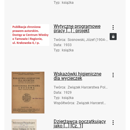
Typ
:
książka
Wytyczne programowe
pracy [...] : projekt
Twórca
:
Sosnowski, Józef (1904-1
Data
:
1933
975)
Typ
:
książka
Wskazówki higjeniczne
dla wycieczek
Twórca
:
Związek Harcerstwa Pols
Data
:
1929
kiego (1918-1939). Okręg
Typ
:
książka
Krakowski. Sekcja Lekars
Współtwórca
ka
:
Związek Harcerstwa
Polskiego (1918-19
39). Naczelnictwo.
Główna Kwatera Mę
Dzierżawca początkujący
ska.; Maresz, Tadeu
jako [...] [Cz. 1]
sz (1895-1944)