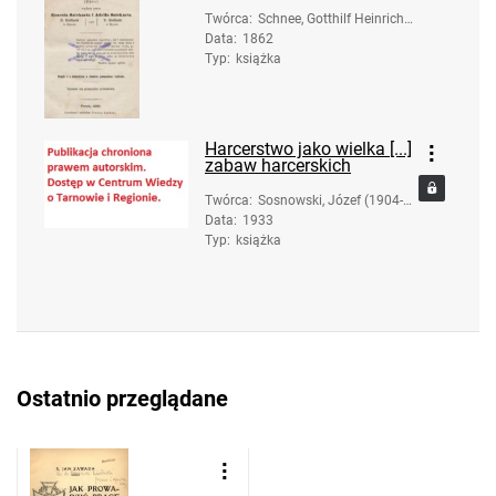
Twórca
:
Schnee, Gotthilf Heinrich
Data
:
1862
(1761-1830)
Typ
:
książka
Harcerstwo jako wielka [...]
zabaw harcerskich
Twórca
:
Sosnowski, Józef (1904-1
Data
:
1933
975)
Typ
:
książka
Ostatnio przeglądane