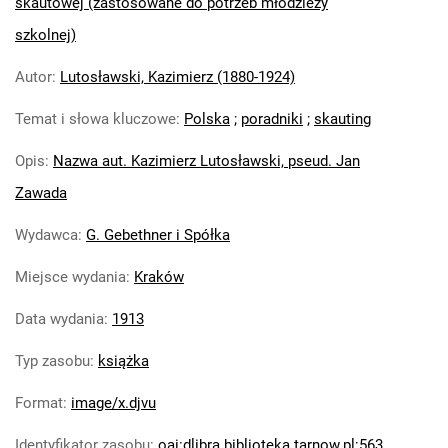
skautowej (zastosowane do potrzeb młodzieży
szkolnej)
Autor
:
Lutosławski, Kazimierz (1880-1924)
Temat i słowa kluczowe
:
Polska
;
poradniki
;
skauting
Opis
:
Nazwa aut. Kazimierz Lutosławski, pseud. Jan
Zawada
Wydawca
:
G. Gebethner i Spółka
Miejsce wydania
:
Kraków
Data wydania
:
1913
Typ zasobu
:
książka
Format
:
image/x.djvu
Identyfikator zasobu
:
oai:dlibra.biblioteka.tarnow.pl:563