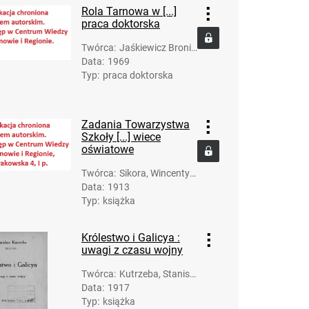
Rola Tarnowa w [...]
praca doktorska
Twórca
:
Jaśkiewicz Bronis
Data
:
1969
ław (1932-2009)
Typ
:
praca doktorska
Zadania Towarzystwa
Szkoły [...] wiece
oświatowe
Twórca
:
Sikora, Wincenty
Data
:
1913
(1878-1958)
Typ
:
książka
Królestwo i Galicya :
uwagi z czasu wojny
Twórca
:
Kutrzeba, Stanisł
Data
:
1917
aw (1876-1946)
Typ
:
książka