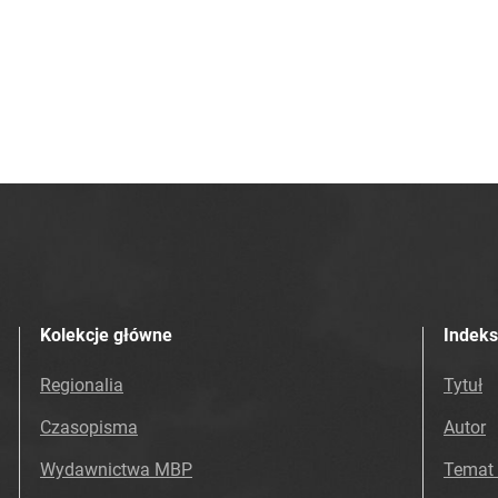
Kolekcje główne
Indeks
Regionalia
Tytuł
Czasopisma
Autor
Wydawnictwa MBP
Temat 