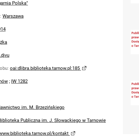
garnia Polska"
:
Warszawa
914
ążka
.djvu
sobu
:
oai:dlibra.biblioteka.tarnow.pl:185
nów
;
IW 1282
awnictwo im. M. Brzezińskiego
Biblioteka Publiczna im. J. Słowackiego w Tarnowie
/www.biblioteka.tarnow.pl/kontakt