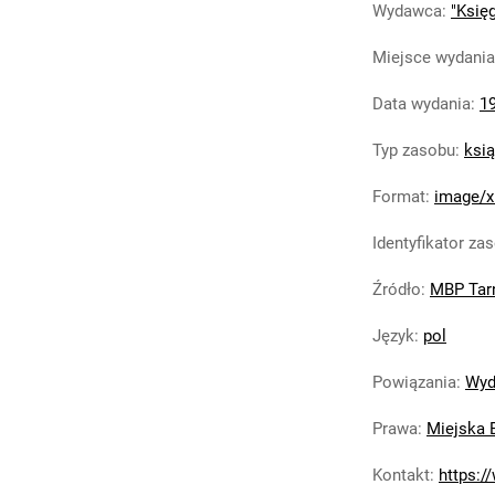
Wydawca
:
"Księ
Miejsce wydania
Data wydania
:
1
Typ zasobu
:
ksi
Format
:
image/x
Identyfikator za
Źródło
:
MBP Tar
Język
:
pol
Powiązania
:
Wyd
Prawa
:
Miejska 
Kontakt
:
https:/