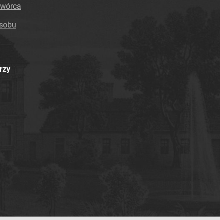
twórca
asobu
rzy