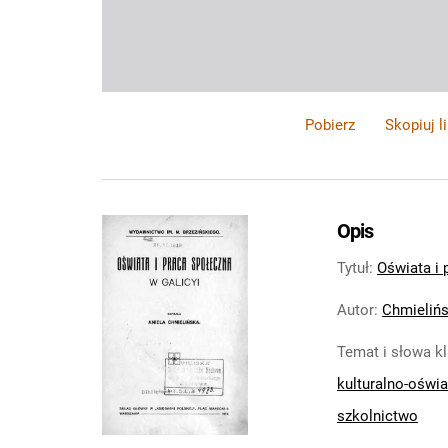
Pobierz
Skopiuj l
Opis
Tytuł
:
Oświata i 
Autor
:
Chmielińs
Temat i słowa k
kulturalno-oświ
szkolnictwo