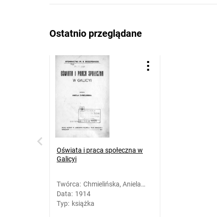
Ostatnio przeglądane
Oświata i praca społeczna w
Galicyi
Twórca
:
Chmielińska, Aniela
Data
:
1914
(1869-1936)
Typ
:
książka