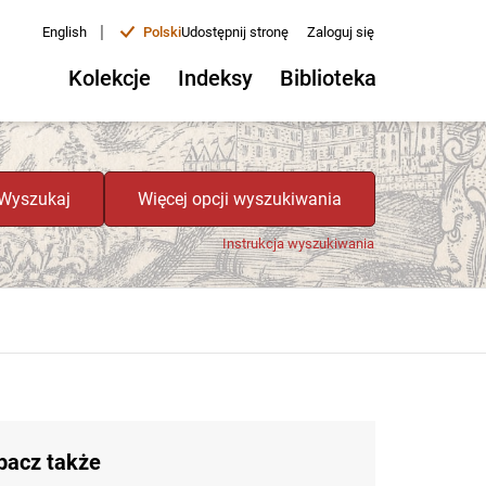
|
English
Polski
Udostępnij stronę
Zaloguj się
Kolekcje
Indeksy
Biblioteka
Wyszukaj
Więcej opcji wyszukiwania
Instrukcja wyszukiwania
bacz także