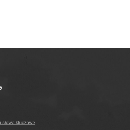
y
i słowa kluczowe