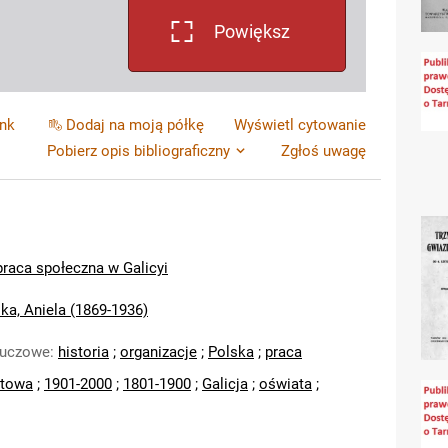
Powiększ
ink
Dodaj na moją półkę
Wyświetl cytowanie
Pobierz opis bibliograficzny
Zgłoś uwagę
praca społeczna w Galicyi
ka, Aniela (1869-1936)
luczowe
:
historia
;
organizacje
;
Polska
;
praca
atowa
;
1901-2000
;
1801-1900
;
Galicja
;
oświata
;