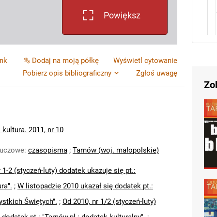
Powiększ
ink
Dodaj na moją półkę
Wyświetl cytowanie
Pobierz opis bibliograficzny
Zgłoś uwagę
Zo
 kultura. 2011, nr 10
luczowe
:
czasopisma
;
Tarnów (woj. małopolskie)
 1-2 (styczeń-luty) dodatek ukazuje się pt.:
ura".
;
W listopadzie 2010 ukazał się dodatek pt.:
ystkich Świętych".
;
Od 2010, nr 1/2 (styczeń-luty)