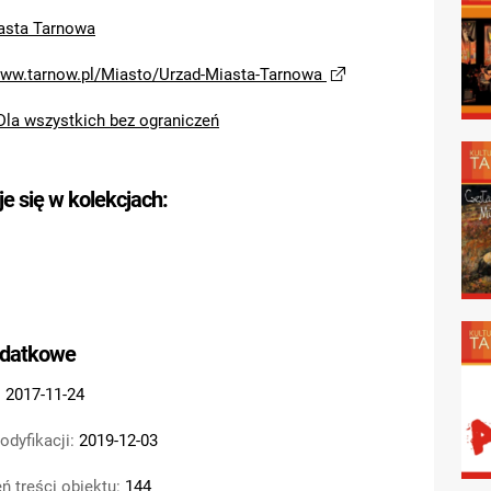
asta Tarnowa
www.tarnow.pl/Miasto/Urzad-Miasta-Tarnowa
Dla wszystkich bez ograniczeń
je się w kolekcjach:
odatkowe
:
2017-11-24
odyfikacji:
2019-12-03
ń treści obiektu:
144