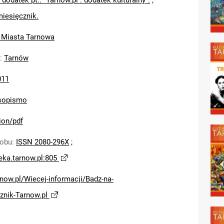
 dodatek pt.: "Tarnów.pl : dodatek kulturalny".
;
miesięcznik.
 Miasta Tarnowa
:
Tarnów
011
sopismo
ion/pdf
sobu
:
ISSN 2080-296X
;
teka.tarnow.pl:805
arnow.pl/Wiecej-informacji/Badz-na-
znik-Tarnow.pl