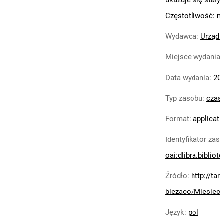
ukazuje się stały
Częstotliwość: 
Wydawca
:
Urząd
Miejsce wydania
Data wydania
:
2
Typ zasobu
:
cza
Format
:
applicat
Identyfikator za
oai:dlibra.biblio
Źródło
:
http://t
biezaco/Miesiec
Język
:
pol