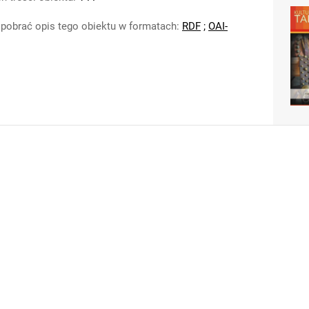
pobrać opis tego obiektu w formatach:
RDF
;
OAI-