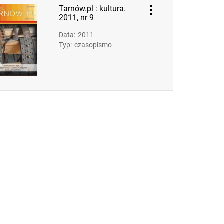
Tarnów.pl : kultura.
2011, nr 9
Data
:
2011
Typ
:
czasopismo