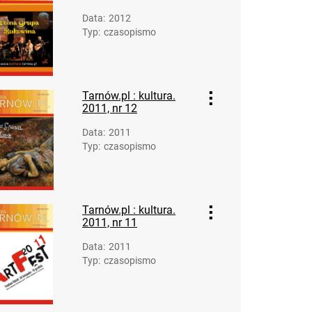
Data
:
2012
Typ
:
czasopismo
Tarnów.pl : kultura.
2011, nr 12
Data
:
2011
Typ
:
czasopismo
Tarnów.pl : kultura.
2011, nr 11
Data
:
2011
Typ
:
czasopismo