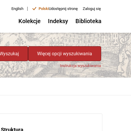
|
English
Polski
Udostępnij stronę
Zaloguj się
Kolekcje
Indeksy
Biblioteka
Wyszukaj
Więcej opcji wyszukiwania
Instrukcja wyszukiwania
Struktura