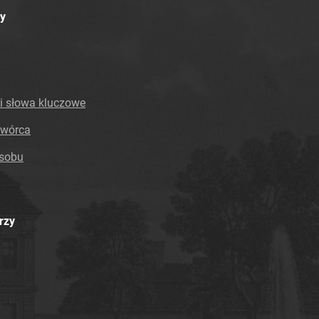
y
i słowa kluczowe
twórca
asobu
rzy