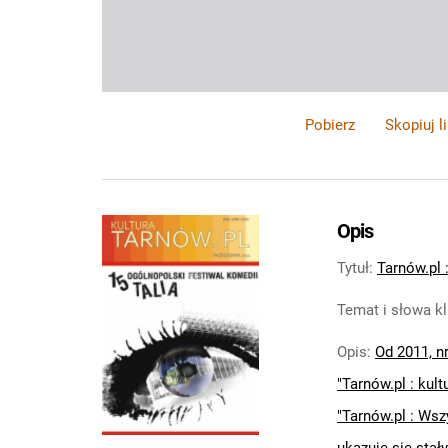
Pobierz
Skopiuj l
Opis
Tytuł
:
Tarnów.pl :
Temat i słowa k
Opis
:
Od 2011, nr
"Tarnów.pl : kult
"Tarnów.pl : Wsz