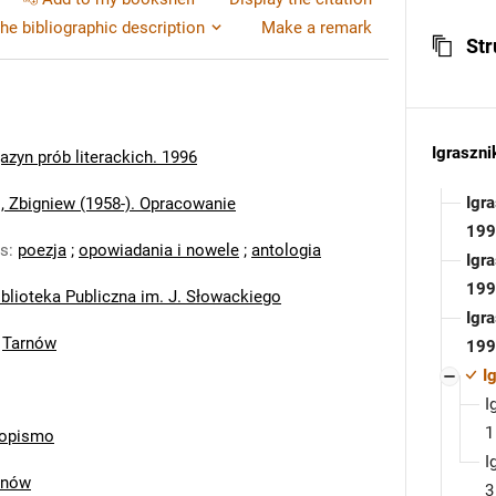
e bibliographic description
Make a remark
Str
Igraszni
azyn prób literackich. 1996
Igr
, Zbigniew (1958-). Opracowanie
199
ds
:
poezja
;
opowiadania i nowele
;
antologia
Igr
199
blioteka Publiczna im. J. Słowackiego
Igr
:
Tarnów
199
I
I
1
opismo
I
rnów
3