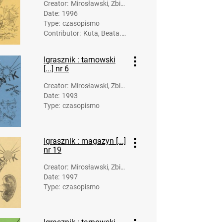
Creator
:
Mirosławski, Zbig
Date
:
1996
niew (1958-). Opr
Type
:
czasopismo
acowanie
Contributor
:
Kuta, Beata. Il
ustracje
Igrasznik : tarnowski
[...] nr 6
Creator
:
Mirosławski, Zbig
Date
:
1993
niew (1958-). Opr
Type
:
czasopismo
acowanie
Igrasznik : magazyn [...]
nr 19
Creator
:
Mirosławski, Zbig
Date
:
1997
niew (1958-). Opr
Type
:
czasopismo
acowanie