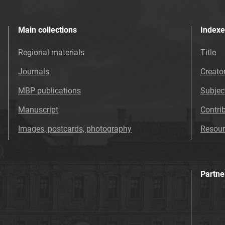
Main collections
Indexe
Regional materials
Title
Journals
Creato
MBP publications
Subjec
Manuscript
Contri
Images, postcards, photography
Resour
Partne