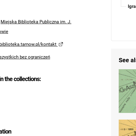
Igr
:
Miejska Biblioteka Publiczna im. J.
owie
biblioteka.tarnow.pl/kontakt
szystkich bez ograniczeń
See al
in the collections:
ation