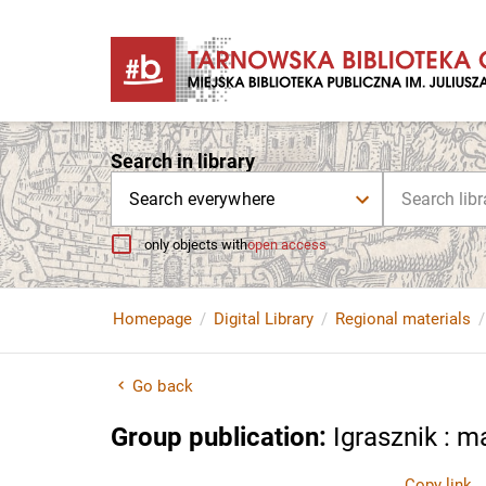
Search in library
Search everywhere
only objects with
open access
Homepage
Digital Library
Regional materials
Go back
Group publication
:
Igrasznik : m
Copy link