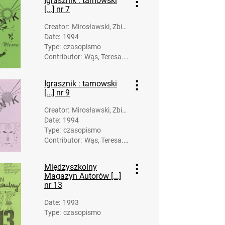
Igrasznik : tarnowski
[...] nr 7
Creator
:
Mirosławski, Zbig
Date
:
1994
niew (1958-). Opr
Type
:
czasopismo
acowanie
Contributor
:
Wąs, Teresa.
Opracowanie
Igrasznik : tarnowski
[...] nr 9
Creator
:
Mirosławski, Zbig
Date
:
1994
niew (1958-). Opr
Type
:
czasopismo
acowanie
Contributor
:
Wąs, Teresa.
Redakcja
Międzyszkolny
Magazyn Autorów [...]
nr 13
Date
:
1993
Type
:
czasopismo