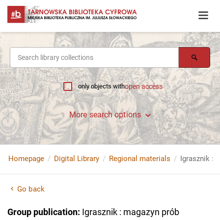
only objects with
open access
More search options
Homepage
Digital Library
Regional materials
Igrasznik : 
Go back
Group publication
:
Igrasznik : magazyn prób