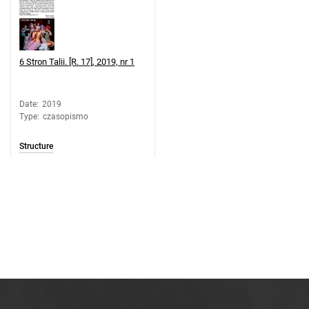
6 Stron Talii. [R. 17], 2019, nr 1
Date
:
2019
Type
:
czasopismo
Structure