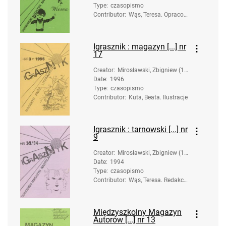
Type
:
czasopismo
Contributor
:
Wąs, Teresa. Opracow
anie
Igrasznik : magazyn [...] nr
17
Creator
:
Mirosławski, Zbigniew (19
Date
:
1996
58-). Opracowanie
Type
:
czasopismo
Contributor
:
Kuta, Beata. Ilustracje
Igrasznik : tarnowski [...] nr
9
Creator
:
Mirosławski, Zbigniew (19
Date
:
1994
58-). Opracowanie
Type
:
czasopismo
Contributor
:
Wąs, Teresa. Redakcj
a
Międzyszkolny Magazyn
Autorów [...] nr 13