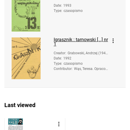
Date
:
1993
Type
:
czasopismo
Igrasznik : tarnowski [...] nr
1
Creator
:
Grabowski, Andrzej (1947
Date
:
1992
- ). Opracowanie
Type
:
czasopismo
Contributor
:
Wąs, Teresa. Opracow
anie
Last viewed