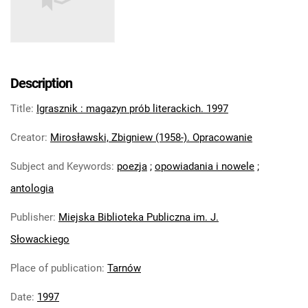
Description
Title
:
Igrasznik : magazyn prób literackich. 1997
Creator
:
Mirosławski, Zbigniew (1958-). Opracowanie
Subject and Keywords
:
poezja
;
opowiadania i nowele
;
antologia
Publisher
:
Miejska Biblioteka Publiczna im. J.
Słowackiego
Place of publication
:
Tarnów
Date
:
1997