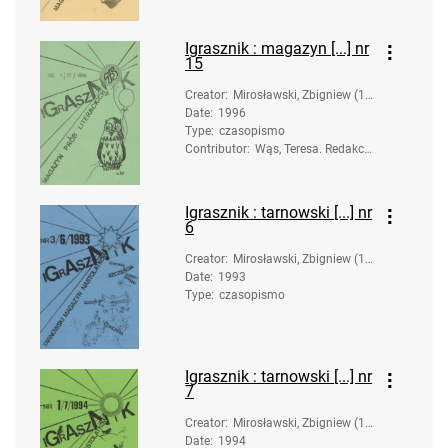
Igrasznik : magazyn [...] nr
15
Creator
:
Mirosławski, Zbigniew (19
Date
:
1996
58-). Opracowanie
Type
:
czasopismo
Contributor
:
Wąs, Teresa. Redakcj
a; Moskal, Urszula. Re
dakcja
Igrasznik : tarnowski [...] nr
6
Creator
:
Mirosławski, Zbigniew (19
Date
:
1993
58-). Opracowanie
Type
:
czasopismo
Igrasznik : tarnowski [...] nr
7
Creator
:
Mirosławski, Zbigniew (19
Date
:
1994
58-). Opracowanie