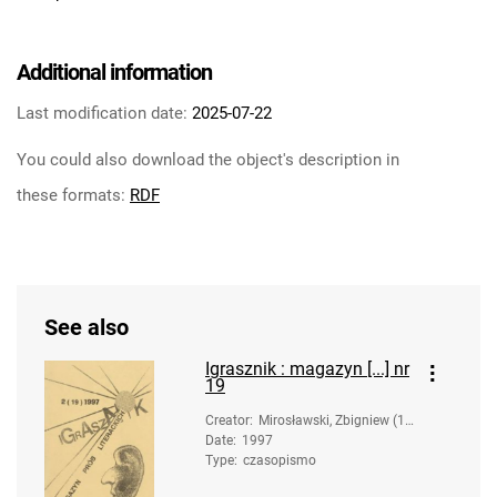
Additional information
Last modification date:
2025-07-22
You could also download the object's description in
these formats:
RDF
See also
Igrasznik : magazyn [...] nr
19
Creator
:
Mirosławski, Zbigniew (19
Date
:
1997
58-). Opracowanie
Type
:
czasopismo