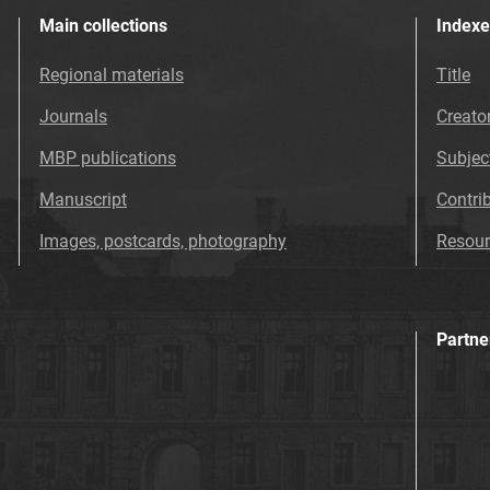
Main collections
Indexe
Regional materials
Title
Journals
Creato
MBP publications
Subjec
Manuscript
Contri
Images, postcards, photography
Resour
Partne