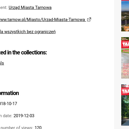
ent
:
Urząd Miasta Tarnowa
/www.tarnow.pl/Miasto/Urzad-Miasta-Tarnowa
la wszystkich bez ograniczeń
ted in the collections:
als
formation
018-10-17
n date:
2019-12-03
 number of views:
120