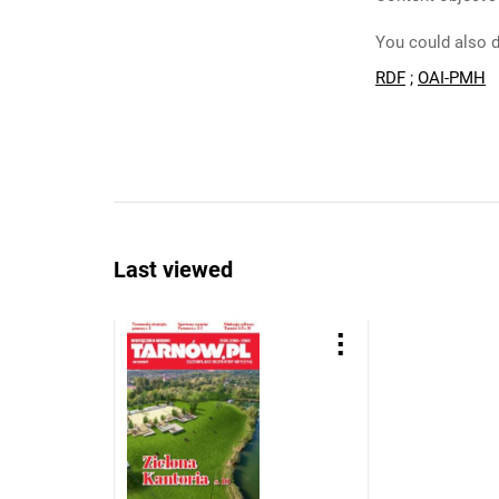
You could also d
RDF
;
OAI-PMH
Last viewed