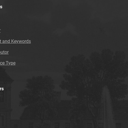
s
r
t and Keywords
butor
ce Type
rs