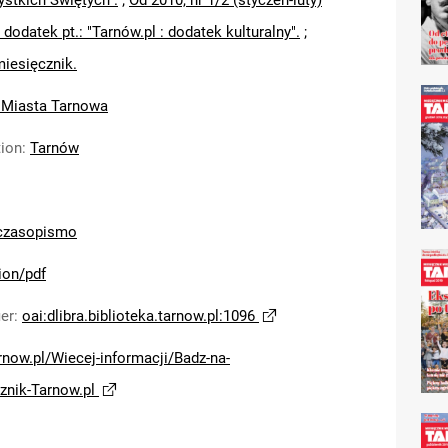
ystkich Świętych".
;
Od 2010, nr 1/2 (styczeń-luty)
 dodatek pt.: "Tarnów.pl : dodatek kulturalny".
;
miesięcznik.
 Miasta Tarnowa
tion
:
Tarnów
czasopismo
ion/pdf
ier
:
oai:dlibra.biblioteka.tarnow.pl:1096
arnow.pl/Wiecej-informacji/Badz-na-
znik-Tarnow.pl