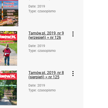
Date
:
2019
Type
:
czasopismo
Tarnów.pl. 2019, nr 9
(wrzesień) = nr 126
Date
:
2019
Type
:
czasopismo
Tarnów.pl. 2019, nr 8
(sierpień) = nr 125
Date
:
2019
Type
:
czasopismo