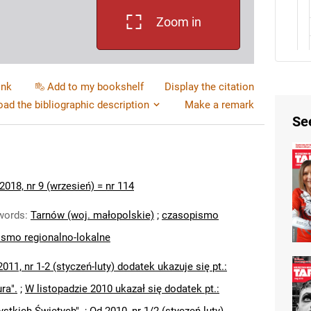
Zoom in
ink
Add to my bookshelf
Display the citation
ad the bibliographic description
Make a remark
Se
2018, nr 9 (wrzesień) = nr 114
words
:
Tarnów (woj. małopolskie)
;
czasopismo
smo regionalno-lokalne
011, nr 1-2 (styczeń-luty) dodatek ukazuje się pt.:
ura".
;
W listopadzie 2010 ukazał się dodatek pt.: