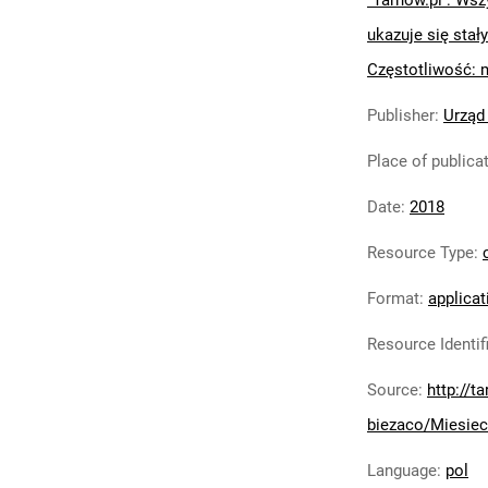
"Tarnów.pl : Wsz
ukazuje się stały
Częstotliwość: 
Publisher
:
Urząd
Place of publica
Date
:
2018
Resource Type
:
Format
:
applicat
Resource Identif
Source
:
http://t
biezaco/Miesiec
Language
:
pol