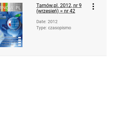
Tarnów.pl. 2012, nr 9
(wrzesień) = nr 42
Date
:
2012
Type
:
czasopismo