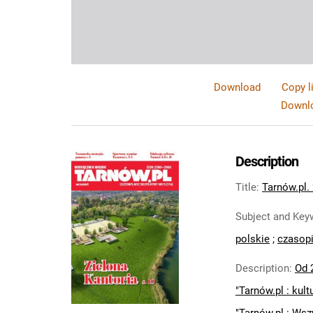
Download
Copy l
Downlo
Description
Title
:
Tarnów.pl. 
Subject and Key
polskie
;
czasopi
Description
:
Od 2
"Tarnów.pl : kult