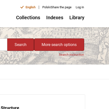
|
English
Polski
Share the page
Log in
Collections
Indexes
Library
Search
More search options
Search instruction
Structure