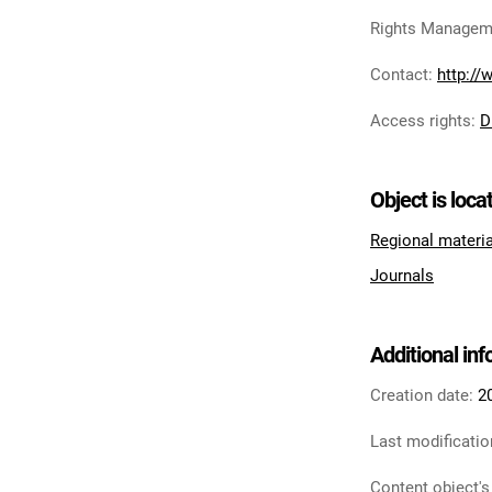
Rights Managem
Contact
:
http:/
Access rights
:
D
Object is loca
Regional materi
Journals
Additional in
Creation date:
2
Last modificatio
Content object's