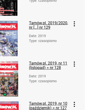
Type
:
czasopismo
Tarnów.pl. 2019/2020,
nr [...] nr 129
Date
:
2019
Type
:
czasopismo
Tarnów.pl. 2019, nr 11
(listopad) = nr 128
Date
:
2019
Type
:
czasopismo
Tarnów.pl. 2019, nr 10
(październik) = nr 127