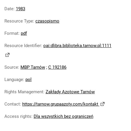
Robotniczego Zakładów Azotowych im.
Feliksa Dzierżyńskiego. 1977
Date
:
1983
Tarnowskie Azoty : Organ Samorządu
Resource Type
:
czasopismo
Robotniczego Zakładów Azotowych im.
Feliksa Dzierżyńskiego. 1978
Format
:
pdf
Tarnowskie Azoty : Organ Samorządu
Resource Identifier
:
oai:dlibra.biblioteka.tarnow.pl:1111
Robotniczego Zakładów Azotowych im.
Feliksa Dzierżyńskiego. 1979
Tarnowskie Azoty : Organ Samorządu
Source
:
MBP Tarnów
;
C 192186
Robotniczego Zakładów Azotowych im.
Feliksa Dzierżyńskiego. 1980
Language
:
pol
Tarnowskie Azoty : Organ Samorządu
Robotniczego Zakładów Azotowych im.
Rights Management
:
Zakłady Azotowe Tarnów
Feliksa Dzierżyńskiego. 1981
Contact
:
https://tarnow.grupaazoty.com/kontakt
Tarnowskie Azoty : tygodnik Zakładów
Azotowych im. Feliksa Dzierżyńskiego w
Access rights
:
Dla wszystkich bez ograniczeń
Tarnowie. 1982
Tarnowskie Azoty : tygodnik Zakładów