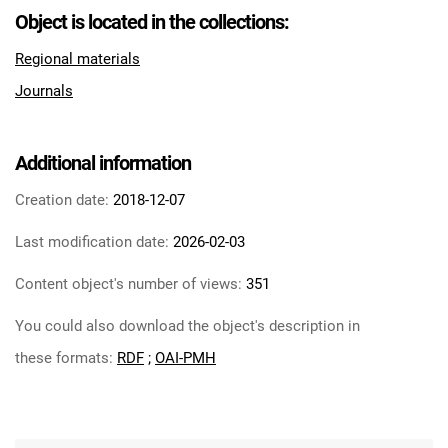
Object is located in the collections:
Azotowych im. Feliksa Dzierżyńskiego w
Tarnowie. 1983
Regional materials
Tarnowskie Azoty : tygodnik
Journals
Zakładów Azotowych im. Feliksa
Dzierżyńskiego w Tarnowie. 1983, nr 1
Tarnowskie Azoty : tygodnik Zakładów
Additional information
Azotowych im. Feliksa Dzierżyńskiego
Creation date:
2018-12-07
w Tarnowie. 1983, nr 2
Tarnowskie Azoty : tygodnik Zakładów
Last modification date:
2026-02-03
Azotowych im. Feliksa Dzierżyńskiego
w Tarnowie. 1983, nr 3
Content object's number of views:
351
Tarnowskie Azoty : tygodnik Zakładów
You could also download the object's description in
Azotowych im. Feliksa Dzierżyńskiego
these formats:
RDF
;
OAI-PMH
w Tarnowie. 1983, nr 4
Tarnowskie Azoty : tygodnik Zakładów
Azotowych im. Feliksa Dzierżyńskiego
w Tarnowie. 1983, nr 5