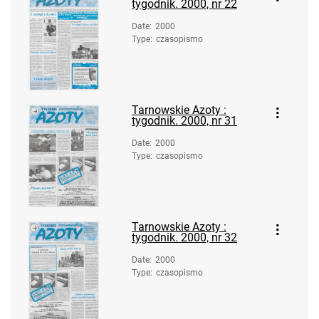
Azotowych im. Feliksa Dzierżyńskiego
tygodnik. 2000, nr 22
w Tarnowie. 1983, nr 17
Date
:
2000
Tarnowskie Azoty : tygodnik Zakładów
Type
:
czasopismo
Azotowych im. Feliksa Dzierżyńskiego
w Tarnowie. 1983, nr 18
Tarnowskie Azoty : tygodnik Zakładów
Tarnowskie Azoty :
Azotowych im. Feliksa Dzierżyńskiego
tygodnik. 2000, nr 31
w Tarnowie. 1983, nr 19
Date
:
2000
Tarnowskie Azoty : tygodnik Zakładów
Type
:
czasopismo
Azotowych im. Feliksa Dzierżyńskiego
w Tarnowie. 1983, nr 20
Tarnowskie Azoty : tygodnik Zakładów
Azotowych im. Feliksa Dzierżyńskiego
Tarnowskie Azoty :
tygodnik. 2000, nr 32
w Tarnowie. 1983, nr 21
Tarnowskie Azoty : tygodnik Zakładów
Date
:
2000
Type
:
czasopismo
Azotowych im. Feliksa Dzierżyńskiego
w Tarnowie. 1983, nr 22
Tarnowskie Azoty : tygodnik Zakładów