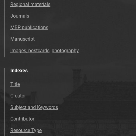
w Tarnowie. 1983, nr 34
Regional materials
Tarnowskie Azoty : tygodnik Zakładów
Journals
Azotowych im. Feliksa Dzierżyńskiego
w Tarnowie. 1983, nr 35
MBP publications
Tarnowskie Azoty : tygodnik Zakładów
Manuscript
Azotowych im. Feliksa Dzierżyńskiego
Images, postcards, photography
w Tarnowie. 1983, nr 36
Tarnowskie Azoty : tygodnik Zakładów
Azotowych im. Feliksa Dzierżyńskiego
Indexes
w Tarnowie. 1983, nr 37
Tarnowskie Azoty : tygodnik Zakładów
Title
Azotowych im. Feliksa Dzierżyńskiego
Creator
w Tarnowie. 1983, nr 38
Tarnowskie Azoty : tygodnik Zakładów
Subject and Keywords
Azotowych im. Feliksa Dzierżyńskiego
Contributor
w Tarnowie. 1983, nr 39
Tarnowskie Azoty : tygodnik Zakładów
Resource Type