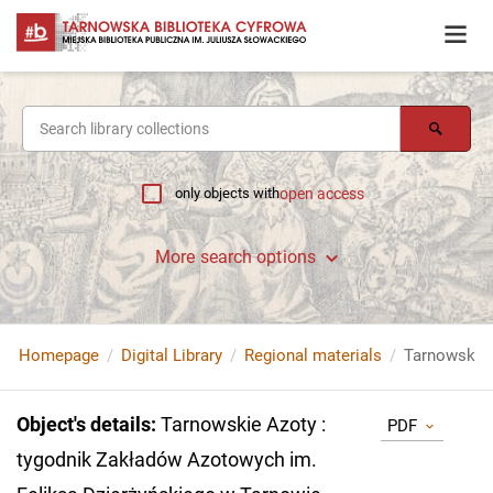
only objects with
open access
More search options
Homepage
Digital Library
Regional materials
Object's details
:
Tarnowskie Azoty :
PDF
tygodnik Zakładów Azotowych im.