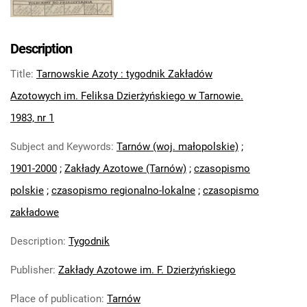
Feliksa Dzierżyńskiego. 1970
Tarnowskie Azoty : Organ Samorządu
Robotniczego Zakładów Azotowych im.
Description
Feliksa Dzierżyńskiego. 1971
Title
:
Tarnowskie Azoty : tygodnik Zakładów
Tarnowskie Azoty : Organ Samorządu
Robotniczego Zakładów Azotowych im.
Azotowych im. Feliksa Dzierżyńskiego w Tarnowie.
Feliksa Dzierżyńskiego. 1972
1983, nr 1
Tarnowskie Azoty : Organ Samorządu
Subject and Keywords
:
Tarnów (woj. małopolskie)
;
Robotniczego Zakładów Azotowych im.
Feliksa Dzierżyńskiego. 1974
1901-2000
;
Zakłady Azotowe (Tarnów)
;
czasopismo
Tarnowskie Azoty : Organ Samorządu
polskie
;
czasopismo regionalno-lokalne
;
czasopismo
Robotniczego Zakładów Azotowych im.
zakładowe
Feliksa Dzierżyńskiego. 1975
Tarnowskie Azoty : Organ Samorządu
Description
:
Tygodnik
Robotniczego Zakładów Azotowych im.
Publisher
:
Zakłady Azotowe im. F. Dzierżyńskiego
Feliksa Dzierżyńskiego. 1976
Tarnowskie Azoty : Organ Samorządu
Place of publication
:
Tarnów