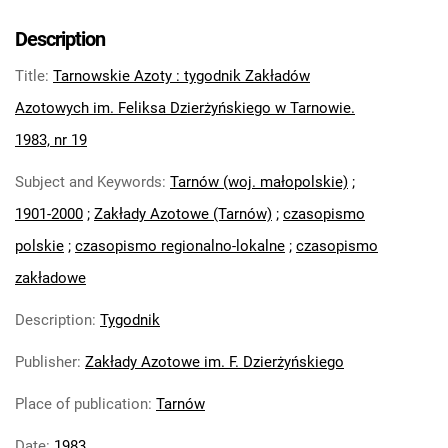
Tarnowskie Azoty : Organ Samorządu
Robotniczego Zakładów Azotowych im.
Description
Feliksa Dzierżyńskiego. 1971
Title
:
Tarnowskie Azoty : tygodnik Zakładów
Tarnowskie Azoty : Organ Samorządu
Robotniczego Zakładów Azotowych im.
Azotowych im. Feliksa Dzierżyńskiego w Tarnowie.
Feliksa Dzierżyńskiego. 1972
1983, nr 19
Tarnowskie Azoty : Organ Samorządu
Subject and Keywords
:
Tarnów (woj. małopolskie)
;
Robotniczego Zakładów Azotowych im.
Feliksa Dzierżyńskiego. 1974
1901-2000
;
Zakłady Azotowe (Tarnów)
;
czasopismo
Tarnowskie Azoty : Organ Samorządu
polskie
;
czasopismo regionalno-lokalne
;
czasopismo
Robotniczego Zakładów Azotowych im.
zakładowe
Feliksa Dzierżyńskiego. 1975
Tarnowskie Azoty : Organ Samorządu
Description
:
Tygodnik
Robotniczego Zakładów Azotowych im.
Publisher
:
Zakłady Azotowe im. F. Dzierżyńskiego
Feliksa Dzierżyńskiego. 1976
Tarnowskie Azoty : Organ Samorządu
Place of publication
:
Tarnów
Robotniczego Zakładów Azotowych im.
Feliksa Dzierżyńskiego. 1977
Date
:
1983