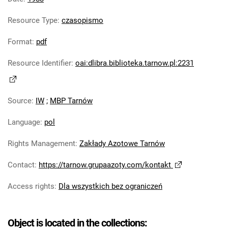
Tarnowskie Azoty : Organ Samorządu
Resource Type
:
czasopismo
Robotniczego Zakładów Azotowych im.
Feliksa Dzierżyńskiego. 1978
Format
:
pdf
Tarnowskie Azoty : Organ Samorządu
Resource Identifier
:
oai:dlibra.biblioteka.tarnow.pl:2231
Robotniczego Zakładów Azotowych im.
Feliksa Dzierżyńskiego. 1979
Tarnowskie Azoty : Organ Samorządu
Source
:
IW
;
MBP Tarnów
Robotniczego Zakładów Azotowych im.
Feliksa Dzierżyńskiego. 1980
Language
:
pol
Tarnowskie Azoty : Organ Samorządu
Robotniczego Zakładów Azotowych im.
Rights Management
:
Zakłady Azotowe Tarnów
Feliksa Dzierżyńskiego. 1981
Contact
:
https://tarnow.grupaazoty.com/kontakt
Tarnowskie Azoty : tygodnik Zakładów
Azotowych im. Feliksa Dzierżyńskiego w
Access rights
:
Dla wszystkich bez ograniczeń
Tarnowie. 1982
Tarnowskie Azoty : tygodnik Zakładów
Object is located in the collections:
Azotowych im. Feliksa Dzierżyńskiego w