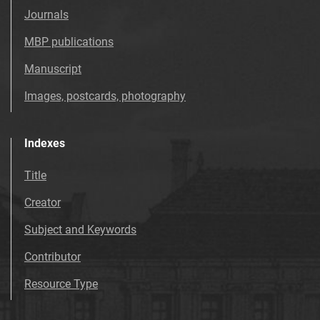
Tarnowskie Azoty : tygodnik Zakładów
Journals
Azotowych im. Feliksa Dzierżyńskiego
w Tarnowie. 1983, nr 35
MBP publications
Tarnowskie Azoty : tygodnik Zakładów
Manuscript
Azotowych im. Feliksa Dzierżyńskiego
Images, postcards, photography
w Tarnowie. 1983, nr 36
Tarnowskie Azoty : tygodnik Zakładów
Azotowych im. Feliksa Dzierżyńskiego
Indexes
w Tarnowie. 1983, nr 37
Tarnowskie Azoty : tygodnik Zakładów
Title
Azotowych im. Feliksa Dzierżyńskiego
Creator
w Tarnowie. 1983, nr 38
Tarnowskie Azoty : tygodnik Zakładów
Subject and Keywords
Azotowych im. Feliksa Dzierżyńskiego
Contributor
w Tarnowie. 1983, nr 39
Tarnowskie Azoty : tygodnik Zakładów
Resource Type
Azotowych im. Feliksa Dzierżyńskiego
w Tarnowie. 1983, nr 40