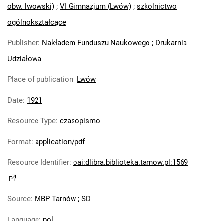
obw. lwowski)
;
VI Gimnazjum (Lwów)
;
szkolnictwo
ogólnokształcące
Publisher
:
Nakładem Funduszu Naukowego
;
Drukarnia
Udziałowa
Place of publication
:
Lwów
Date
:
1921
Resource Type
:
czasopismo
Format
:
application/pdf
Resource Identifier
:
oai:dlibra.biblioteka.tarnow.pl:1569
Source
:
MBP Tarnów
;
SD
Language
:
pol