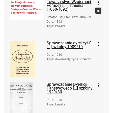
Towarzystwo Wzajemnej
Pomocy [...] istnienia
(1868-1892)
Creator
:
Bal, Stanisław (1887-196
Date
:
1893
4)
Type
:
książka
Sprawozdanie dyrekcyi C.
[...] szkolny 1909/10
Date
:
1910
Type
:
dokumenty życia społeczne
go
Sprawozdanie Dyrekcji
Państwowego [...] szkolny
1929/30
Date
:
1930
Type
:
książka