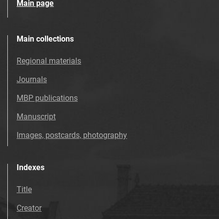
Main page
Main collections
Regional materials
Journals
MBP publications
Manuscript
Images, postcards, photography
Indexes
Title
Creator