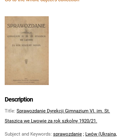
Description
Title
:
Sprawozdanie Dyrekcji Gimnazjum VI. im. St.
Staszica we Lwowie za rok szkolny 1920/21.
Subject and Keywords
:
sprawozdanie
;
Lwów (Ukraina,