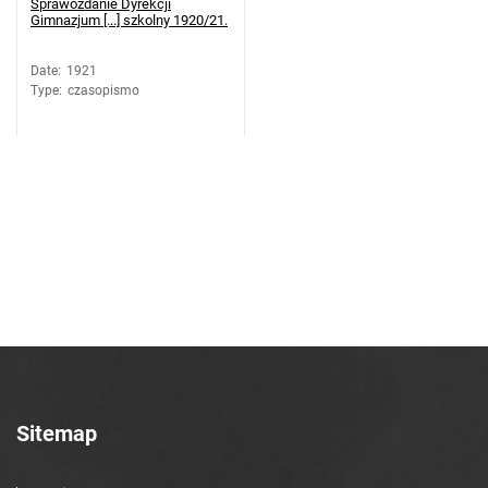
Sprawozdanie Dyrekcji
Gimnazjum [...] szkolny 1920/21.
Date
:
1921
Type
:
czasopismo
Sitemap