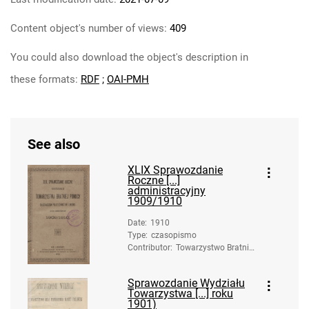
Content object's number of views:
409
You could also download the object's description in
these formats:
RDF
;
OAI-PMH
See also
XLIX Sprawozdanie
Roczne [...]
administracyjny
1909/1910
Date
:
1910
Type
:
czasopismo
Contributor
:
Towarzystwo Bratniej
Pomocy Słuchaczów
Politechniki (Lwów)
Sprawozdanie Wydziału
Towarzystwa [...] roku
1901)