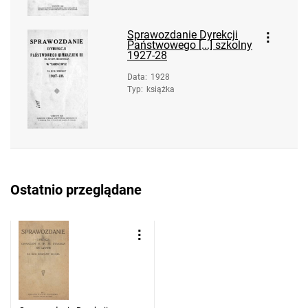
Sprawozdanie Dyrekcji
Państwowego [...] szkolny
1927-28
Data
:
1928
Typ
:
książka
Ostatnio przeglądane