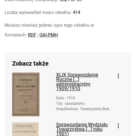
Liczba wyświetleń treści obiektu:
414
Możesz również pobrać opis tego obiektu w
formatach:
RDF
;
OAI-PMH
Zobacz także
XLIX Sprawozdanie
Roczne [...]
administracyjny
1909/1910
Data
:
1910
Typ
:
czasopismo
Współtwórca
:
Towarzystwo Bratni
ej Pomocy Słuchacz
ów Politechniki (Lw
Sprawozdanie Wydziału
ów)
Towarzystwa [...] roku
1901)