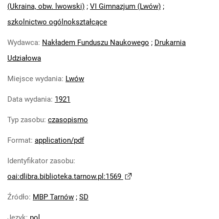
(Ukraina, obw. lwowski)
;
VI Gimnazjum (Lwów)
;
szkolnictwo ogólnokształcące
Wydawca
:
Nakładem Funduszu Naukowego
;
Drukarnia
Udziałowa
Miejsce wydania
:
Lwów
Data wydania
:
1921
Typ zasobu
:
czasopismo
Format
:
application/pdf
Identyfikator zasobu
:
oai:dlibra.biblioteka.tarnow.pl:1569
Źródło
:
MBP Tarnów
;
SD
Język
:
pol