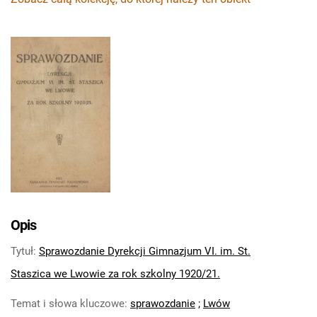
Opis
Tytuł
:
Sprawozdanie Dyrekcji Gimnazjum VI. im. St.
Staszica we Lwowie za rok szkolny 1920/21.
Temat i słowa kluczowe
:
sprawozdanie
;
Lwów