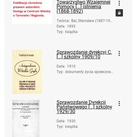
Towarzystwo Wzajemnej
Pomocy [...] istnienia
(1868-1892)
Twórca
:
Bal, Stanisław (1887-196
Data
:
1893
4)
Typ
:
książka
Sprawozdanie dyrekcyi C.
[...] szkolny 1909/10
Data
:
1910
Typ
:
dokumenty życia społeczneg
o
Sprawozdanie Dyrekcji
Państwowego [...] szkolny
1929/30
Data
:
1930
Typ
:
książka