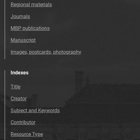
Tarnowskie Azoty : tygodnik Zakładów
Regional materials
Azotowych im. Feliksa Dzierżyńskiego w
Journals
Tarnowie. 1985
Tarnowskie Azoty : tygodnik Zakładów
MBP publications
Azotowych im. Feliksa Dzierżyńskiego w
Manuscript
Tarnowie. 1986
Tarnowskie Azoty : tygodnik Zakładów
Images, postcards, photography
Azotowych im. Feliksa Dzierżyńskiego w
Tarnowie. 1987
Indexes
Tarnowskie Azoty : tygodnik Zakładów
Azotowych im. Feliksa Dzierżyńskiego w
Title
Tarnowie. 1988
Creator
Tarnowskie Azoty : tygodnik Zakładów
Azotowych im. Feliksa Dzierżyńskiego w
Subject and Keywords
Tarnowie. 1989
Contributor
Tarnowskie Azoty : tygodnik Zakładów
Azotowych w Tarnowie. 1990
Resource Type
Tarnowskie Azoty : tygodnik Zakładów