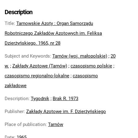
Tarnowskie Azoty : Organ Samorządu
Robotniczego Zakładów Azotowych im.
Description
Feliksa Dzierżyńskiego. 1965, nr 6
Title
:
Tarnowskie Azoty : Organ Samorządu
Tarnowskie Azoty : Organ Samorządu
Robotniczego Zakładów Azotowych im.
Robotniczego Zakładów Azotowych im. Feliksa
Feliksa Dzierżyńskiego. 1965, nr 7
Dzierżyńskiego. 1965, nr 28
Tarnowskie Azoty : Organ Samorządu
Subject and Keywords
:
Tarnów (woj. małopolskie)
;
20
Robotniczego Zakładów Azotowych im.
Feliksa Dzierżyńskiego. 1965, nr 8
w.
;
Zakłady Azotowe (Tarnów)
;
czasopismo polskie
;
Tarnowskie Azoty : Organ Samorządu
czasopismo regionalno-lokalne
;
czasopismo
Robotniczego Zakładów Azotowych im.
zakładowe
Feliksa Dzierżyńskiego. 1965, nr 9
Tarnowskie Azoty : Organ Samorządu
Description
:
Tygodnik
;
Brak R. 1973
Robotniczego Zakładów Azotowych im.
Publisher
:
Zakłady Azotowe im. F. Dzierżyńskiego
Feliksa Dzierżyńskiego. 1965, nr 10
Tarnowskie Azoty : Organ Samorządu
Place of publication
:
Tarnów
Robotniczego Zakładów Azotowych im.
Feliksa Dzierżyńskiego. 1965, nr 11-12
Date
:
1965