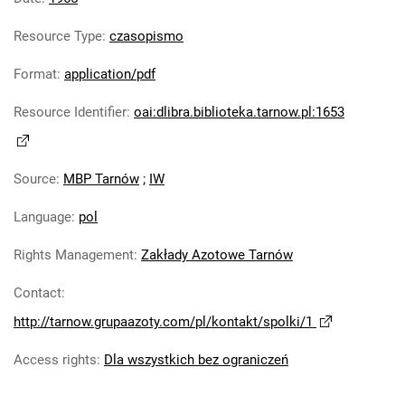
Tarnowskie Azoty : Organ Samorządu
Resource Type
:
czasopismo
Robotniczego Zakładów Azotowych im.
Feliksa Dzierżyńskiego. 1965, nr 13
Format
:
application/pdf
Tarnowskie Azoty : Organ Samorządu
Resource Identifier
:
oai:dlibra.biblioteka.tarnow.pl:1653
Robotniczego Zakładów Azotowych im.
Feliksa Dzierżyńskiego. 1965, nr 14
Tarnowskie Azoty : Organ Samorządu
Source
:
MBP Tarnów
;
IW
Robotniczego Zakładów Azotowych im.
Feliksa Dzierżyńskiego. 1965, nr 15
Language
:
pol
Tarnowskie Azoty : Organ Samorządu
Robotniczego Zakładów Azotowych im.
Rights Management
:
Zakłady Azotowe Tarnów
Feliksa Dzierżyńskiego. 1965, nr 16
Contact
:
Tarnowskie Azoty : Organ Samorządu
http://tarnow.grupaazoty.com/pl/kontakt/spolki/1
Robotniczego Zakładów Azotowych im.
Feliksa Dzierżyńskiego. 1965, nr 17
Access rights
:
Dla wszystkich bez ograniczeń
Tarnowskie Azoty : Organ Samorządu
Robotniczego Zakładów Azotowych im.