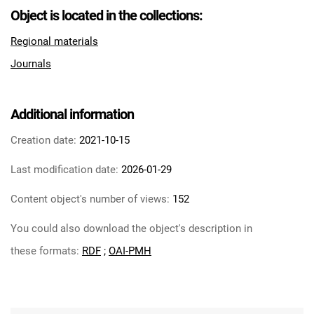
Feliksa Dzierżyńskiego. 1965, nr 18
Object is located in the collections:
Tarnowskie Azoty : Organ Samorządu
Regional materials
Robotniczego Zakładów Azotowych im.
Journals
Feliksa Dzierżyńskiego. 1965, nr 19
Tarnowskie Azoty : Organ Samorządu
Robotniczego Zakładów Azotowych im.
Additional information
Feliksa Dzierżyńskiego. 1965, nr 20-21
Tarnowskie Azoty : Organ Samorządu
Creation date:
2021-10-15
Robotniczego Zakładów Azotowych im.
Last modification date:
2026-01-29
Feliksa Dzierżyńskiego. 1965, nr 22
Tarnowskie Azoty : Organ Samorządu
Content object's number of views:
152
Robotniczego Zakładów Azotowych im.
You could also download the object's description in
Feliksa Dzierżyńskiego. 1965, nr 23
Tarnowskie Azoty : Organ Samorządu
these formats:
RDF
;
OAI-PMH
Robotniczego Zakładów Azotowych im.
Feliksa Dzierżyńskiego. 1965, nr 24
Tarnowskie Azoty : Organ Samorządu