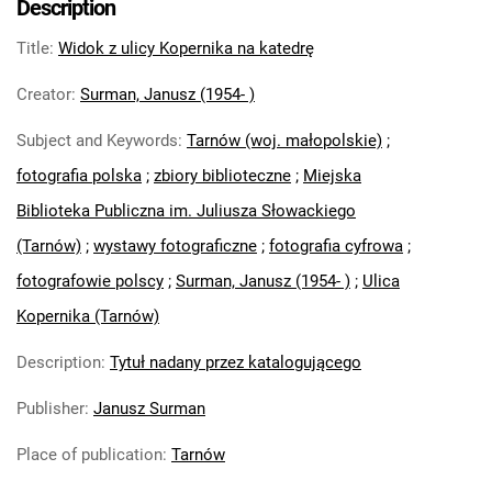
Description
Title
:
Widok z ulicy Kopernika na katedrę
Creator
:
Surman, Janusz (1954- )
Subject and Keywords
:
Tarnów (woj. małopolskie)
;
fotografia polska
;
zbiory biblioteczne
;
Miejska
Biblioteka Publiczna im. Juliusza Słowackiego
(Tarnów)
;
wystawy fotograficzne
;
fotografia cyfrowa
;
fotografowie polscy
;
Surman, Janusz (1954- )
;
Ulica
Kopernika (Tarnów)
Description
:
Tytuł nadany przez katalogującego
Publisher
:
Janusz Surman
Place of publication
:
Tarnów