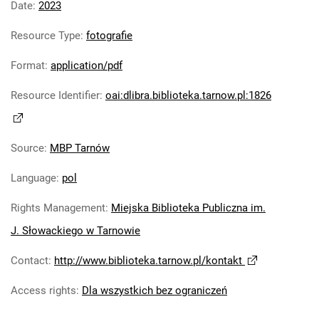
Date
:
2023
Resource Type
:
fotografie
Format
:
application/pdf
Resource Identifier
:
oai:dlibra.biblioteka.tarnow.pl:1826
Source
:
MBP Tarnów
Language
:
pol
Rights Management
:
Miejska Biblioteka Publiczna im.
J. Słowackiego w Tarnowie
Contact
:
http://www.biblioteka.tarnow.pl/kontakt
Access rights
:
Dla wszystkich bez ograniczeń