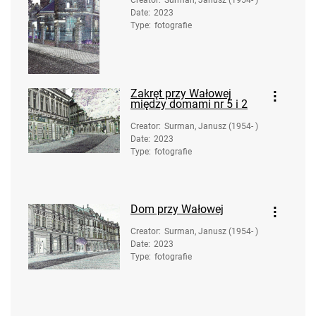
Creator
:
Surman, Janusz (1954- )
Date
:
2023
Type
:
fotografie
Zakręt przy Wałowej
między domami nr 5 i 2
Creator
:
Surman, Janusz (1954- )
Date
:
2023
Type
:
fotografie
Dom przy Wałowej
Creator
:
Surman, Janusz (1954- )
Date
:
2023
Type
:
fotografie