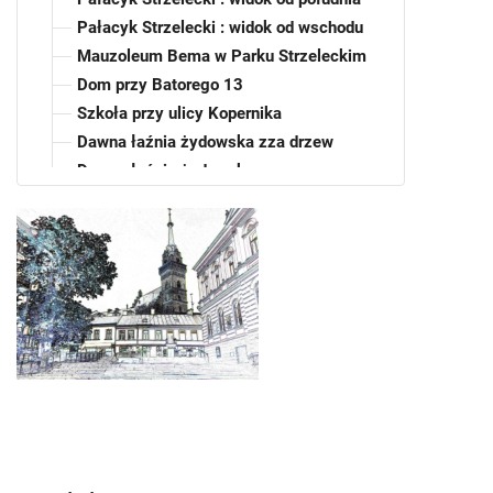
Pałacyk Strzelecki : widok od wschodu
Mauzoleum Bema w Parku Strzeleckim
Dom przy Batorego 13
Szkoła przy ulicy Kopernika
Dawna łaźnia żydowska zza drzew
Dawna łaźnia żydowska
Pałac Młodzieży w Tarnowie
Widok z ulicy Kopernika w kierunku Grobu
Nieznanego Żołnierza