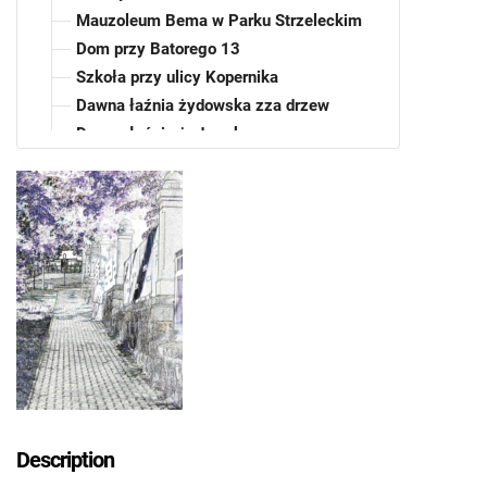
Mauzoleum Bema w Parku Strzeleckim
Dom przy Batorego 13
Szkoła przy ulicy Kopernika
Dawna łaźnia żydowska zza drzew
Dawna łaźnia żydowska
Pałac Młodzieży w Tarnowie
Widok z ulicy Kopernika w kierunku Grobu
Nieznanego Żołnierza
Description