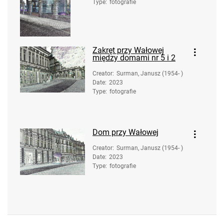
Type
:
fotografie
Zakręt przy Wałowej
między domami nr 5 i 2
Creator
:
Surman, Janusz (1954- )
Date
:
2023
Type
:
fotografie
Dom przy Wałowej
Creator
:
Surman, Janusz (1954- )
Date
:
2023
Type
:
fotografie