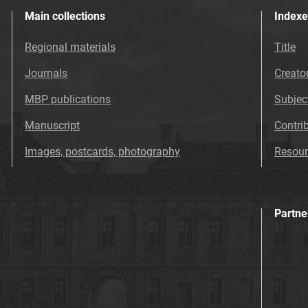
Main collections
Indexe
Regional materials
Title
Journals
Creato
MBP publications
Subjec
Manuscript
Contri
Images, postcards, photography
Resour
Partne