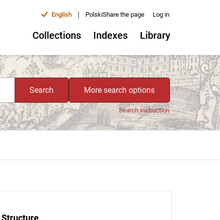
|
English
Polski
Share the page
Log in
Collections
Indexes
Library
Search
More search options
Search instruction
Structure