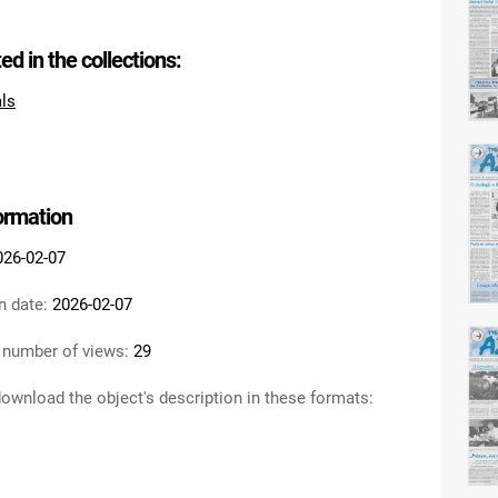
ted in the collections:
als
formation
026-02-07
n date:
2026-02-07
 number of views:
29
ownload the object's description in these formats: