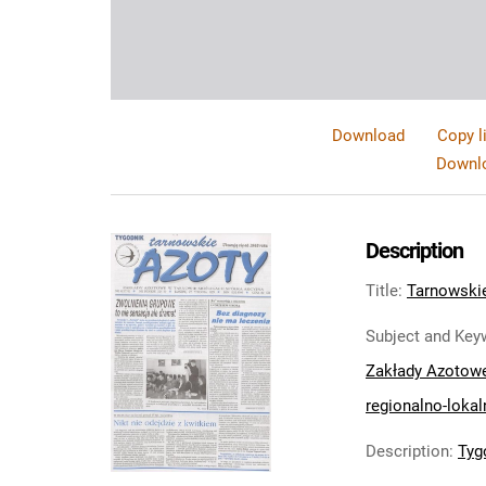
Download
Copy l
Downlo
Description
Title
:
Tarnowskie
Subject and Key
Zakłady Azotow
regionalno-lokal
Description
:
Tyg