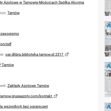
dy Azotowe w Tarnowie-Mościcach Spółka Akcyjna
tion
:
Tarnów
czasopismo
ion/pdf
ier
:
oai:dlibra.biblioteka.tarnow.pl:2317
 Tarnów
ent
:
Zakłady Azotowe Tarnów
/tarnow.grupaazoty.com/kontakt
la wszystkich bez ograniczeń