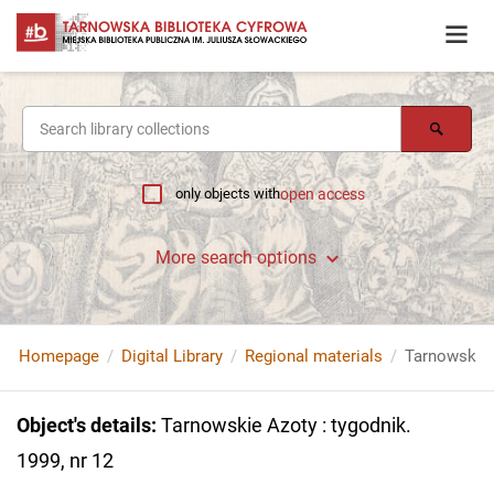
only objects with
open access
More search options
Homepage
Digital Library
Regional materials
Tarnowskie A
Object's details
:
Tarnowskie Azoty : tygodnik.
1999, nr 12