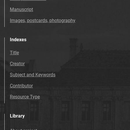
Tarnowskie Azoty : tygodnik. 1999, nr
Manuscript
37
Images, postcards, photography
Tarnowskie Azoty : tygodnik. 1999, nr
38
Tarnowskie Azoty : tygodnik. 1999, nr
Indexes
39
Title
Tarnowskie Azoty : tygodnik. 1999, nr
40
Creator
Tarnowskie Azoty : tygodnik. 1999, nr
Subject and Keywords
41
Tarnowskie Azoty : tygodnik. 1999, nr
Contributor
42
Resource Type
Tarnowskie Azoty : tygodnik. 1999, nr
43
Tarnowskie Azoty : tygodnik. 1999, nr
Library
44
Tarnowskie Azoty : tygodnik. 1999, nr