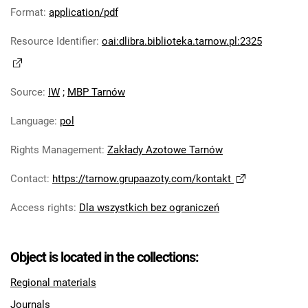
Robotniczego Zakładów Azotowych im.
Format
:
application/pdf
Feliksa Dzierżyńskiego. 1978
Resource Identifier
:
oai:dlibra.biblioteka.tarnow.pl:2325
Tarnowskie Azoty : Organ Samorządu
Robotniczego Zakładów Azotowych im.
Feliksa Dzierżyńskiego. 1979
Source
:
IW
;
MBP Tarnów
Tarnowskie Azoty : Organ Samorządu
Robotniczego Zakładów Azotowych im.
Language
:
pol
Feliksa Dzierżyńskiego. 1980
Rights Management
:
Zakłady Azotowe Tarnów
Tarnowskie Azoty : Organ Samorządu
Robotniczego Zakładów Azotowych im.
Contact
:
https://tarnow.grupaazoty.com/kontakt
Feliksa Dzierżyńskiego. 1981
Tarnowskie Azoty : tygodnik Zakładów
Access rights
:
Dla wszystkich bez ograniczeń
Azotowych im. Feliksa Dzierżyńskiego w
Tarnowie. 1982
Object is located in the collections:
Tarnowskie Azoty : tygodnik Zakładów
Azotowych im. Feliksa Dzierżyńskiego w
Regional materials
Tarnowie. 1983
Journals