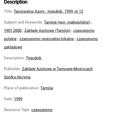
Description
Feliksa Dzierżyńskiego. 1971
Title
:
Tarnowskie Azoty : tygodnik. 1999, nr 12
Tarnowskie Azoty : Organ Samorządu
Robotniczego Zakładów Azotowych im.
Subject and Keywords
:
Tarnów (woj. małopolskie)
;
Feliksa Dzierżyńskiego. 1972
1901-2000
;
Zakłady Azotowe (Tarnów)
;
czasopismo
Tarnowskie Azoty : Organ Samorządu
polskie
;
czasopismo regionalno-lokalne
;
czasopismo
Robotniczego Zakładów Azotowych im.
Feliksa Dzierżyńskiego. 1974
zakładowe
Tarnowskie Azoty : Organ Samorządu
Description
:
Tygodnik
Robotniczego Zakładów Azotowych im.
Feliksa Dzierżyńskiego. 1975
Publisher
:
Zakłady Azotowe w Tarnowie-Mościcach
Tarnowskie Azoty : Organ Samorządu
Spółka Akcyjna
Robotniczego Zakładów Azotowych im.
Feliksa Dzierżyńskiego. 1976
Place of publication
:
Tarnów
Tarnowskie Azoty : Organ Samorządu
Date
:
1999
Robotniczego Zakładów Azotowych im.
Feliksa Dzierżyńskiego. 1977
Resource Type
:
czasopismo
Tarnowskie Azoty : Organ Samorządu