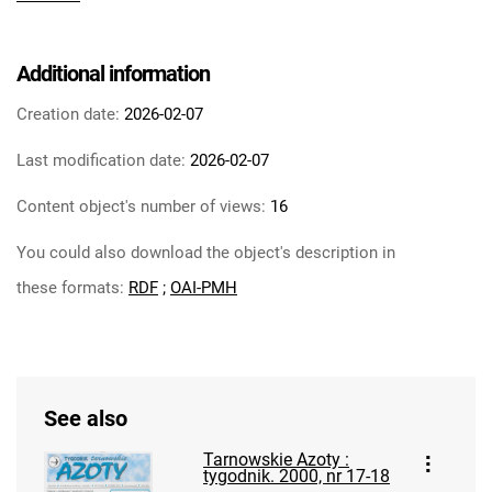
Tarnowskie Azoty : tygodnik Zakładów
Azotowych im. Feliksa Dzierżyńskiego w
Tarnowie. 1984
Additional information
Tarnowskie Azoty : tygodnik Zakładów
Creation date:
2026-02-07
Azotowych im. Feliksa Dzierżyńskiego w
Tarnowie. 1985
Last modification date:
2026-02-07
Tarnowskie Azoty : tygodnik Zakładów
Content object's number of views:
16
Azotowych im. Feliksa Dzierżyńskiego w
Tarnowie. 1986
You could also download the object's description in
Tarnowskie Azoty : tygodnik Zakładów
these formats:
RDF
;
OAI-PMH
Azotowych im. Feliksa Dzierżyńskiego w
Tarnowie. 1987
Tarnowskie Azoty : tygodnik Zakładów
Azotowych im. Feliksa Dzierżyńskiego w
Tarnowie. 1988
See also
Tarnowskie Azoty : tygodnik Zakładów
Tarnowskie Azoty :
Azotowych im. Feliksa Dzierżyńskiego w
tygodnik. 2000, nr 17-18