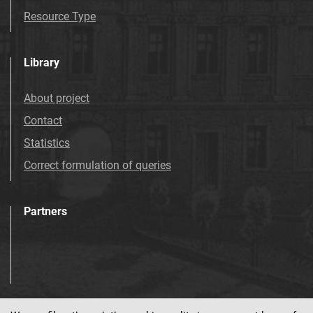
Mościcach. 1993
Resource Type
Tarnowskie Azoty : tygodnik Zakładów
Azotowych Spółka Akcyjna w Tarnowie-
Library
Mościcach. 1994
Tarnowskie Azoty : tygodnik Zakładów
About project
Azotowych Spółka Akcyjna w Tarnowie-
Contact
Mościcach. 1995
Tarnowskie Azoty : tygodnik Zakładów
Statistics
Azotowych Spółka Akcyjna w Tarnowie-
Correct formulation of queries
Mościcach. 1996
Tarnowskie Azoty : tygodnik. 1997
Partners
Tarnowskie Azoty : tygodnik. 1998
Tarnowskie Azoty : tygodnik. 1999
Tarnowskie Azoty : tygodnik. 2000
Tarnowskie Azoty : tygodnik Zakładów
Azotowych Spółka Akcyjna w Tarnowie-
Mościcach. 2001