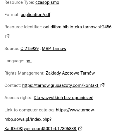
Resource Type
:
czasopismo
Robotniczego Zakładów Azotowych im.
Feliksa Dzierżyńskiego. 1978
Format
:
application/pdf
Tarnowskie Azoty : Organ Samorządu
Resource Identifier
:
oai:dlibra.biblioteka.tarnow.pl:2456
Robotniczego Zakładów Azotowych im.
Feliksa Dzierżyńskiego. 1979
Tarnowskie Azoty : Organ Samorządu
Source
:
C 215939
;
MBP Tarnów
Robotniczego Zakładów Azotowych im.
Feliksa Dzierżyńskiego. 1980
Language
:
pol
Tarnowskie Azoty : Organ Samorządu
Robotniczego Zakładów Azotowych im.
Rights Management
:
Zakłady Azotowe Tarnów
Feliksa Dzierżyńskiego. 1981
Contact
:
https://tarnow.grupaazoty.com/kontakt
Tarnowskie Azoty : tygodnik Zakładów
Azotowych im. Feliksa Dzierżyńskiego w
Access rights
:
Dla wszystkich bez ograniczeń
Tarnowie. 1982
Link to computer catalog
:
https://www.tarnow-
Tarnowskie Azoty : tygodnik Zakładów
Azotowych im. Feliksa Dzierżyńskiego w
mbp.sowa.pl/index.php?
Tarnowie. 1983
KatID=0&typ=record&001=b17306838