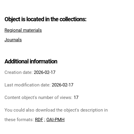
Tarnowskie Azoty : tygodnik Zakładów
Azotowych im. Feliksa Dzierżyńskiego w
Object is located in the collections:
Tarnowie. 1984
Tarnowskie Azoty : tygodnik Zakładów
Regional materials
Azotowych im. Feliksa Dzierżyńskiego w
Journals
Tarnowie. 1985
Tarnowskie Azoty : tygodnik Zakładów
Azotowych im. Feliksa Dzierżyńskiego w
Additional information
Tarnowie. 1986
Creation date:
2026-02-17
Tarnowskie Azoty : tygodnik Zakładów
Azotowych im. Feliksa Dzierżyńskiego w
Last modification date:
2026-02-17
Tarnowie. 1987
Tarnowskie Azoty : tygodnik Zakładów
Content object's number of views:
17
Azotowych im. Feliksa Dzierżyńskiego w
You could also download the object's description in
Tarnowie. 1988
Tarnowskie Azoty : tygodnik Zakładów
these formats:
RDF
;
OAI-PMH
Azotowych im. Feliksa Dzierżyńskiego w