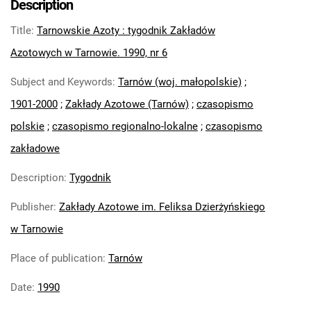
Description
Feliksa Dzierżyńskiego. 1971
Title
:
Tarnowskie Azoty : tygodnik Zakładów
Tarnowskie Azoty : Organ Samorządu
Robotniczego Zakładów Azotowych im.
Azotowych w Tarnowie. 1990, nr 6
Feliksa Dzierżyńskiego. 1972
Subject and Keywords
:
Tarnów (woj. małopolskie)
;
Tarnowskie Azoty : Organ Samorządu
1901-2000
;
Zakłady Azotowe (Tarnów)
;
czasopismo
Robotniczego Zakładów Azotowych im.
Feliksa Dzierżyńskiego. 1974
polskie
;
czasopismo regionalno-lokalne
;
czasopismo
Tarnowskie Azoty : Organ Samorządu
zakładowe
Robotniczego Zakładów Azotowych im.
Feliksa Dzierżyńskiego. 1975
Description
:
Tygodnik
Tarnowskie Azoty : Organ Samorządu
Publisher
:
Zakłady Azotowe im. Feliksa Dzierżyńskiego
Robotniczego Zakładów Azotowych im.
w Tarnowie
Feliksa Dzierżyńskiego. 1976
Tarnowskie Azoty : Organ Samorządu
Place of publication
:
Tarnów
Robotniczego Zakładów Azotowych im.
Feliksa Dzierżyńskiego. 1977
Date
:
1990
Tarnowskie Azoty : Organ Samorządu