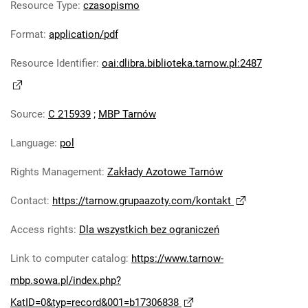
Resource Type
:
czasopismo
Robotniczego Zakładów Azotowych im.
Feliksa Dzierżyńskiego. 1978
Format
:
application/pdf
Tarnowskie Azoty : Organ Samorządu
Resource Identifier
:
oai:dlibra.biblioteka.tarnow.pl:2487
Robotniczego Zakładów Azotowych im.
Feliksa Dzierżyńskiego. 1979
Tarnowskie Azoty : Organ Samorządu
Source
:
C 215939
;
MBP Tarnów
Robotniczego Zakładów Azotowych im.
Feliksa Dzierżyńskiego. 1980
Language
:
pol
Tarnowskie Azoty : Organ Samorządu
Robotniczego Zakładów Azotowych im.
Rights Management
:
Zakłady Azotowe Tarnów
Feliksa Dzierżyńskiego. 1981
Contact
:
https://tarnow.grupaazoty.com/kontakt
Tarnowskie Azoty : tygodnik Zakładów
Azotowych im. Feliksa Dzierżyńskiego w
Access rights
:
Dla wszystkich bez ograniczeń
Tarnowie. 1982
Link to computer catalog
:
https://www.tarnow-
Tarnowskie Azoty : tygodnik Zakładów
Azotowych im. Feliksa Dzierżyńskiego w
mbp.sowa.pl/index.php?
Tarnowie. 1983
KatID=0&typ=record&001=b17306838