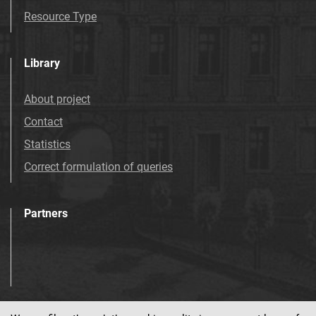
Mościcach. 1993
Resource Type
Tarnowskie Azoty : tygodnik Zakładów
Azotowych Spółka Akcyjna w Tarnowie-
Library
Mościcach. 1994
Tarnowskie Azoty : tygodnik Zakładów
About project
Azotowych Spółka Akcyjna w Tarnowie-
Contact
Mościcach. 1995
Tarnowskie Azoty : tygodnik Zakładów
Statistics
Azotowych Spółka Akcyjna w Tarnowie-
Correct formulation of queries
Mościcach. 1996
Tarnowskie Azoty : tygodnik. 1997
Partners
Tarnowskie Azoty : tygodnik. 1998
Tarnowskie Azoty : tygodnik. 1999
Tarnowskie Azoty : tygodnik. 2000
Tarnowskie Azoty : tygodnik Zakładów
Azotowych Spółka Akcyjna w Tarnowie-
Mościcach. 2001