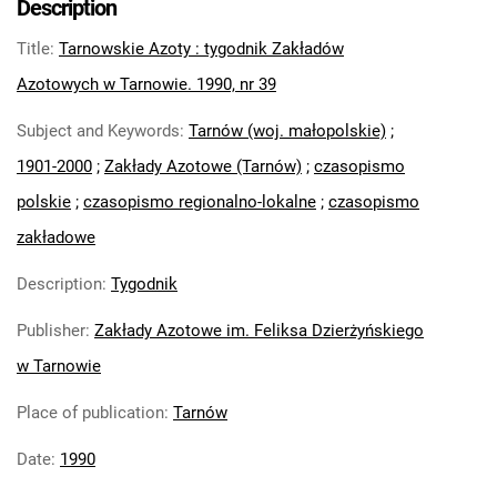
Description
Feliksa Dzierżyńskiego. 1971
Title
:
Tarnowskie Azoty : tygodnik Zakładów
Tarnowskie Azoty : Organ Samorządu
Robotniczego Zakładów Azotowych im.
Azotowych w Tarnowie. 1990, nr 39
Feliksa Dzierżyńskiego. 1972
Subject and Keywords
:
Tarnów (woj. małopolskie)
;
Tarnowskie Azoty : Organ Samorządu
1901-2000
;
Zakłady Azotowe (Tarnów)
;
czasopismo
Robotniczego Zakładów Azotowych im.
Feliksa Dzierżyńskiego. 1974
polskie
;
czasopismo regionalno-lokalne
;
czasopismo
Tarnowskie Azoty : Organ Samorządu
zakładowe
Robotniczego Zakładów Azotowych im.
Feliksa Dzierżyńskiego. 1975
Description
:
Tygodnik
Tarnowskie Azoty : Organ Samorządu
Publisher
:
Zakłady Azotowe im. Feliksa Dzierżyńskiego
Robotniczego Zakładów Azotowych im.
w Tarnowie
Feliksa Dzierżyńskiego. 1976
Tarnowskie Azoty : Organ Samorządu
Place of publication
:
Tarnów
Robotniczego Zakładów Azotowych im.
Feliksa Dzierżyńskiego. 1977
Date
:
1990
Tarnowskie Azoty : Organ Samorządu