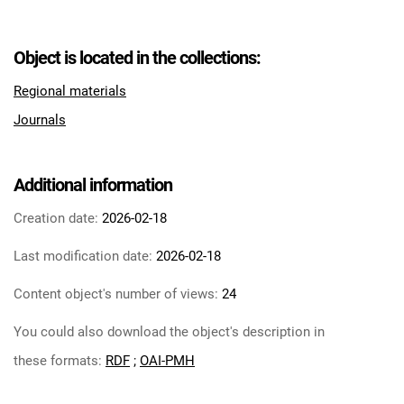
Tarnowskie Azoty : tygodnik Zakładów
Azotowych im. Feliksa Dzierżyńskiego w
Object is located in the collections:
Tarnowie. 1984
Tarnowskie Azoty : tygodnik Zakładów
Regional materials
Azotowych im. Feliksa Dzierżyńskiego w
Journals
Tarnowie. 1985
Tarnowskie Azoty : tygodnik Zakładów
Azotowych im. Feliksa Dzierżyńskiego w
Additional information
Tarnowie. 1986
Creation date:
2026-02-18
Tarnowskie Azoty : tygodnik Zakładów
Azotowych im. Feliksa Dzierżyńskiego w
Last modification date:
2026-02-18
Tarnowie. 1987
Tarnowskie Azoty : tygodnik Zakładów
Content object's number of views:
24
Azotowych im. Feliksa Dzierżyńskiego w
You could also download the object's description in
Tarnowie. 1988
Tarnowskie Azoty : tygodnik Zakładów
these formats:
RDF
;
OAI-PMH
Azotowych im. Feliksa Dzierżyńskiego w