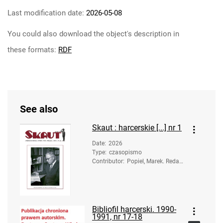
Last modification date:
2026-05-08
You could also download the object's description in
these formats:
RDF
See also
Skaut : harcerskie [...] nr 1
Date
:
2026
Type
:
czasopismo
Contributor
:
Popiel, Marek. Redakc
ja
Bibliofil harcerski. 1990-
1991, nr 17-18