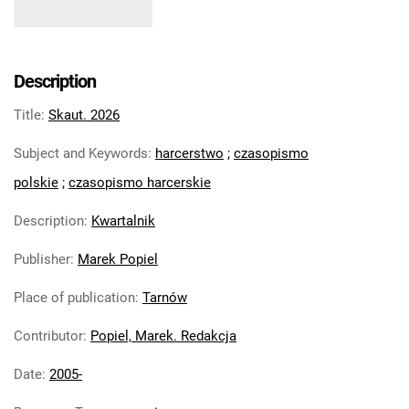
12, 2016
Skaut : harcerskie pismo historyczne.
2017
Skaut : harcerskie pismo historyczne. R.
Description
14, 2018
Title
:
Skaut. 2026
Skaut : harcerskie pismo historyczne. R.
15, 2019
Subject and Keywords
:
harcerstwo
;
czasopismo
Skaut. 2020
polskie
;
czasopismo harcerskie
Skaut. 2021
Skaut. 2022
Description
:
Kwartalnik
Skaut. 2023
Publisher
:
Marek Popiel
Skaut. 2024
Skaut. 2025
Place of publication
:
Tarnów
Skaut. 2026
Skaut : harcerskie pismo historyczne.
Contributor
:
Popiel, Marek. Redakcja
R. 22, 2026, nr 1
Date
:
2005-