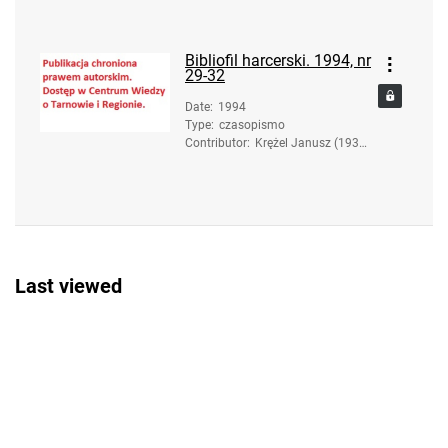
Bibliofil harcerski. 1994, nr
29-32
Date
:
1994
Type
:
czasopismo
Contributor
:
Krężel Janusz (1936-
2017). Red.
Last viewed