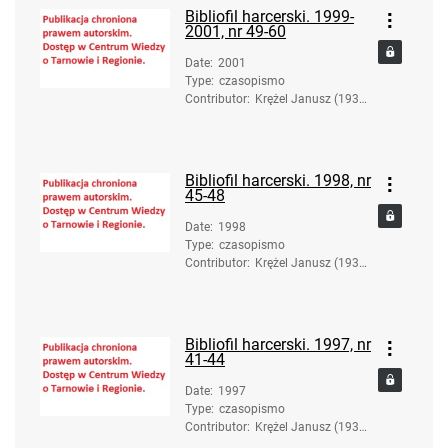
Bibliofil harcerski. 1999-
2001, nr 49-60
Date
:
2001
Type
:
czasopismo
Contributor
:
Krężel Janusz (1936-
2017). Red.
Bibliofil harcerski. 1998, nr
45-48
Date
:
1998
Type
:
czasopismo
Contributor
:
Krężel Janusz (1936-
2017). Red.
Bibliofil harcerski. 1997, nr
41-44
Date
:
1997
Type
:
czasopismo
Contributor
:
Krężel Janusz (1936-
2017). Red.