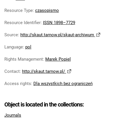
Skaut. 2023
Skaut. 2024
Resource Type
:
czasopismo
Skaut. 2025
Resource Identifier
:
ISSN 1898–7729
Skaut. 2026
Source
:
http://skaut.tarnow.pl/skaut-archiwum
Language
:
pol
Rights Management
:
Marek Popiel
Contact
:
http://skaut.tarnow.pl/
Access rights
:
Dla wszystkich bez ograniczeń
Object is located in the collections:
Journals