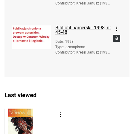
Contributor
:
Krężel Janusz (1936-
2017). Red.
Bibliofil harcerski. 1998, nr
45-48
Date
:
1998
Type
:
czasopismo
Contributor
:
Krężel Janusz (1936-
2017). Red.
Last viewed