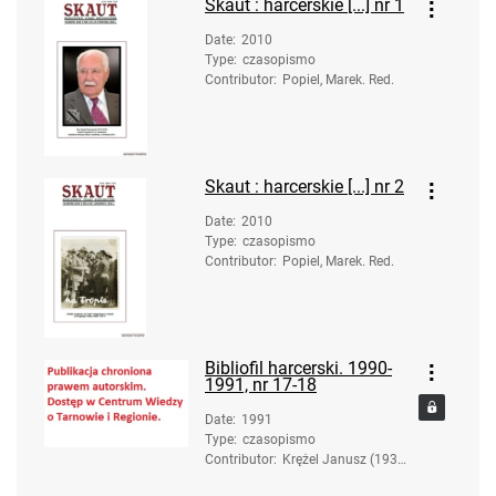
Skaut : harcerskie [...] nr 1
Date
:
2010
Type
:
czasopismo
Contributor
:
Popiel, Marek. Red.
Skaut : harcerskie [...] nr 2
Date
:
2010
Type
:
czasopismo
Contributor
:
Popiel, Marek. Red.
Bibliofil harcerski. 1990-
1991, nr 17-18
Date
:
1991
Type
:
czasopismo
Contributor
:
Krężel Janusz (1936-
2017). Red.