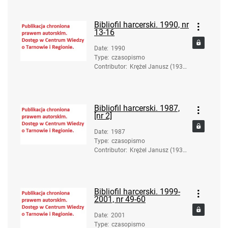
Bibliofil harcerski. 1990, nr
13-16
Date
:
1990
Type
:
czasopismo
Contributor
:
Krężel Janusz (1936-
2017). Red.
Bibliofil harcerski. 1987,
[nr 2]
Date
:
1987
Type
:
czasopismo
Contributor
:
Krężel Janusz (1936-
2017). Red.
Bibliofil harcerski. 1999-
2001, nr 49-60
Date
:
2001
Type
:
czasopismo