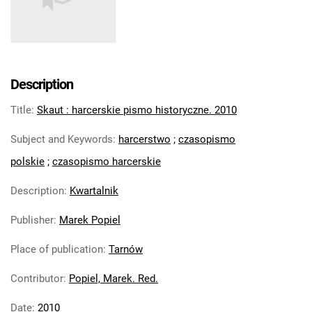
Skaut : harcerskie pismo historyczne. R.
9, 2013
Skaut : harcerskie pismo historyczne. R.
10, 2014
Skaut : harcerskie pismo historyczne. R.
Description
11, 2015
Title
:
Skaut : harcerskie pismo historyczne. 2010
Skaut : harcerskie pismo historyczne. R.
12, 2016
Subject and Keywords
:
harcerstwo
;
czasopismo
Skaut : harcerskie pismo historyczne.
polskie
;
czasopismo harcerskie
2017
Skaut : harcerskie pismo historyczne. R.
Description
:
Kwartalnik
14, 2018
Publisher
:
Marek Popiel
Skaut : harcerskie pismo historyczne. R.
15, 2019
Place of publication
:
Tarnów
Skaut. 2020
Skaut. 2021
Contributor
:
Popiel, Marek. Red.
Skaut. 2022
Date
:
2010