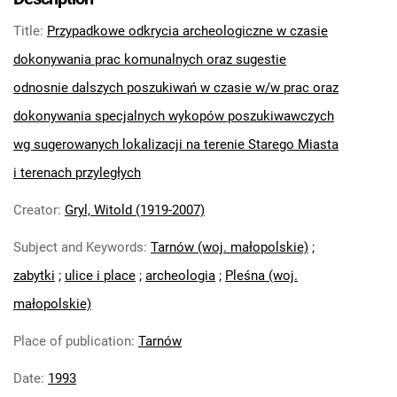
Title
:
Przypadkowe odkrycia archeologiczne w czasie
dokonywania prac komunalnych oraz sugestie
odnosnie dalszych poszukiwań w czasie w/w prac oraz
dokonywania specjalnych wykopów poszukiwawczych
wg sugerowanych lokalizacji na terenie Starego Miasta
i terenach przyległych
Creator
:
Gryl, Witold (1919-2007)
Subject and Keywords
:
Tarnów (woj. małopolskie)
;
zabytki
;
ulice i place
;
archeologia
;
Pleśna (woj.
małopolskie)
Place of publication
:
Tarnów
Date
:
1993