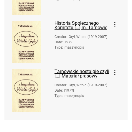
Historia Społecznego
Komitetu [...] m. Tarnowie
Creator
:
Gryl, Witold (1919-2007)
Date
:
1979
Type
:
maszynopis
Tarnowskie nostalgie czyli
[...] Materiał prasowy
Creator
:
Gryl, Witold (1919-2007)
Date
:
[197?]
Type
:
maszynopis