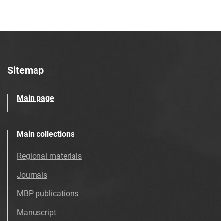
Sitemap
Main page
Main collections
Regional materials
Journals
MBP publications
Manuscript