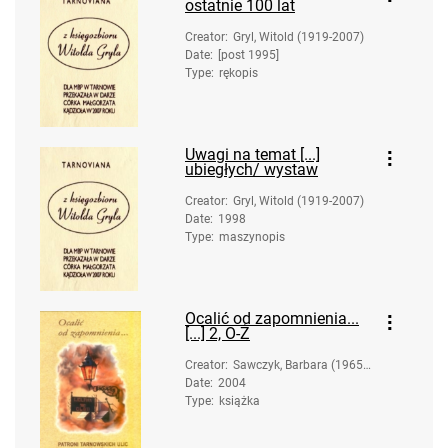
ostatnie 100 lat
Creator
:
Gryl, Witold (1919-2007)
Date
:
[post 1995]
Type
:
rękopis
Uwagi na temat [...]
ubiegłych/ wystaw
Creator
:
Gryl, Witold (1919-2007)
Date
:
1998
Type
:
maszynopis
Ocalić od zapomnienia...
[...] 2, O-Ż
Creator
:
Sawczyk, Barbara (1965-
Date
:
2004
); Sąsiadowicz, Maria (19
Type
:
książka
48- ); Stańczyk, Ewa (197
1- )