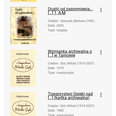
Ocalić od zapomnienia...
[...] 1, A-M
Creator
:
Sawczyk, Barbara (1965-
Date
:
2003
); Sąsiadowicz, Maria (19
Type
:
książka
48- ); Stańczyk, Ewa (197
1- )
Wzmianka archiwalna o
[...] w Tarnowie
Creator
:
Gryl, Witold (1919-2007)
Date
:
1979
Type
:
maszynopis
Towarzystwo Opieki nad
[...] (kartka archiwalna)
Creator
:
Gryl, Witold (1919-2007)
Date
:
1980
Type
:
maszynopis