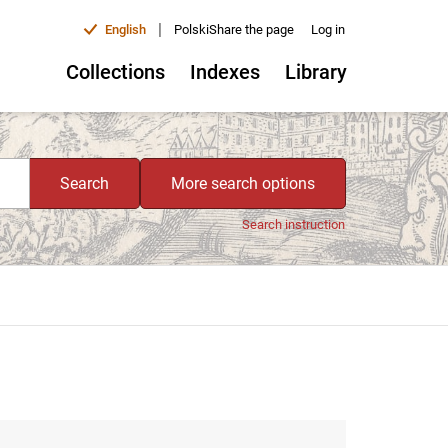
|
English
Polski
Share the page
Log in
Collections
Indexes
Library
Search
More search options
Search instruction