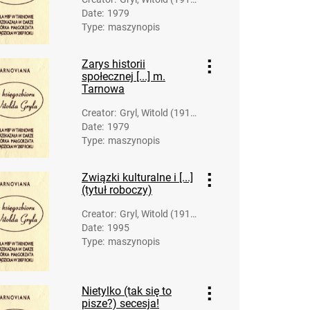
Date
:
1979
-2007)
Type
:
maszynopis
Zarys historii
społecznej [...] m.
Tarnowa
Creator
:
Gryl, Witold (1919
Date
:
1979
-2007)
Type
:
maszynopis
Związki kulturalne i [...]
(tytuł roboczy)
Creator
:
Gryl, Witold (1919
Date
:
1995
-2007)
Type
:
maszynopis
Nietylko (tak się to
pisze?) secesja!