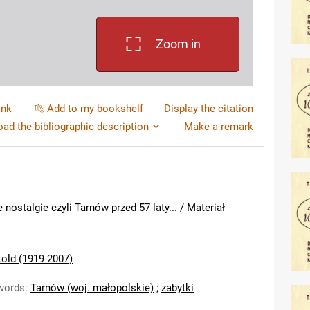
Zoom in
ink
Add to my bookshelf
Display the citation
ad the bibliographic description
Make a remark
nostalgie czyli Tarnów przed 57 laty... / Materiał
told (1919-2007)
words
:
Tarnów (woj. małopolskie)
;
zabytki