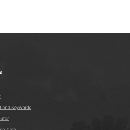
s
r
t and Keywords
butor
ce Type