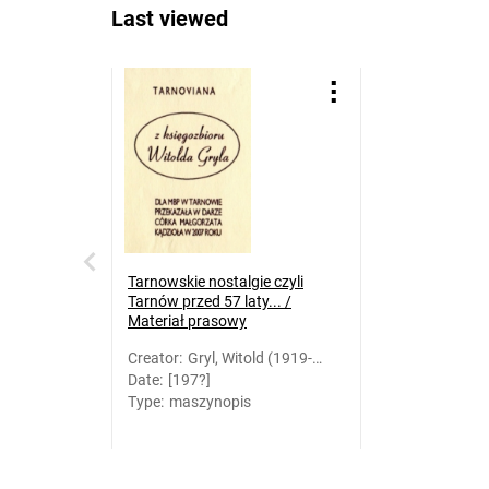
Last viewed
Tarnowskie nostalgie czyli
Tarnów przed 57 laty... /
Materiał prasowy
Creator
:
Gryl, Witold (1919-
Date
:
[197?]
2007)
Type
:
maszynopis