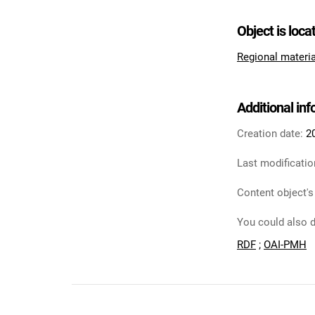
Object is loca
Regional materi
Additional in
Creation date:
2
Last modificatio
Content object's
You could also d
RDF
;
OAI-PMH