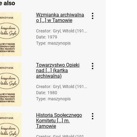
e also
Wzmianka archiwalna
o [...] w Tarnowie
Creator
:
Gryl, Witold (1919
Date
:
1979
-2007)
Type
:
maszynopis
Towarzystwo Opieki
nad [...] (kartka
archiwalna)
Creator
:
Gryl, Witold (1919
Date
:
1980
-2007)
Type
:
maszynopis
Historia Społecznego
Komitetu [...] m.
Tarnowie
Creator
:
Gryl, Witold (1919