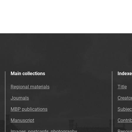
Main collections
Indexe
Regional materials
Title
Journals
Creato
MBP publications
Subjec
Manuscript
Contri
Images, postcards, photography
Resour