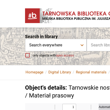
Search in library
Search everywhere
only objects with
open access
Homepage
Digital Library
Regional materials
Object's details
:
Tarnowskie nosta
/ Materiał prasowy