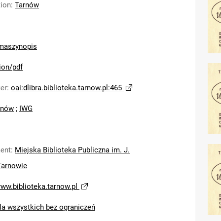
tion
:
Tarnów
maszynopis
ion/pdf
ier
:
oai:dlibra.biblioteka.tarnow.pl:465
rnów
;
IWG
ent
:
Miejska Biblioteka Publiczna im. J.
Tarnowie
www.biblioteka.tarnow.pl
la wszystkich bez ograniczeń