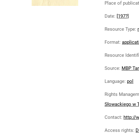
Place of publica
Date
:
[197?]
Resource Type
:
Format
:
applicat
Resource Identif
Source
:
MBP Ta
Language
:
pol
Rights Managem
Słowackiego w 
Contact
:
http://
Access rights
:
D