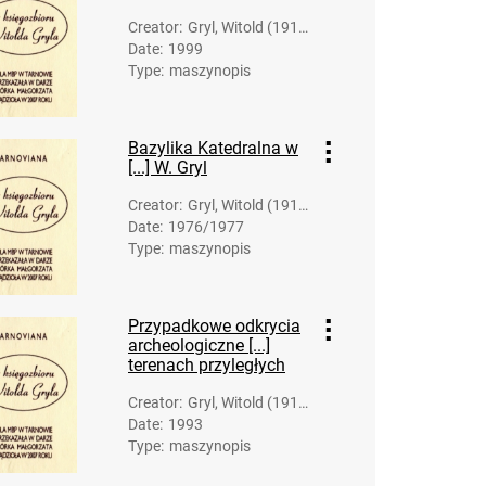
Creator
:
Gryl, Witold (1919
Date
:
1999
-2007)
Type
:
maszynopis
Bazylika Katedralna w
[...] W. Gryl
Creator
:
Gryl, Witold (1919
Date
:
1976/1977
-2007)
Type
:
maszynopis
Przypadkowe odkrycia
archeologiczne [...]
terenach przyległych
Creator
:
Gryl, Witold (1919
Date
:
1993
-2007)
Type
:
maszynopis