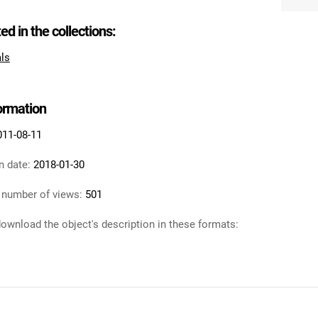
ted in the collections:
als
formation
011-08-11
n date:
2018-01-30
 number of views:
501
ownload the object's description in these formats: