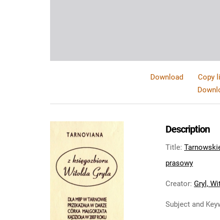
Download
Copy l
Downlo
Description
Title
:
Tarnowskie 
prasowy
Creator
:
Gryl, Wi
Subject and Key