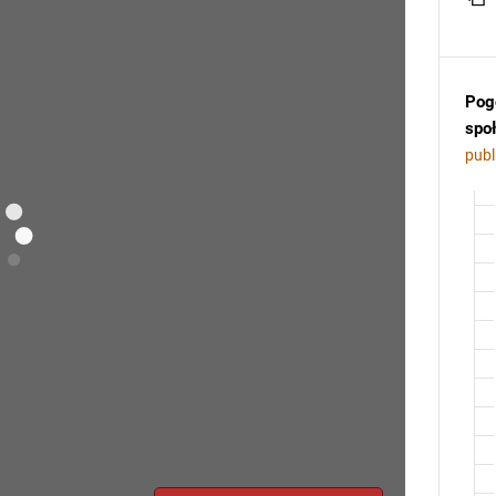
Pogo
spo
publ