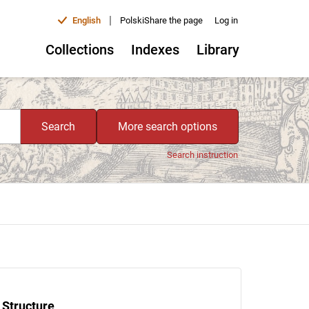
|
English
Polski
Share the page
Log in
Collections
Indexes
Library
Search
More search options
Search instruction
Structure