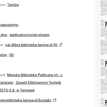
tion
:
Tarnów
czasopismo
.djvu
;
application/octet-stream
ier
:
oai:dlibra.biblioteka.tarnow.pl:45
rnów
;
SD
ent
:
Miejska Biblioteka Publiczna im. J.
Tarnowie
;
Zespół Efektywnych Technik
ZETO S.A. w Tarnowie
www.biblioteka.tarnow.pl/kontakt