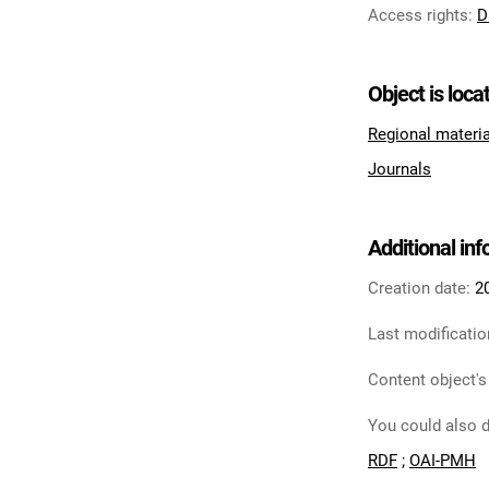
Access rights
:
D
Object is loca
Regional materi
Journals
Additional in
Creation date:
2
Last modificatio
Content object's
You could also d
RDF
;
OAI-PMH