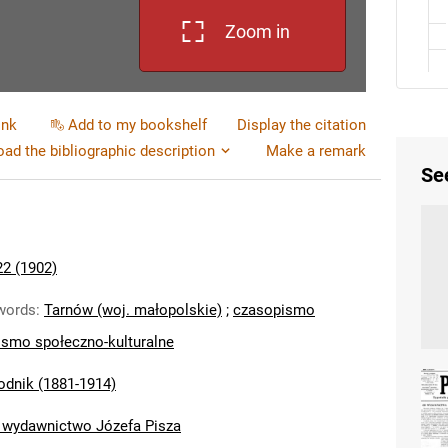
Zoom in
ink
Add to my bookshelf
Display the citation
ad the bibliographic description
Make a remark
Se
22 (1902)
words
:
Tarnów (woj. małopolskie)
;
czasopismo
smo społeczno-kulturalne
odnik (1881-1914)
i wydawnictwo Józefa Pisza