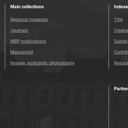
Main collections
Indexe
Regional materials
Title
Journals
Creato
MBP publications
Subjec
Manuscript
Contri
Images, postcards, photography
Resour
Partne