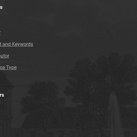
s
r
t and Keywords
butor
ce Type
rs