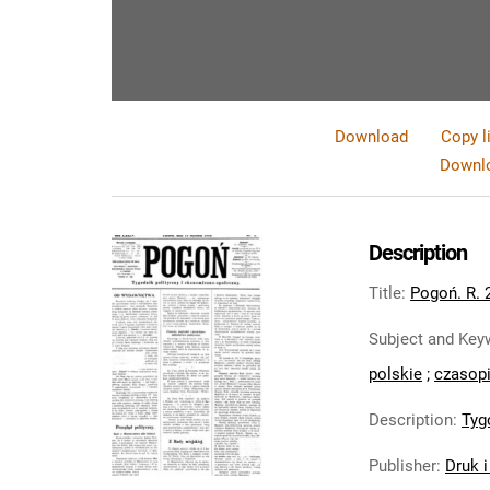
Download
Copy l
Downlo
Description
Title
:
Pogoń. R. 
Subject and Key
polskie
;
czasopi
Description
:
Tyg
Publisher
:
Druk 