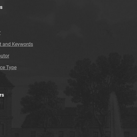
s
r
t and Keywords
butor
ce Type
rs