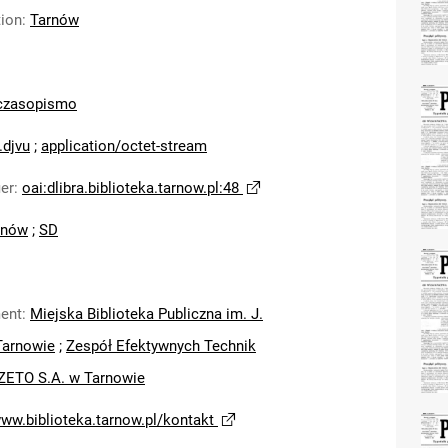
tion
:
Tarnów
czasopismo
.djvu
;
application/octet-stream
ier
:
oai:dlibra.biblioteka.tarnow.pl:48
rnów
;
SD
ent
:
Miejska Biblioteka Publiczna im. J.
Tarnowie
;
Zespół Efektywnych Technik
ZETO S.A. w Tarnowie
www.biblioteka.tarnow.pl/kontakt