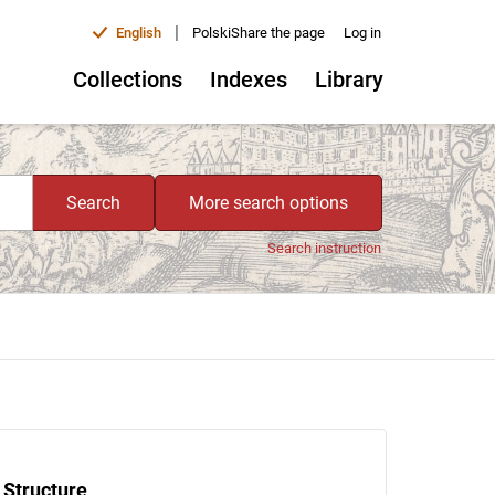
|
English
Polski
Share the page
Log in
Collections
Indexes
Library
Search
More search options
Search instruction
Structure