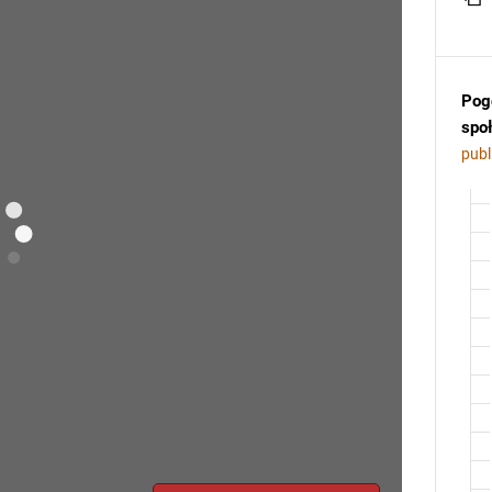
Pogo
spo
publ