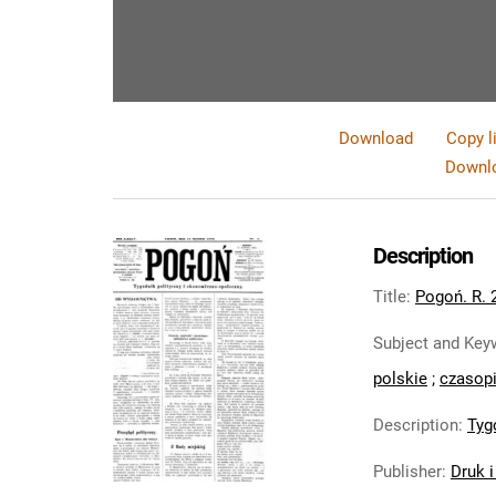
Download
Copy l
Downlo
Description
Title
:
Pogoń. R. 
Subject and Key
polskie
;
czasopi
Description
:
Tyg
Publisher
:
Druk 