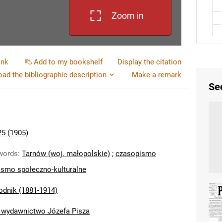
Zoom in
ink
Add to my bookshelf
Display the citation
ad the bibliographic description
Make a remark
Se
25 (1905)
words
:
Tarnów (woj. małopolskie)
;
czasopismo
smo społeczno-kulturalne
odnik (1881-1914)
i wydawnictwo Józefa Pisza