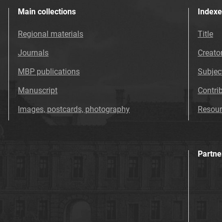
Main collections
Indexe
Regional materials
Title
Journals
Creato
MBP publications
Subjec
Manuscript
Contri
Images, postcards, photography
Resour
Partne