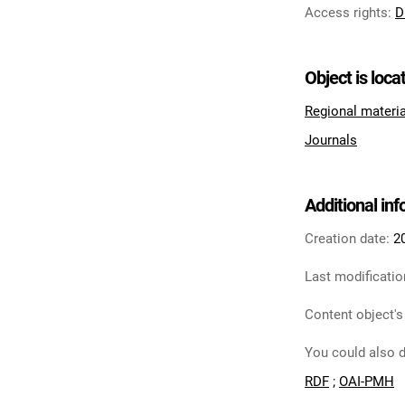
Access rights
:
D
Object is loca
Regional materi
Journals
Additional in
Creation date:
2
Last modificatio
Content object's
You could also d
RDF
;
OAI-PMH