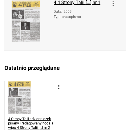
4
4 Strony Talii [...] nr 1
Data
:
2009
Typ
:
czasopismo
Ostatnio przeglądane
4 Strony Talii : dzienniczek
pisany i redagowany nocą a
więc
4 Strony Talii [...] nr 2