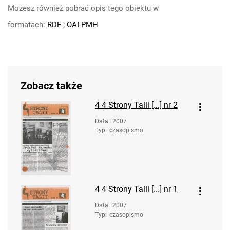
Możesz również pobrać opis tego obiektu w
formatach:
RDF
;
OAI-PMH
Zobacz także
4
4 Strony Talii [...] nr 2
Data
:
2007
Typ
:
czasopismo
4
4 Strony Talii [...] nr 1
Data
:
2007
Typ
:
czasopismo