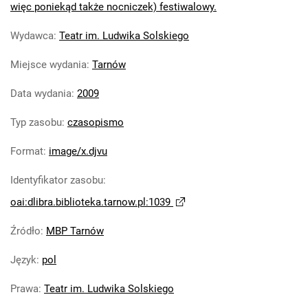
więc poniekąd także nocniczek) festiwalowy.
Wydawca
:
Teatr im. Ludwika Solskiego
Miejsce wydania
:
Tarnów
Data wydania
:
2009
Typ zasobu
:
czasopismo
Format
:
image/x.djvu
Identyfikator zasobu
:
oai:dlibra.biblioteka.tarnow.pl:1039
Źródło
:
MBP Tarnów
Język
:
pol
Prawa
:
Teatr im. Ludwika Solskiego