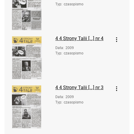
Typ
:
czasopismo
4
4 Strony Talii [...] nr 4
Data
:
2009
Typ
:
czasopismo
4
4 Strony Talii [...] nr 3
Data
:
2009
Typ
:
czasopismo