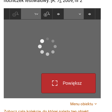
nocniczek festiwalowy. [R. 7], 2009, nr 2
Powiększ
Menu obiektu
Zobacz całą kolekcję, do której należy ten obiekt