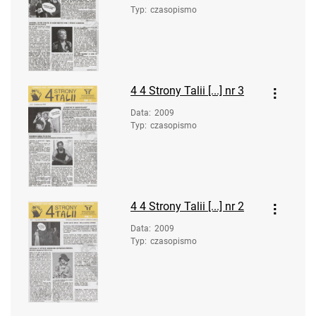
Typ
:
czasopismo
4
4 Strony Talii [...] nr 3
Data
:
2009
Typ
:
czasopismo
4
4 Strony Talii [...] nr 2
Data
:
2009
Typ
:
czasopismo