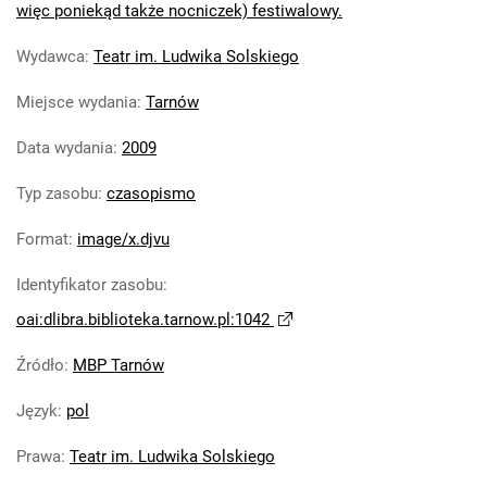
więc poniekąd także nocniczek) festiwalowy.
Wydawca
:
Teatr im. Ludwika Solskiego
Miejsce wydania
:
Tarnów
Data wydania
:
2009
Typ zasobu
:
czasopismo
Format
:
image/x.djvu
Identyfikator zasobu
:
oai:dlibra.biblioteka.tarnow.pl:1042
Źródło
:
MBP Tarnów
Język
:
pol
Prawa
:
Teatr im. Ludwika Solskiego