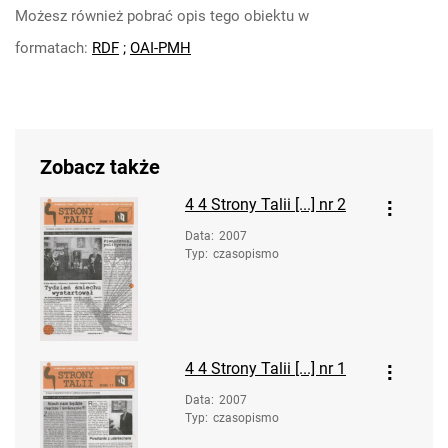
Możesz również pobrać opis tego obiektu w
formatach:
RDF
;
OAI-PMH
Zobacz także
4
4 Strony Talii [...] nr 2
Data
:
2007
Typ
:
czasopismo
4
4 Strony Talii [...] nr 1
Data
:
2007
Typ
:
czasopismo