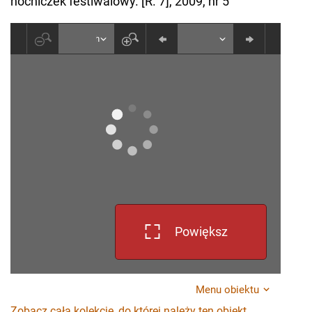
nocniczek festiwalowy. [R. 7], 2009, nr 5
Powiększ
Menu obiektu
Zobacz całą kolekcję, do której należy ten obiekt