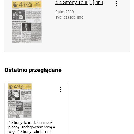
4
4 Strony Talii [...] nr 1
Data
:
2009
Typ
:
czasopismo
Ostatnio przeglądane
4 Strony Talii : dzienniczek
pisany i redagowany nocą a
więc
4 Strony Talii [...] nr 5