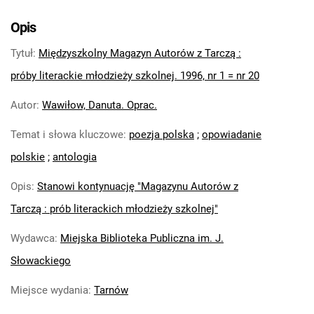
Opis
Tytuł
:
Międzyszkolny Magazyn Autorów z Tarczą :
próby literackie młodzieży szkolnej. 1996, nr 1 = nr 20
Autor
:
Wawiłow, Danuta. Oprac.
Temat i słowa kluczowe
:
poezja polska
;
opowiadanie
polskie
;
antologia
Opis
:
Stanowi kontynuację "Magazynu Autorów z
Tarczą : prób literackich młodzieży szkolnej"
Wydawca
:
Miejska Biblioteka Publiczna im. J.
Słowackiego
Miejsce wydania
:
Tarnów