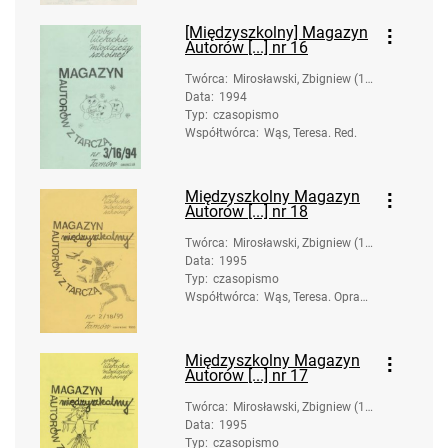
[Międzyszkolny] Magazyn
Autorów [...] nr 16
Twórca
:
Mirosławski, Zbigniew (19
Data
:
1994
58-). Oprac.
Typ
:
czasopismo
Współtwórca
:
Wąs, Teresa. Red.
Międzyszkolny Magazyn
Autorów [...] nr 18
Twórca
:
Mirosławski, Zbigniew (19
Data
:
1995
58-). Oprac.
Typ
:
czasopismo
Współtwórca
:
Wąs, Teresa. Oprac.;
Moskal, Urszula. Op
rac.
Międzyszkolny Magazyn
Autorów [...] nr 17
Twórca
:
Mirosławski, Zbigniew (19
Data
:
1995
58-). Oprac.
Typ
:
czasopismo