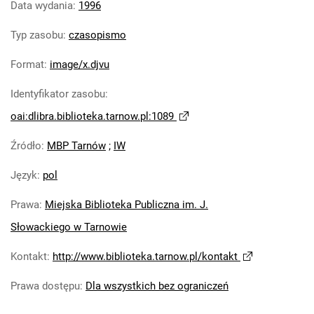
Data wydania
:
1996
Typ zasobu
:
czasopismo
Format
:
image/x.djvu
Identyfikator zasobu
:
oai:dlibra.biblioteka.tarnow.pl:1089
Źródło
:
MBP Tarnów
;
IW
Język
:
pol
Prawa
:
Miejska Biblioteka Publiczna im. J.
Słowackiego w Tarnowie
Kontakt
:
http://www.biblioteka.tarnow.pl/kontakt
Prawa dostępu
:
Dla wszystkich bez ograniczeń