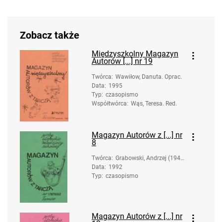
Zobacz także
Międzyszkolny Magazyn
Autorów [...] nr 19
Twórca
:
Wawiłow, Danuta. Oprac.
Data
:
1995
Typ
:
czasopismo
Współtwórca
:
Wąs, Teresa. Red.
Magazyn Autorów z [...] nr
8
Twórca
:
Grabowski, Andrzej (1947
Data
:
1992
- ). Oprac.
Typ
:
czasopismo
Magazyn Autorów z [...] nr