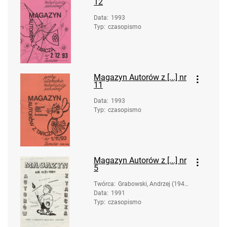
12
Data
:
1993
Typ
:
czasopismo
Magazyn Autorów z [...] nr
11
Data
:
1993
Typ
:
czasopismo
Magazyn Autorów z [...] nr
5
Twórca
:
Grabowski, Andrzej (1947
Data
:
1991
- ). Oprac.
Typ
:
czasopismo