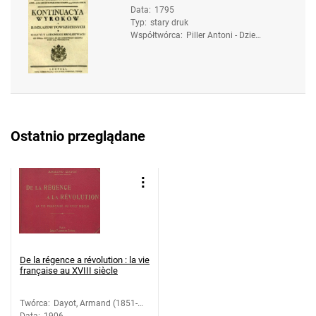
Data
:
1795
Typ
:
stary druk
Współtwórca
:
Piller Antoni - Dzied
zice. Druk.
Ostatnio przeglądane
De la régence a révolution : la vie
française au XVIII siècle
Twórca
:
Dayot, Armand (1851-