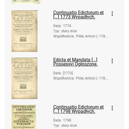
78). Druk.
Continuatio Edictorum et
[...] 1773 Wypadłych.
Data
:
1774
Typ
:
stary druk
Współtwórca
:
Piller, Antoni (- 178
1). Druk.
Edicta et Mandata [...]
Possessyi Ogłoszone.
Data
:
[1773]
Współtwórca
:
Piller, Antoni (- 178
1). Druk.
Continuatio Edictorum et
[...] 1798 Wypadłych.
Data
:
1798
Typ
:
stary druk