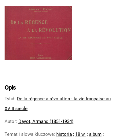
Opis
Tytuł
:
De la régence a révolution : la vie française au
XVIII siècle
Autor
:
Dayot, Armand (1851-1934)
Temat i słowa kluczowe
:
historia
;
18 w.
;
album
;