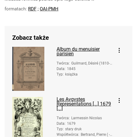
formatach:
RDF
;
OAI-PMH
Zobacz także
Album du menuisier
parisien
Twórca
:
Guilmard, Désiré (1810-18
Data
:
1845
89)
Typ
:
książka
Les Avgvstes
Representations [...] 1679
[...]
Twórca
:
Larmessin Nicolas
Data
:
1679
Typ
:
stary druk
Współtwórca
:
Bertrand, Pierre ( -16