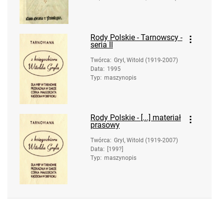
ost 1480-1546/47).
Druk.
Rody Polskie - Tarnowscy -
seria II
Twórca
:
Gryl, Witold (1919-2007)
Data
:
1995
Typ
:
maszynopis
Rody Polskie - [...] materiał
prasowy
Twórca
:
Gryl, Witold (1919-2007)
Data
:
[199?]
Typ
:
maszynopis