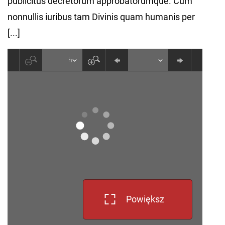
publicitus decretorum approbatorumque. Cum
nonnullis iuribus tam Divinis quam humanis per
[...]
Powiększ