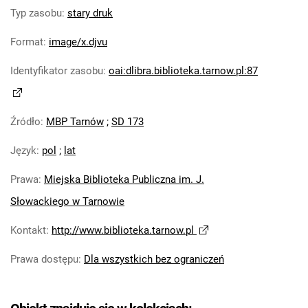
Typ zasobu
:
stary druk
Format
:
image/x.djvu
Identyfikator zasobu
:
oai:dlibra.biblioteka.tarnow.pl:87
Źródło
:
MBP Tarnów
;
SD 173
Język
:
pol
;
lat
Prawa
:
Miejska Biblioteka Publiczna im. J.
Słowackiego w Tarnowie
Kontakt
:
http://www.biblioteka.tarnow.pl
Prawa dostępu
:
Dla wszystkich bez ograniczeń