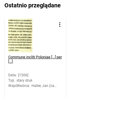
Ostatnio przeglądane
Commune incliti Poloniae [...] per
[...]
Data
:
[1506]
Typ
:
stary druk
Współtwórca
:
Haller, Jan (ca
1467-1525). Druk.;
Łaski, Jan (1456-
1531). Red.