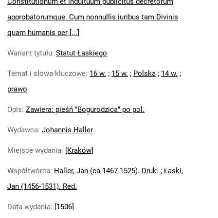
Constitutionum et indultuum publicitus decretorum
approbatorumque. Cum nonnullis iuribus tam Divinis
quam humanis per [...]
Wariant tytułu
:
Statut Łaskiego
Temat i słowa kluczowe
:
16 w.
;
15 w.
;
Polska
;
14 w.
;
prawo
Opis
:
Zawiera: pieśń "Bogurodzica" po pol.
Wydawca
:
Johannis Haller
Miejsce wydania
:
[Kraków]
Współtwórca
:
Haller, Jan (ca 1467-1525). Druk.
;
Łaski,
Jan (1456-1531). Red.
Data wydania
:
[1506]