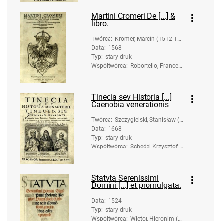
Martini Cromeri De [...] &
libro.
Twórca
:
Kromer, Marcin (1512-158
Data
:
1568
9)
Typ
:
stary druk
Współtwórca
:
Robortello, Francesc
o (1516-1567). Kom
ent.; Oporinus, Joha
nn (1507-1568). Dru
Tinecia sev Historia [...]
k.
Caenobia venerationis
Twórca
:
Szczygielski, Stanisław (1
Data
:
1668
616-1687)
Typ
:
stary druk
Współtwórca
:
Schedel Krzysztof -
Dziedzice. Druk.; Go
rczyn, Jan Aleksand
er (ca 1618-post 16
Statvta Serenissimi
94). Ilustrator
Domini [...] et promulgata.
Data
:
1524
Typ
:
stary druk
Współtwórca
:
Wietor, Hieronim (p