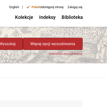
|
English
Polski
Udostępnij stronę
Zaloguj się
Kolekcje
Indeksy
Biblioteka
Wyszukaj
Więcej opcji wyszukiwania
Instrukcja wyszukiwania