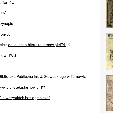
:
Tarnów
99?]
zynopis
ion/pdf
sobu
:
oai:dlibra.biblioteka.tarnow.pl:474
nów
;
IWG
Biblioteka Publiczna im. J. Słowackiego w Tarnowie
www.biblioteka.tarnow.pl
Dla wszystkich bez ograniczeń