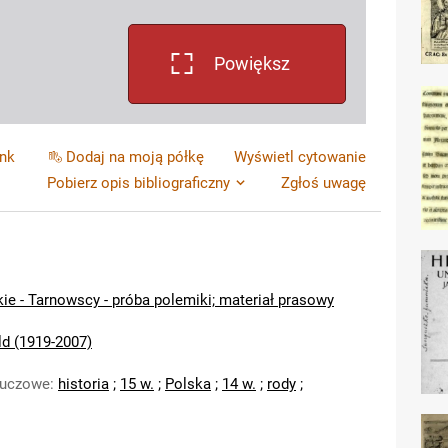
Powiększ
ink
Dodaj na moją półkę
Wyświetl cytowanie
Pobierz opis bibliograficzny
Zgłoś uwagę
ie - Tarnowscy - próba polemiki; materiał prasowy
ld (1919-2007)
luczowe
:
historia
;
15 w.
;
Polska
;
14 w.
;
rody
;