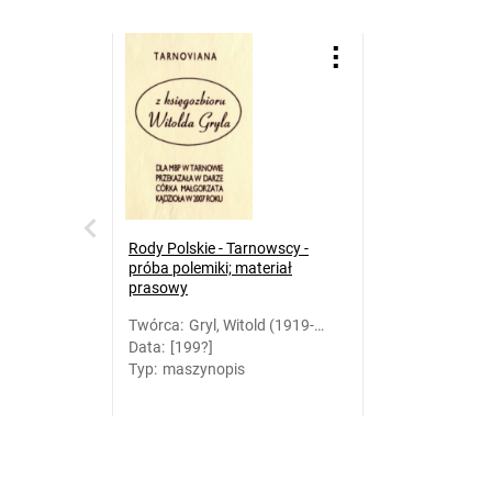
Rody Polskie - Tarnowscy -
próba polemiki; materiał
prasowy
Twórca
:
Gryl, Witold (1919-
Data
:
[199?]
2007)
Typ
:
maszynopis