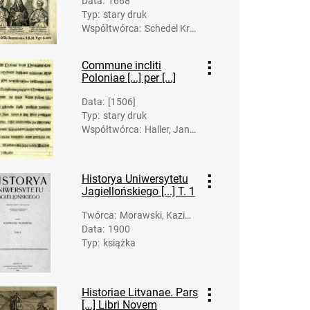
Data
:
1668
sław (1616-1687)
Typ
:
stary druk
Współtwórca
:
Schedel Krz
ysztof - Dzie
dzice. Druk.;
Commune incliti
Gorczyn, Ja
Poloniae [...] per [...]
n Aleksande
r (ca 1618-p
Data
:
[1506]
ost 1694). Il
Typ
:
stary druk
ustrator
Współtwórca
:
Haller, Jan
(ca 1467-15
25). Druk.; Ł
aski, Jan (1
Historya Uniwersytetu
456-1531).
Jagiellońskiego [...] T. 1
Red.
Twórca
:
Morawski, Kazimi
Data
:
1900
erz (1852-1925)
Typ
:
książka
Historiae Litvanae. Pars
[...] Libri Novem