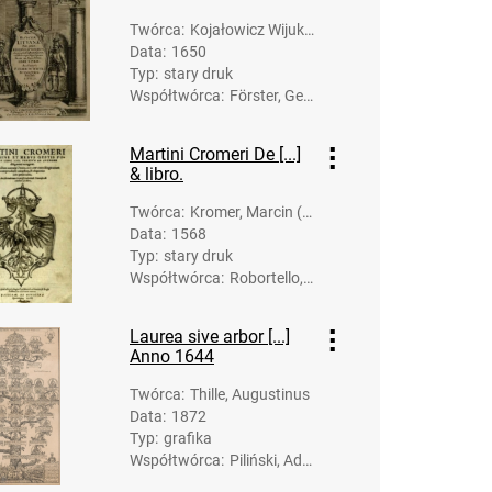
Twórca
:
Kojałowicz Wijuk,
Data
:
1650
Wojciech (1609-1
Typ
:
stary druk
677)
Współtwórca
:
Förster, Geo
rg (1615-16
60). Nakł.
Martini Cromeri De [...]
& libro.
Twórca
:
Kromer, Marcin (1
Data
:
1568
512-1589)
Typ
:
stary druk
Współtwórca
:
Robortello,
Francesco
(1516-156
Laurea sive arbor [...]
7). Koment.;
Anno 1644
Oporinus, J
ohann (150
Twórca
:
Thille, Augustinus
7-1568). Dr
Data
:
1872
uk.
Typ
:
grafika
Współtwórca
:
Piliński, Ada
m (1810-18