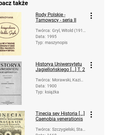
bacz także
Rody Polskie -
Tarnowscy - seria II
Twórca
:
Gryl, Witold (1919
Data
:
1995
-2007)
Typ
:
maszynopis
Historya Uniwersytetu
Jagiellońskiego [...] T. 2
Twórca
:
Morawski, Kazimi
Data
:
1900
erz (1852-1925)
Typ
:
książka
Tinecia sev Historia [...]
Caenobia venerationis
Twórca
:
Szczygielski, Stani