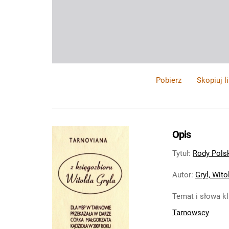
Pobierz
Skopiuj l
Opis
Tytuł
:
Rody Polsk
Autor
:
Gryl, Wito
Temat i słowa k
Tarnowscy