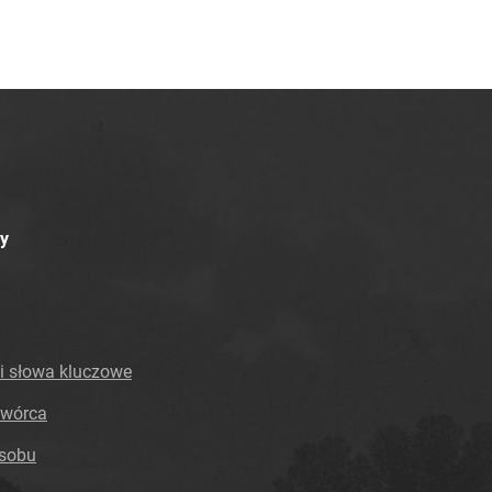
y
i słowa kluczowe
twórca
asobu