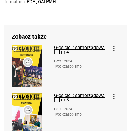
formatach:
RDF
;
OAI-PMH
Zobacz także
Głosiciel : samorządowa
[...] nr 4
Data
:
2024
Typ
:
czasopismo
Głosiciel : samorządowa
[...] nr 3
Data
:
2024
Typ
:
czasopismo