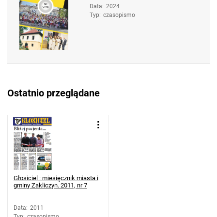
Data
:
2024
Typ
:
czasopismo
Ostatnio przeglądane
Głosiciel : miesięcznik miasta i
gminy Zakliczyn. 2011, nr 7
Data
:
2011
Typ
:
czasopismo