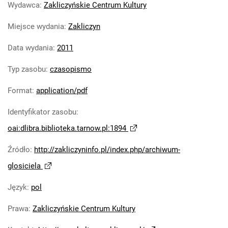
Wydawca
:
Zakliczyńskie Centrum Kultury
Głosiciel. 2019
Głosiciel. 2020
Miejsce wydania
:
Zakliczyn
Głosiciel. 2021
Data wydania
:
2011
Głosiciel. 2022
Głosiciel. 2023
Typ zasobu
:
czasopismo
Głosiciel. 2024
Głosiciel. 2025
Format
:
application/pdf
Głosiciel. 2026
Identyfikator zasobu
:
oai:dlibra.biblioteka.tarnow.pl:1894
Źródło
:
http://zakliczyninfo.pl/index.php/archiwum-
glosiciela
Język
:
pol
Prawa
:
Zakliczyńskie Centrum Kultury