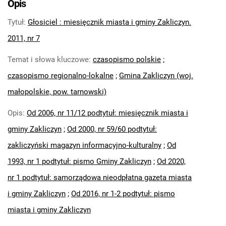
Opis
Głosiciel : miesięcznik miasta i
Tytuł
:
Głosiciel : miesięcznik miasta i gminy Zakliczyn.
gminy Zakliczyn. 2011, nr 7
Głosiciel : miesięcznik miasta i gminy
2011, nr 7
Zakliczyn. 2011, nr 8
Temat i słowa kluczowe
:
czasopismo polskie
;
Głosiciel : miesięcznik miasta i gminy
czasopismo regionalno-lokalne
;
Gmina Zakliczyn (woj.
Zakliczyn. 2011, nr 9
Głosiciel : miesięcznik miasta i gminy
małopolskie, pow. tarnowski)
Zakliczyn. 2011, nr 10-11
Opis
:
Od 2006, nr 11/12 podtytuł: miesięcznik miasta i
Głosiciel : miesięcznik miasta i gminy
gminy Zakliczyn
;
Od 2000, nr 59/60 podtytuł:
Zakliczyn. 2011, nr 12
Głosiciel. 2012
zakliczyński magazyn informacyjno-kulturalny
;
Od
Głosiciel. 2013
1993, nr 1 podtytuł: pismo Gminy Zakliczyn
;
Od 2020,
Głosiciel. 2014
nr 1 podtytuł: samorządowa nieodpłatna gazeta miasta
Głosiciel. 2015
i gminy Zakliczyn
;
Od 2016, nr 1-2 podtytuł: pismo
Głosiciel. 2016
Głosiciel. 2017
miasta i gminy Zakliczyn
Głosiciel. 2018