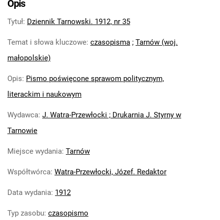
Opis
Dziennik Tarnowski. 1912, nr 34
Tytuł
:
Dziennik Tarnowski. 1912, nr 35
Dziennik Tarnowski. 1912, nr 35
Dziennik Tarnowski. 1912, nr 38
Temat i słowa kluczowe
:
czasopisma
;
Tarnów (woj.
Dziennik Tarnowski. 1912, nr 57
małopolskie)
Dziennik Tarnowski. 1912, nr 58
Dziennik Tarnowski. 1912, nr 59
Opis
:
Pismo poświęcone sprawom politycznym,
Dziennik Tarnowski. 1912, nr 62
literackim i naukowym
Dziennik Tarnowski. 1912, nr 63
Dziennik Tarnowski. 1912, nr 64
Wydawca
:
J. Watra-Przewłocki ; Drukarnia J. Styrny w
Dziennik Tarnowski. 1912, nr 65
Tarnowie
Dziennik Tarnowski. 1912, nr 66
Dziennik Tarnowski. 1912, nr 67
Miejsce wydania
:
Tarnów
Współtwórca
:
Watra-Przewłocki, Józef. Redaktor
Data wydania
:
1912
Typ zasobu
:
czasopismo