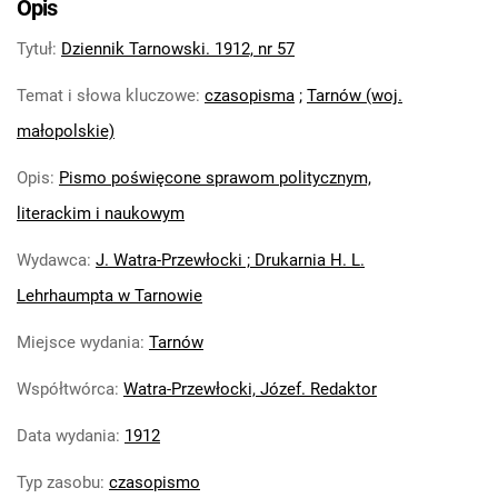
Opis
Dziennik Tarnowski. 1912, nr 34
Tytuł
:
Dziennik Tarnowski. 1912, nr 57
Dziennik Tarnowski. 1912, nr 35
Dziennik Tarnowski. 1912, nr 38
Temat i słowa kluczowe
:
czasopisma
;
Tarnów (woj.
Dziennik Tarnowski. 1912, nr 57
małopolskie)
Dziennik Tarnowski. 1912, nr 58
Dziennik Tarnowski. 1912, nr 59
Opis
:
Pismo poświęcone sprawom politycznym,
Dziennik Tarnowski. 1912, nr 62
literackim i naukowym
Dziennik Tarnowski. 1912, nr 63
Dziennik Tarnowski. 1912, nr 64
Wydawca
:
J. Watra-Przewłocki ; Drukarnia H. L.
Dziennik Tarnowski. 1912, nr 65
Lehrhaumpta w Tarnowie
Dziennik Tarnowski. 1912, nr 66
Dziennik Tarnowski. 1912, nr 67
Miejsce wydania
:
Tarnów
Współtwórca
:
Watra-Przewłocki, Józef. Redaktor
Data wydania
:
1912
Typ zasobu
:
czasopismo