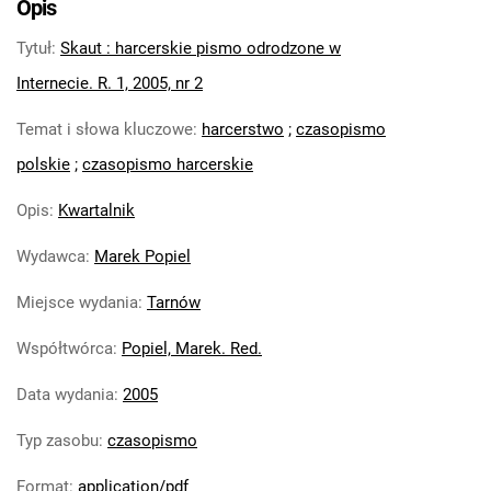
Opis
10, 2014
Tytuł
:
Skaut : harcerskie pismo odrodzone w
Skaut : harcerskie pismo historyczne. R.
11, 2015
Internecie. R. 1, 2005, nr 2
Skaut : harcerskie pismo historyczne. R.
Temat i słowa kluczowe
:
harcerstwo
;
czasopismo
12, 2016
polskie
;
czasopismo harcerskie
Skaut : harcerskie pismo historyczne.
2017
Opis
:
Kwartalnik
Skaut : harcerskie pismo historyczne. R.
14, 2018
Wydawca
:
Marek Popiel
Skaut : harcerskie pismo historyczne. R.
Miejsce wydania
:
Tarnów
15, 2019
Skaut. 2020
Współtwórca
:
Popiel, Marek. Red.
Skaut. 2021
Data wydania
:
2005
Skaut. 2022
Skaut. 2023
Typ zasobu
:
czasopismo
Skaut. 2024
Skaut. 2025
Format
:
application/pdf