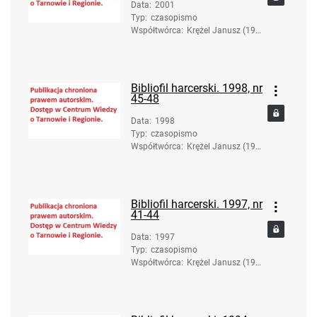
Data
:
2001
Typ
:
czasopismo
Współtwórca
:
Krężel Janusz (193
6-2017). Red.
Bibliofil harcerski. 1998, nr
45-48
Data
:
1998
Typ
:
czasopismo
Współtwórca
:
Krężel Janusz (193
6-2017). Red.
Bibliofil harcerski. 1997, nr
41-44
Data
:
1997
Typ
:
czasopismo
Współtwórca
:
Krężel Janusz (193
6-2017). Red.