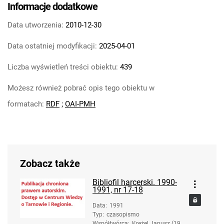
Informacje dodatkowe
Data utworzenia:
2010-12-30
Data ostatniej modyfikacji:
2025-04-01
Liczba wyświetleń treści obiektu:
439
Możesz również pobrać opis tego obiektu w
formatach:
RDF
;
OAI-PMH
Zobacz także
Bibliofil harcerski. 1990-
1991, nr 17-18
Data
:
1991
Typ
:
czasopismo
Współtwórca
:
Krężel Janusz (193