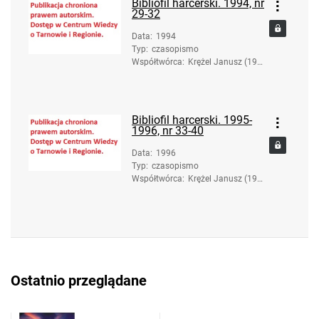
Bibliofil harcerski. 1994, nr
29-32
Data
:
1994
Typ
:
czasopismo
Współtwórca
:
Krężel Janusz (193
6-2017). Red.
Bibliofil harcerski. 1995-
1996, nr 33-40
Data
:
1996
Typ
:
czasopismo
Współtwórca
:
Krężel Janusz (193
6-2017). Red.
Ostatnio przeglądane