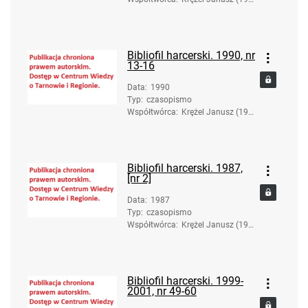
6-2017). Red.
Bibliofil harcerski. 1990, nr
13-16
Data
:
1990
Typ
:
czasopismo
Współtwórca
:
Krężel Janusz (193
6-2017). Red.
Bibliofil harcerski. 1987,
[nr 2]
Data
:
1987
Typ
:
czasopismo
Współtwórca
:
Krężel Janusz (193
6-2017). Red.
Bibliofil harcerski. 1999-
2001, nr 49-60