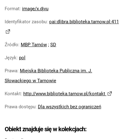
Format
:
image/x.djvu
Identyfikator zasobu
:
oai:dlibra.biblioteka.tarnow.pl:411
Źródło
:
MBP Tarnów
;
SD
Język
:
pol
Prawa
:
Miejska Biblioteka Publiczna im. J.
Słowackiego w Tarnowie
Kontakt
:
http://www.biblioteka.tarnow.pl/kontakt
Prawa dostępu
:
Dla wszystkich bez ograniczeń
Obiekt znajduje się w kolekcjach: