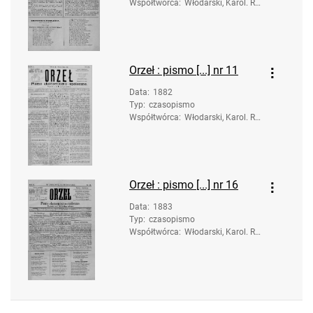
Współtwórca
:
Włodarski, Karol. Re
dakcja; Rusinowski,
Anastazy. Druk.
Orzeł : pismo [...] nr 11
Data
:
1882
Typ
:
czasopismo
Współtwórca
:
Włodarski, Karol. Re
dakcja; Styrna, Józe
f. Druk.
Orzeł : pismo [...] nr 16
Data
:
1883
Typ
:
czasopismo
Współtwórca
:
Włodarski, Karol. Re
dakcja; Rusinowski,
Anastazy. Druk.