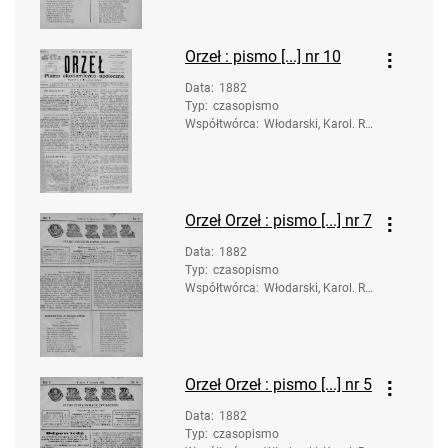
Orzeł : pismo [...] nr 10
Data
:
1882
Typ
:
czasopismo
Współtwórca
:
Włodarski, Karol. Re
dakcja; Styrna, Józe
f. Druk.
Orzeł
Orzeł : pismo [...] nr 7
Data
:
1882
Typ
:
czasopismo
Współtwórca
:
Włodarski, Karol. Re
dakcja; Rusinowski,
Anastazy. Druk.
Orzeł
Orzeł : pismo [...] nr 5
Data
:
1882
Typ
:
czasopismo