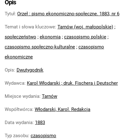
Opis
Tytuł
:
Orzeł : pismo ekonomiczno-społeczne. 1883, nr 6
Temat i słowa kluczowe
:
Tarnów (woj. małopolskie)
;
społeczeństwo
;
ekonomia
;
czasopismo polskie
;
czasopismo społeczno-kulturalne
;
czasopismo
ekonomiczne
Opis
:
Dwutygodnik
Wydawca
:
Karol Włodarski ; druk. Fischera i Deutscher
Miejsce wydania
:
Tarnów
Współtwórca
:
Włodarski, Karol. Redakcja
Data wydania
:
1883
Typ zasobu
:
czasopismo