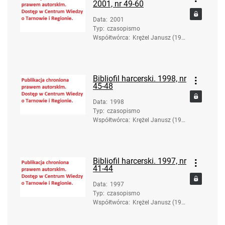
2001, nr 49-60
Data
:
2001
Typ
:
czasopismo
Współtwórca
:
Krężel Janusz (193
6-2017). Red.
Bibliofil harcerski. 1998, nr
45-48
Data
:
1998
Typ
:
czasopismo
Współtwórca
:
Krężel Janusz (193
6-2017). Red.
Bibliofil harcerski. 1997, nr
41-44
Data
:
1997
Typ
:
czasopismo
Współtwórca
:
Krężel Janusz (193
6-2017). Red.