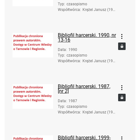
Typ
:
czasopismo
Współtwórca
:
Krężel Janusz (193
6-2017). Red.
Bibliofil harcerski. 1990, nr
13-16
Data
:
1990
Typ
:
czasopismo
Współtwórca
:
Krężel Janusz (193
6-2017). Red.
Bibliofil harcerski. 1987,
[nr 2]
Data
:
1987
Typ
:
czasopismo
Współtwórca
:
Krężel Janusz (193
6-2017). Red.
Bibliofil harcerski. 1999-