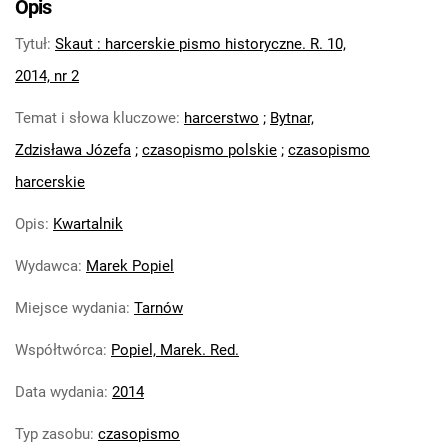
Opis
R. 10, 2014, nr 4
Tytuł
:
Skaut : harcerskie pismo historyczne. R. 10,
Skaut : harcerskie pismo historyczne. R.
11, 2015
2014, nr 2
Skaut : harcerskie pismo historyczne. R.
Temat i słowa kluczowe
:
harcerstwo
;
Bytnar,
12, 2016
Zdzisława Józefa
;
czasopismo polskie
;
czasopismo
Skaut : harcerskie pismo historyczne.
2017
harcerskie
Skaut : harcerskie pismo historyczne. R.
Opis
:
Kwartalnik
14, 2018
Skaut : harcerskie pismo historyczne. R.
Wydawca
:
Marek Popiel
15, 2019
Miejsce wydania
:
Tarnów
Skaut. 2020
Skaut. 2021
Współtwórca
:
Popiel, Marek. Red.
Skaut. 2022
Skaut. 2023
Data wydania
:
2014
Skaut. 2024
Typ zasobu
:
czasopismo
Skaut. 2025