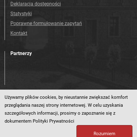
Deklaracja dostępności
Statystyki
Poprawne formułowanie zapytań
Kontakt
Partnerzy
Używamy plików cookies, by nieustannie zwiększać komfort
Odwiedź nas!
przeglądania naszej strony internetowej. W celu uzyskania
szczegółowych informacji, prosimy o zapoznanie się z
dokumentem
Polityki Prywatności
Ten serwis działa dzięki oprogramowaniu
dLibra 7.0.0-BETA
Rozumiem
opracowanemu przez
PCSS