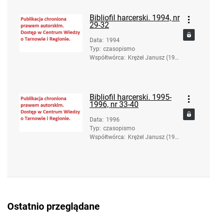
Bibliofil harcerski. 1994, nr
29-32
Data
:
1994
Typ
:
czasopismo
Współtwórca
:
Krężel Janusz (193
6-2017). Red.
Bibliofil harcerski. 1995-
1996, nr 33-40
Data
:
1996
Typ
:
czasopismo
Współtwórca
:
Krężel Janusz (193
6-2017). Red.
Ostatnio przeglądane