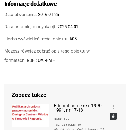
Informacje dodatkowe
Data utworzenia:
2016-01-25
Data ostatniej modyfikacji:
2025-04-01
Liczba wyświetleń treści obiektu:
605
Możesz również pobrać opis tego obiektu w
formatach:
RDF
;
OAI-PMH
Zobacz także
Bibliofil harcerski. 1990-
1991, nr 17-18
Data
:
1991
Typ
:
czasopismo
Współtwórca
:
Krężel Janusz (193