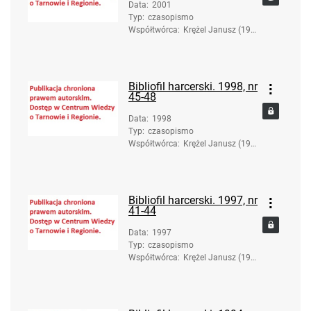
Data
:
2001
Typ
:
czasopismo
Współtwórca
:
Krężel Janusz (193
6-2017). Red.
Bibliofil harcerski. 1998, nr
45-48
Data
:
1998
Typ
:
czasopismo
Współtwórca
:
Krężel Janusz (193
6-2017). Red.
Bibliofil harcerski. 1997, nr
41-44
Data
:
1997
Typ
:
czasopismo
Współtwórca
:
Krężel Janusz (193
6-2017). Red.