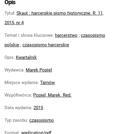
Opis
historyczne. R. 11, 2015, nr 4
Tytuł
:
Skaut : harcerskie pismo historyczne. R. 11,
Skaut : harcerskie pismo historyczne. R.
12, 2016
2015, nr 4
Skaut : harcerskie pismo historyczne.
Temat i słowa kluczowe
:
harcerstwo
;
czasopismo
2017
polskie
;
czasopismo harcerskie
Skaut : harcerskie pismo historyczne. R.
14, 2018
Opis
:
Kwartalnik
Skaut : harcerskie pismo historyczne. R.
15, 2019
Wydawca
:
Marek Popiel
Skaut. 2020
Miejsce wydania
:
Tarnów
Skaut. 2021
Skaut. 2022
Współtwórca
:
Popiel, Marek. Red.
Skaut. 2023
Data wydania
:
2015
Skaut. 2024
Skaut. 2025
Typ zasobu
:
czasopismo
Skaut. 2026
Format
:
application/pdf