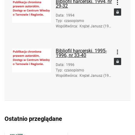
Bibliofil harcerski. 1994, nr
29-32
Data
:
1994
Typ
:
czasopismo
Współtwórca
:
Krężel Janusz (193
6-2017). Red.
Bibliofil harcerski. 1995-
1996, nr 33-40
Data
:
1996
Typ
:
czasopismo
Współtwórca
:
Krężel Janusz (193
6-2017). Red.
Ostatnio przeglądane