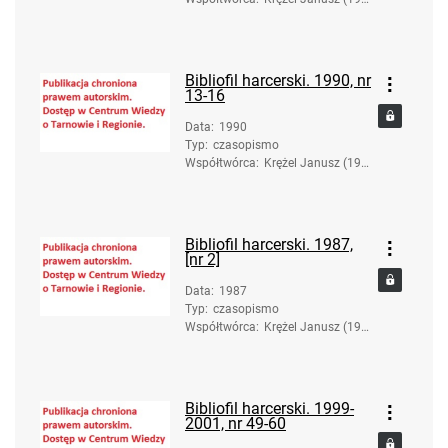
6-2017). Red.
Bibliofil harcerski. 1990, nr
13-16
Data
:
1990
Typ
:
czasopismo
Współtwórca
:
Krężel Janusz (193
6-2017). Red.
Bibliofil harcerski. 1987,
[nr 2]
Data
:
1987
Typ
:
czasopismo
Współtwórca
:
Krężel Janusz (193
6-2017). Red.
Bibliofil harcerski. 1999-
2001, nr 49-60