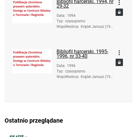
Bibliofil harcerski. 1994, nr
29-32
Data
:
1994
Typ
:
czasopismo
Współtwórca
:
Krężel Janusz (193
6-2017). Red.
Bibliofil harcerski. 1995-
1996, nr 33-40
Data
:
1996
Typ
:
czasopismo
Współtwórca
:
Krężel Janusz (193
6-2017). Red.
Ostatnio przeglądane