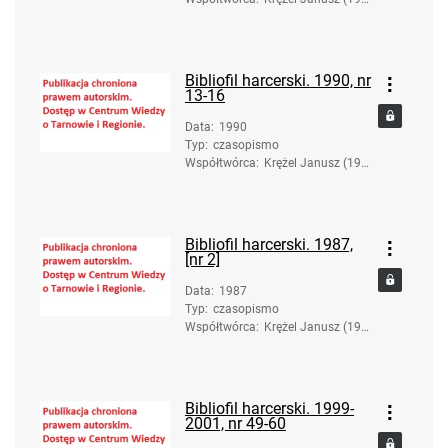
6-2017). Red.
Bibliofil harcerski. 1990, nr
13-16
Data
:
1990
Typ
:
czasopismo
Współtwórca
:
Krężel Janusz (193
6-2017). Red.
Bibliofil harcerski. 1987,
[nr 2]
Data
:
1987
Typ
:
czasopismo
Współtwórca
:
Krężel Janusz (193
6-2017). Red.
Bibliofil harcerski. 1999-
2001, nr 49-60