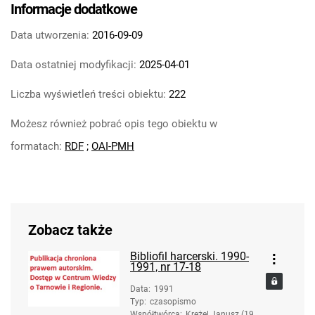
Informacje dodatkowe
Data utworzenia:
2016-09-09
Data ostatniej modyfikacji:
2025-04-01
Liczba wyświetleń treści obiektu:
222
Możesz również pobrać opis tego obiektu w
formatach:
RDF
;
OAI-PMH
Zobacz także
Bibliofil harcerski. 1990-
1991, nr 17-18
Data
:
1991
Typ
:
czasopismo
Współtwórca
:
Krężel Janusz (193