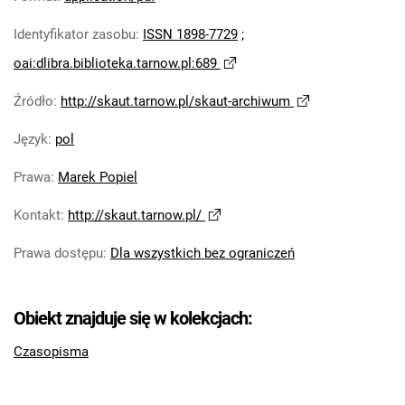
Skaut. 2024
Identyfikator zasobu
:
ISSN 1898-7729
;
Skaut. 2025
Skaut. 2026
oai:dlibra.biblioteka.tarnow.pl:689
Źródło
:
http://skaut.tarnow.pl/skaut-archiwum
Język
:
pol
Prawa
:
Marek Popiel
Kontakt
:
http://skaut.tarnow.pl/
Prawa dostępu
:
Dla wszystkich bez ograniczeń
Obiekt znajduje się w kolekcjach:
Czasopisma