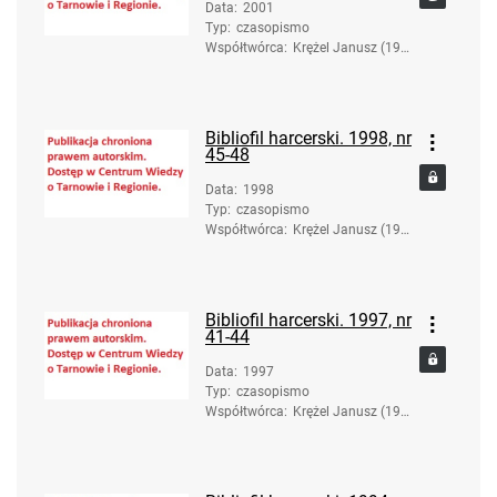
Data
:
2001
Typ
:
czasopismo
Współtwórca
:
Krężel Janusz (193
6-2017). Red.
Bibliofil harcerski. 1998, nr
45-48
Data
:
1998
Typ
:
czasopismo
Współtwórca
:
Krężel Janusz (193
6-2017). Red.
Bibliofil harcerski. 1997, nr
41-44
Data
:
1997
Typ
:
czasopismo
Współtwórca
:
Krężel Janusz (193
6-2017). Red.