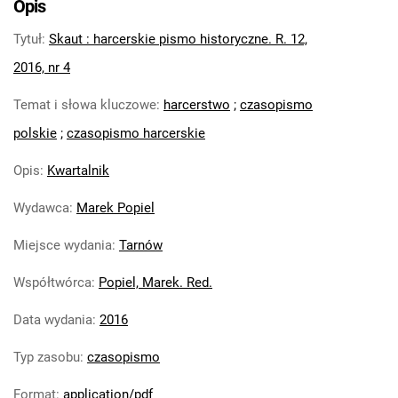
Opis
R. 12, 2016, nr 2
Tytuł
:
Skaut : harcerskie pismo historyczne. R. 12,
Skaut : harcerskie pismo historyczne.
R. 12, 2016, nr 3
2016, nr 4
Skaut : harcerskie pismo
Temat i słowa kluczowe
:
harcerstwo
;
czasopismo
historyczne. R. 12, 2016, nr 4
polskie
;
czasopismo harcerskie
Skaut : harcerskie pismo historyczne.
R. 12, 2016, nr 5
Opis
:
Kwartalnik
Skaut : harcerskie pismo historyczne.
2017
Wydawca
:
Marek Popiel
Skaut : harcerskie pismo historyczne. R.
Miejsce wydania
:
Tarnów
14, 2018
Skaut : harcerskie pismo historyczne. R.
Współtwórca
:
Popiel, Marek. Red.
15, 2019
Data wydania
:
2016
Skaut. 2020
Skaut. 2021
Typ zasobu
:
czasopismo
Skaut. 2022
Skaut. 2023
Format
:
application/pdf