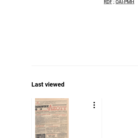
RDF
;
OAI-PMH
Last viewed