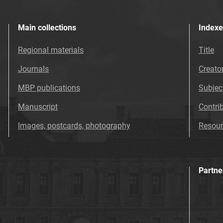
Main collections
Indexe
Regional materials
Title
Journals
Creato
MBP publications
Subjec
Manuscript
Contri
Images, postcards, photography
Resour
Partne