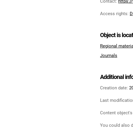
Contact
:
https:/
Access rights
:
D
Object is loca
Regional materi
Journals
Additional in
Creation date:
2
Last modificatio
Content object's
You could also d