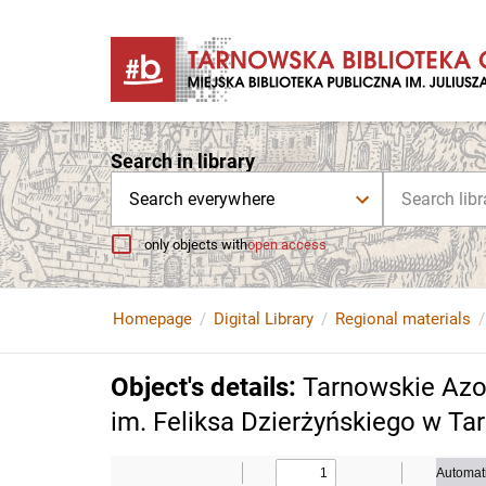
Search in library
Search everywhere
only objects with
open access
Homepage
Digital Library
Regional materials
Object's details
:
Tarnowskie Azo
im. Feliksa Dzierżyńskiego w Tar