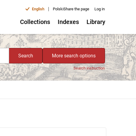
|
English
Polski
Share the page
Log in
Collections
Indexes
Library
Search
More search options
Search instruction