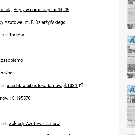
odnik
;
Błędy w numeracji: nr 44, 45
dy Azotowe im. F. Dzierżyńskiego
tion
:
Tarnów
czasopismo
ion/pdf
ier
:
oai:dlibra.biblioteka.tarnow.pl:1084
rnów
;
C 195570
ent
:
Zakłady Azotowe Tarnów