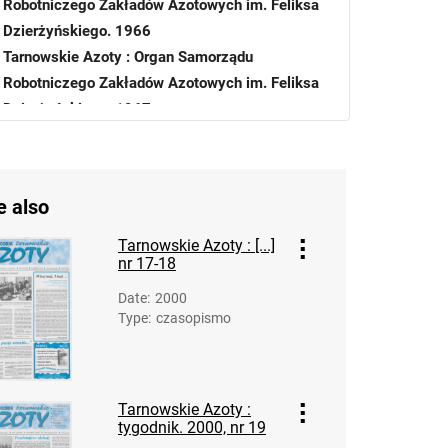
Robotniczego Zakładów Azotowych im. Feliksa
Dzierżyńskiego. 1966
Tarnowskie Azoty : Organ Samorządu
Robotniczego Zakładów Azotowych im. Feliksa
Dzierżyńskiego. 1967
Tarnowskie Azoty : Organ Samorządu
Robotniczego Zakładów Azotowych im. Feliksa
Dzierżyńskiego. 1968
e also
Tarnowskie Azoty : Organ Samorządu
Robotniczego Zakładów Azotowych im. Feliksa
Tarnowskie Azoty : [...]
nr 17-18
Dzierżyńskiego. 1969
Tarnowskie Azoty : Organ Samorządu
Date
:
2000
Robotniczego Zakładów Azotowych im. Feliksa
Type
:
czasopismo
Dzierżyńskiego. 1970
Tarnowskie Azoty : Organ Samorządu
Robotniczego Zakładów Azotowych im. Feliksa
Tarnowskie Azoty :
Dzierżyńskiego. 1971
tygodnik. 2000, nr 19
Tarnowskie Azoty : Organ Samorządu