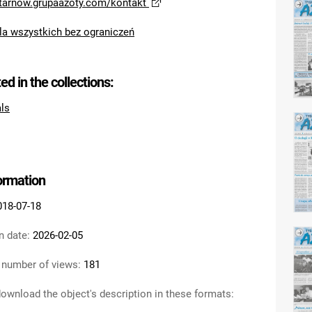
/tarnow.grupaazoty.com/kontakt
la wszystkich bez ograniczeń
ted in the collections:
als
formation
018-07-18
n date:
2026-02-05
 number of views:
181
ownload the object's description in these formats: