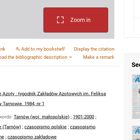
Zoom in
ink
Add to my bookshelf
Display the citation
ad the bibliographic description
Make a remark
Se
 Azoty : tygodnik Zakładów Azotowych im. Feliksa
 Tarnowie. 1984, nr 1
words
:
Tarnów (woj. małopolskie)
;
1901-2000
;
e (Tarnów)
;
czasopismo polskie
;
czasopismo
ne
;
czasopismo zakładowe