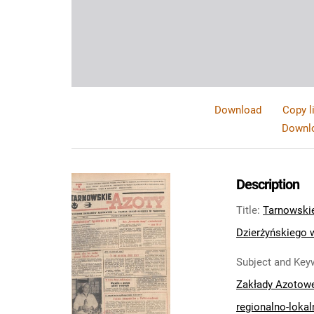
Download
Copy l
Downlo
Description
Title
:
Tarnowskie
Dzierżyńskiego w
Subject and Key
Zakłady Azotow
regionalno-lokal