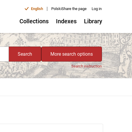
|
English
Polski
Share the page
Log in
Collections
Indexes
Library
Search
More search options
Search instruction