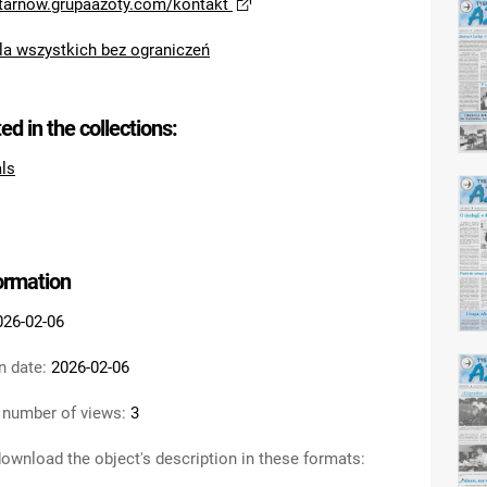
/tarnow.grupaazoty.com/kontakt
la wszystkich bez ograniczeń
ted in the collections:
als
formation
026-02-06
n date:
2026-02-06
 number of views:
3
ownload the object's description in these formats: