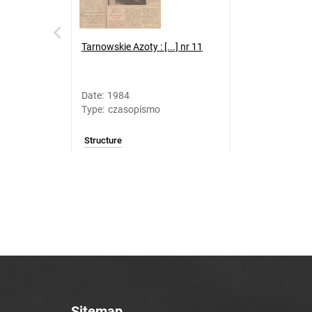
Tarnowskie Azoty : [...] nr 11
Date
:
1984
Type
:
czasopismo
Structure
Sitemap