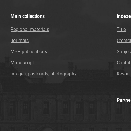
Main collections
Indexe
Regional materials
Title
Journals
Creato
MBP publications
Subjec
Manuscript
Contri
Images, postcards, photography
Resour
Partne