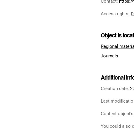
Contact
:
https:/
Access rights
:
D
Object is loca
Regional materi
Journals
Additional in
Creation date:
2
Last modificatio
Content object's
You could also d