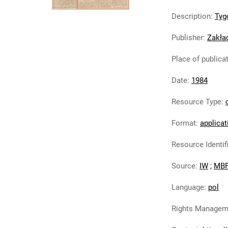
Description
:
Tyg
Publisher
:
Zakła
Place of publica
Date
:
1984
Resource Type
:
Format
:
applicat
Resource Identif
Source
:
IW
;
MBP
Language
:
pol
Rights Managem