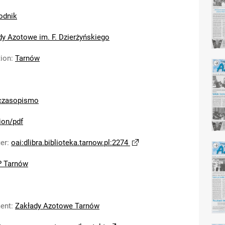
odnik
dy Azotowe im. F. Dzierżyńskiego
tion
:
Tarnów
czasopismo
ion/pdf
ier
:
oai:dlibra.biblioteka.tarnow.pl:2274
 Tarnów
ent
:
Zakłady Azotowe Tarnów