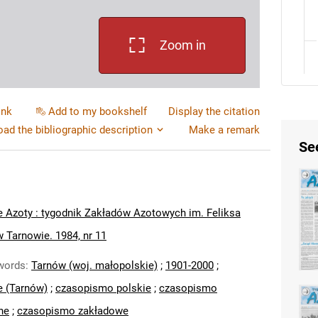
Zoom in
ink
Add to my bookshelf
Display the citation
ad the bibliographic description
Make a remark
Se
 Azoty : tygodnik Zakładów Azotowych im. Feliksa
 Tarnowie. 1984, nr 11
words
:
Tarnów (woj. małopolskie)
;
1901-2000
;
e (Tarnów)
;
czasopismo polskie
;
czasopismo
ne
;
czasopismo zakładowe