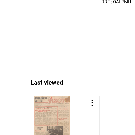
RDF
;
OAI-PMH
Last viewed