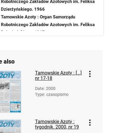
Robotniczego Zakładów Azotowych im. Feliksa
Dzierżyńskiego. 1966
Tarnowskie Azoty : Organ Samorządu
Robotniczego Zakładów Azotowych im. Feliksa
Dzierżyńskiego. 1967
Tarnowskie Azoty : Organ Samorządu
Robotniczego Zakładów Azotowych im. Feliksa
Dzierżyńskiego. 1968
e also
Tarnowskie Azoty : Organ Samorządu
Robotniczego Zakładów Azotowych im. Feliksa
Tarnowskie Azoty : [...]
nr 17-18
Dzierżyńskiego. 1969
Tarnowskie Azoty : Organ Samorządu
Date
:
2000
Robotniczego Zakładów Azotowych im. Feliksa
Type
:
czasopismo
Dzierżyńskiego. 1970
Tarnowskie Azoty : Organ Samorządu
Robotniczego Zakładów Azotowych im. Feliksa
Tarnowskie Azoty :
Dzierżyńskiego. 1971
tygodnik. 2000, nr 19
Tarnowskie Azoty : Organ Samorządu