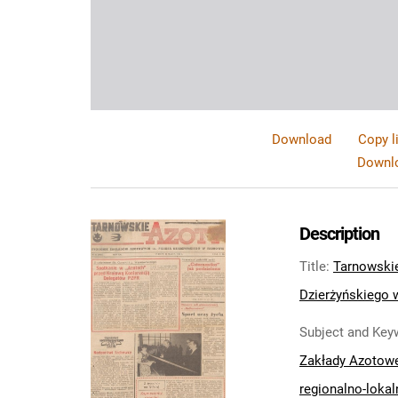
Download
Copy l
Downlo
Description
Title
:
Tarnowskie
Dzierżyńskiego w
Subject and Key
Zakłady Azotow
regionalno-lokal