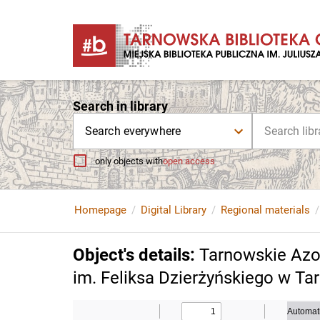
Search in library
Search everywhere
only objects with
open access
Homepage
Digital Library
Regional materials
Object's details
:
Tarnowskie Azo
im. Feliksa Dzierżyńskiego w Tar