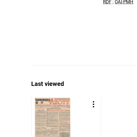
RDF
;
OAI-PMH
Last viewed