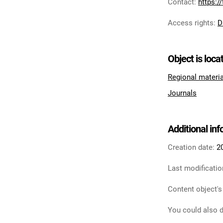
Contact
:
https:/
Access rights
:
D
Object is loca
Regional materi
Journals
Additional in
Creation date:
2
Last modificatio
Content object's
You could also d