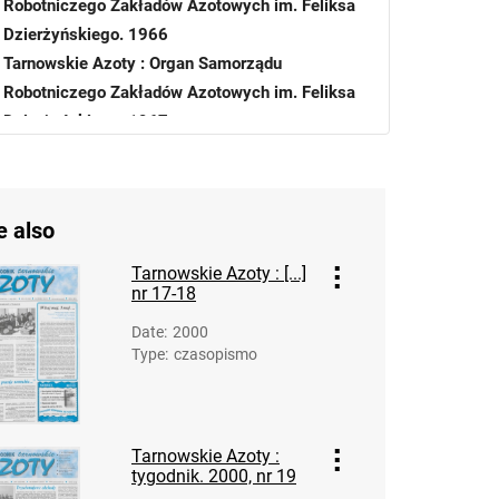
Robotniczego Zakładów Azotowych im. Feliksa
Dzierżyńskiego. 1966
Tarnowskie Azoty : Organ Samorządu
Robotniczego Zakładów Azotowych im. Feliksa
Dzierżyńskiego. 1967
Tarnowskie Azoty : Organ Samorządu
Robotniczego Zakładów Azotowych im. Feliksa
Dzierżyńskiego. 1968
e also
Tarnowskie Azoty : Organ Samorządu
Robotniczego Zakładów Azotowych im. Feliksa
Tarnowskie Azoty : [...]
nr 17-18
Dzierżyńskiego. 1969
Tarnowskie Azoty : Organ Samorządu
Date
:
2000
Robotniczego Zakładów Azotowych im. Feliksa
Type
:
czasopismo
Dzierżyńskiego. 1970
Tarnowskie Azoty : Organ Samorządu
Robotniczego Zakładów Azotowych im. Feliksa
Tarnowskie Azoty :
Dzierżyńskiego. 1971
tygodnik. 2000, nr 19
Tarnowskie Azoty : Organ Samorządu