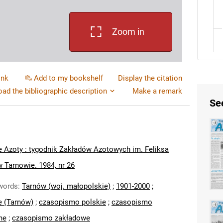
Zoom in
ink
Add to my bookshelf
Display the citation
ad the bibliographic description
Make a remark
Se
 Azoty : tygodnik Zakładów Azotowych im. Feliksa
 Tarnowie. 1984, nr 26
words
:
Tarnów (woj. małopolskie)
;
1901-2000
;
e (Tarnów)
;
czasopismo polskie
;
czasopismo
ne
;
czasopismo zakładowe