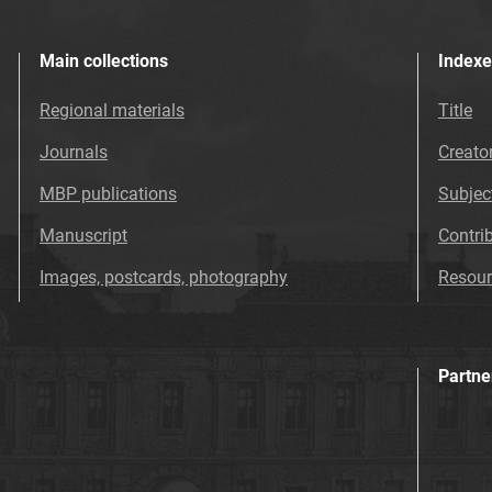
Main collections
Indexe
Regional materials
Title
Journals
Creato
MBP publications
Subjec
Manuscript
Contri
Images, postcards, photography
Resour
Partne