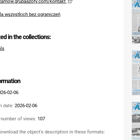
/tarnow.grupaazoty.com/kontakt
la wszystkich bez ograniczeń
ted in the collections:
als
formation
026-02-06
n date:
2026-02-06
 number of views:
107
ownload the object's description in these formats: