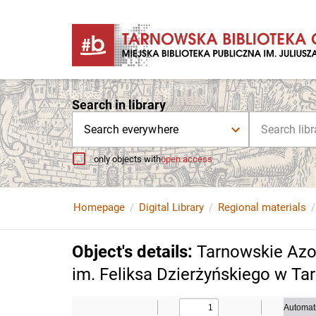
Search in library
Search everywhere
only objects with
open access
Homepage
Digital Library
Regional materials
Object's details
:
Tarnowskie Azo
im. Feliksa Dzierżyńskiego w Tar