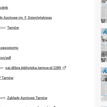
odnik
dy Azotowe im. F. Dzierżyńskiego
tion
:
Tarnów
czasopismo
ion/pdf
ier
:
oai:dlibra.biblioteka.tarnow.pl:2289
 Tarnów
ent
:
Zakłady Azotowe Tarnów