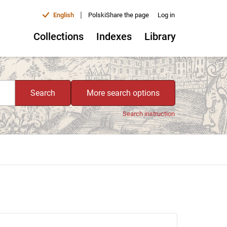
|
English
Polski
Share the page
Log in
Collections
Indexes
Library
Search
More search options
Search instruction