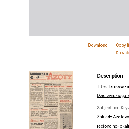
Download
Copy l
Downlo
Description
Title
:
Tarnowskie
Dzierżyńskiego w
Subject and Key
Zakłady Azotow
regionalno-lokal