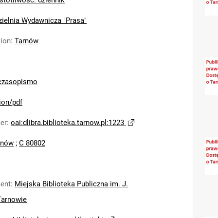
stotliwość: dziennik
zielnia Wydawnicza "Prasa"
tion
:
Tarnów
czasopismo
ion/pdf
ier
:
oai:dlibra.biblioteka.tarnow.pl:1223
rnów
;
C 80802
ent
:
Miejska Biblioteka Publiczna im. J.
Tarnowie