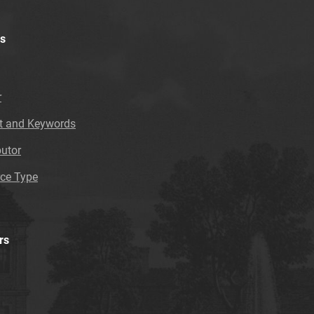
s
r
t and Keywords
butor
ce Type
rs