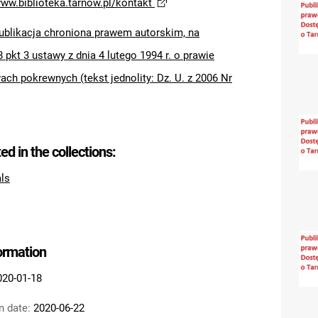
www.biblioteka.tarnow.pl/kontakt
ublikacja chroniona prawem autorskim, na
8 pkt 3 ustawy z dnia 4 lutego 1994 r. o prawie
ach pokrewnych (tekst jednolity: Dz. U. z 2006 Nr
ted in the collections:
als
formation
020-01-18
n date:
2020-06-22