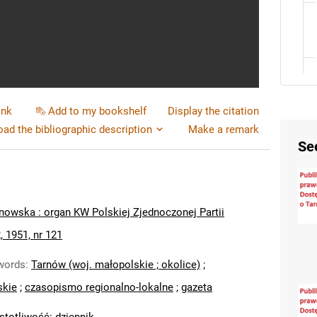
ink
Add to my bookshelf
Display the citation
ad the bibliographic description
Make a remark
Se
nowska : organ KW Polskiej Zjednoczonej Partii
, 1951, nr 121
words
:
Tarnów (woj. małopolskie ; okolice)
;
skie
;
czasopismo regionalno-lokalne
;
gazeta