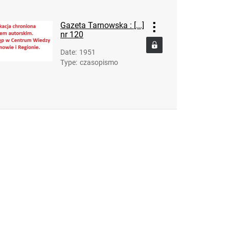
Gazeta Tarnowska : [...]
nr 120
Date
:
1951
Type
:
czasopismo