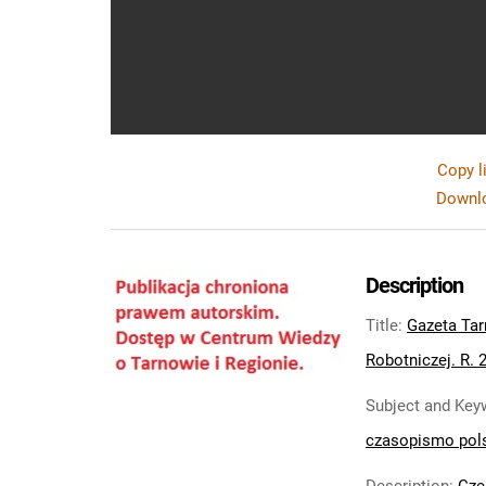
Copy l
Downlo
Description
Title
:
Gazeta Tar
Robotniczej. R. 2
Subject and Key
czasopismo pol