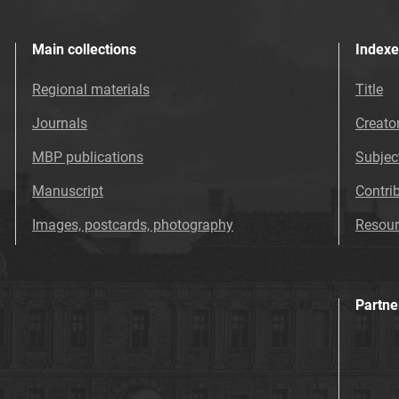
Main collections
Indexe
Regional materials
Title
Journals
Creato
MBP publications
Subjec
Manuscript
Contri
Images, postcards, photography
Resour
Partne