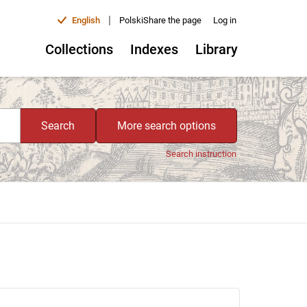
|
English
Polski
Share the page
Log in
Collections
Indexes
Library
Search
More search options
Search instruction