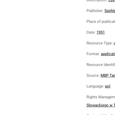
Description
:
Czę
Publisher
:
Spółd
Place of publica
Date
:
1951
Resource Type
:
Format
:
applicat
Resource Identif
Source
:
MBP Ta
Language
:
pol
Rights Managem
Słowackiego w 