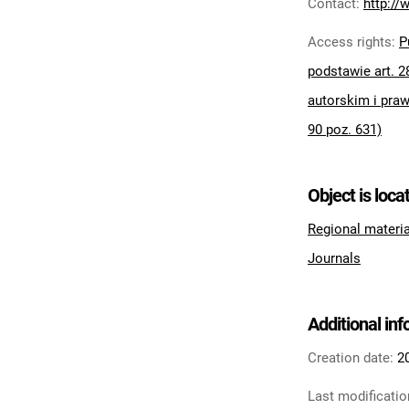
Contact
:
http://
Access rights
:
P
podstawie art. 2
autorskim i praw
90 poz. 631)
Object is loca
Regional materi
Journals
Additional in
Creation date:
2
Last modificatio