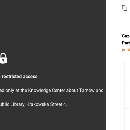
Gaz
Part
publ
 restricted access
sed only at the Knowledge Center about Tarnów and
blic Library, Krakowska Street 4.