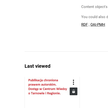
Content object's
You could also d
RDF
;
OAI-PMH
Last viewed