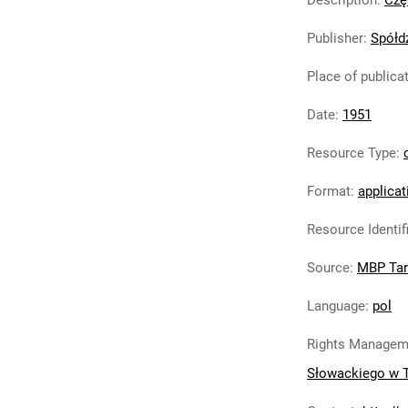
Description
:
Czę
Publisher
:
Spółd
Place of publica
Date
:
1951
Resource Type
:
Format
:
applicat
Resource Identif
Source
:
MBP Ta
Language
:
pol
Rights Managem
Słowackiego w 