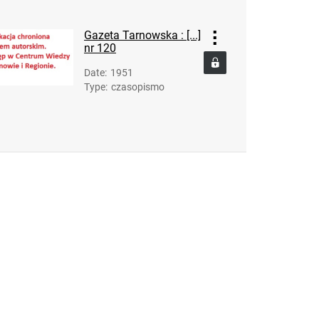
Gazeta Tarnowska : [...]
nr 120
Date
:
1951
Type
:
czasopismo