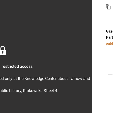
Gaz
Part
publ
 restricted access
sed only at the Knowledge Center about Tarnów and
blic Library, Krakowska Street 4.