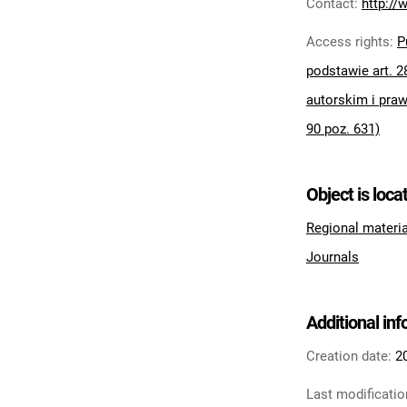
Contact
:
http://
Access rights
:
P
podstawie art. 2
autorskim i praw
90 poz. 631)
Object is loca
Regional materi
Journals
Additional in
Creation date:
2
Last modificatio