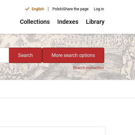
|
English
Polski
Share the page
Log in
Collections
Indexes
Library
Search
More search options
Search instruction