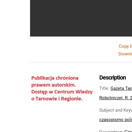
Copy l
Downlo
Description
Title
:
Gazeta Tar
Robotniczej. R. 2
Subject and Key
czasopismo pol