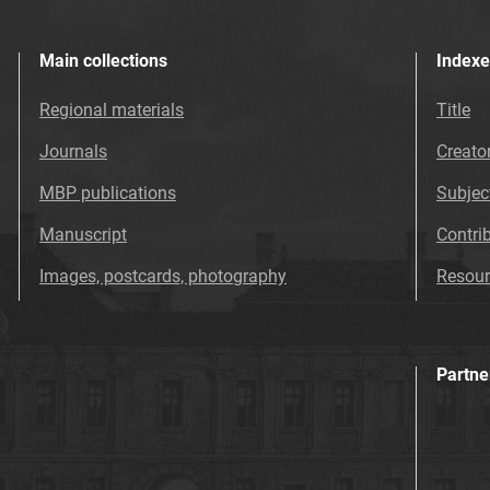
Main collections
Indexe
Regional materials
Title
Journals
Creato
MBP publications
Subjec
Manuscript
Contri
Images, postcards, photography
Resour
Partne