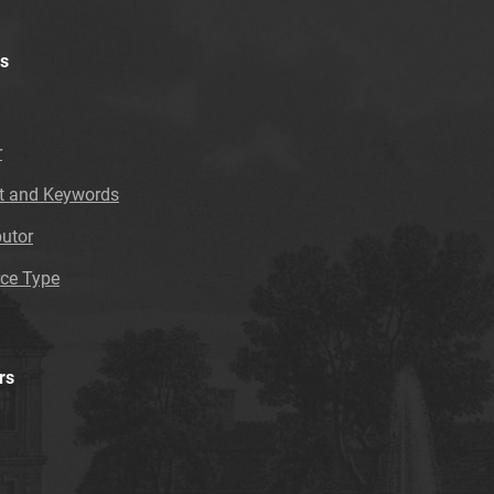
s
r
t and Keywords
butor
ce Type
rs