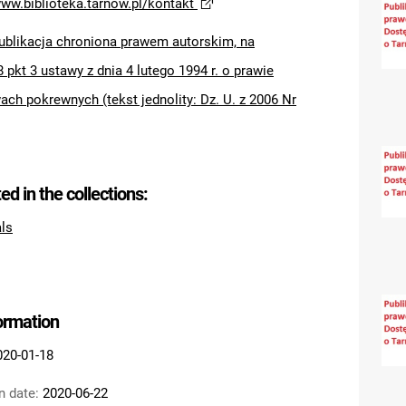
www.biblioteka.tarnow.pl/kontakt
ublikacja chroniona prawem autorskim, na
8 pkt 3 ustawy z dnia 4 lutego 1994 r. o prawie
ach pokrewnych (tekst jednolity: Dz. U. z 2006 Nr
ted in the collections:
als
formation
020-01-18
n date:
2020-06-22