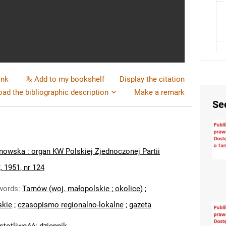
ink
Add to my bookshelf
Display the citation
ad the bibliographic description
Make a remark
Se
nowska : organ KW Polskiej Zjednoczonej Partii
, 1951, nr 124
words
:
Tarnów (woj. małopolskie ; okolice)
;
skie
;
czasopismo regionalno-lokalne
;
gazeta