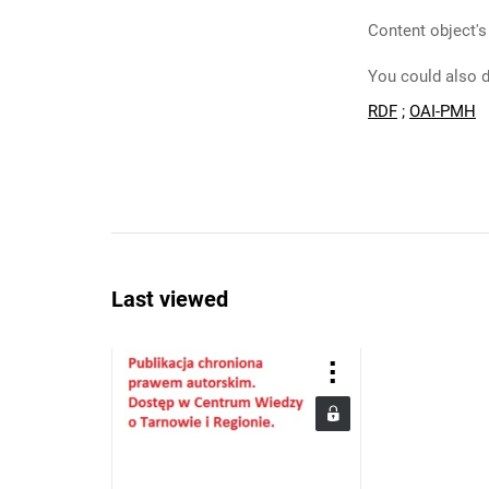
Content object's
You could also d
RDF
;
OAI-PMH
Last viewed