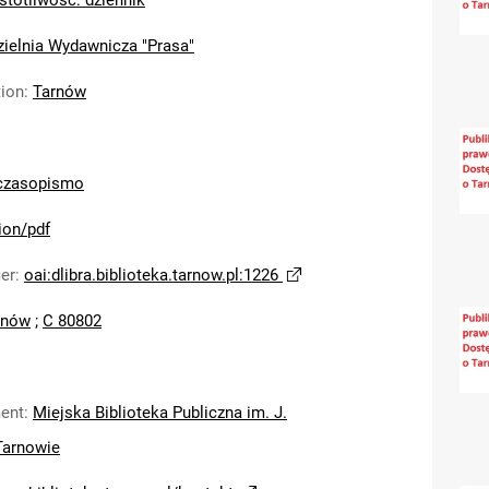
stotliwość: dziennik
zielnia Wydawnicza "Prasa"
tion
:
Tarnów
czasopismo
ion/pdf
ier
:
oai:dlibra.biblioteka.tarnow.pl:1226
rnów
;
C 80802
ent
:
Miejska Biblioteka Publiczna im. J.
Tarnowie