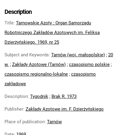
Tarnowskie Azoty : Organ Samorządu
Robotniczego Zakładów Azotowych im.
Description
Feliksa Dzierżyńskiego. 1969, nr 2
Title
:
Tarnowskie Azoty : Organ Samorządu
Tarnowskie Azoty : Organ Samorządu
Robotniczego Zakładów Azotowych im.
Robotniczego Zakładów Azotowych im. Feliksa
Feliksa Dzierżyńskiego. 1969, nr 3-4
Dzierżyńskiego. 1969, nr 25
Tarnowskie Azoty : Organ Samorządu
Subject and Keywords
:
Tarnów (woj. małopolskie)
;
20
Robotniczego Zakładów Azotowych im.
Feliksa Dzierżyńskiego. 1969, nr 5
w.
;
Zakłady Azotowe (Tarnów)
;
czasopismo polskie
;
Tarnowskie Azoty : Organ Samorządu
czasopismo regionalno-lokalne
;
czasopismo
Robotniczego Zakładów Azotowych im.
zakładowe
Feliksa Dzierżyńskiego. 1969, nr 6
Tarnowskie Azoty : Organ Samorządu
Description
:
Tygodnik
;
Brak R. 1973
Robotniczego Zakładów Azotowych im.
Publisher
:
Zakłady Azotowe im. F. Dzierżyńskiego
Feliksa Dzierżyńskiego. 1969, nr 7
Tarnowskie Azoty : Organ Samorządu
Place of publication
:
Tarnów
Robotniczego Zakładów Azotowych im.
Feliksa Dzierżyńskiego. 1969, nr 8
Date
:
1969