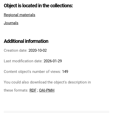
Feliksa Dzierżyńskiego. 1969, nr 14
Object is located in the collections:
Tarnowskie Azoty : Organ Samorządu
Regional materials
Robotniczego Zakładów Azotowych im.
Journals
Feliksa Dzierżyńskiego. 1969, nr 15
Tarnowskie Azoty : Organ Samorządu
Robotniczego Zakładów Azotowych im.
Additional information
Feliksa Dzierżyńskiego. 1969, nr 16
Tarnowskie Azoty : Organ Samorządu
Creation date:
2020-10-02
Robotniczego Zakładów Azotowych im.
Last modification date:
2026-01-29
Feliksa Dzierżyńskiego. 1969, nr 17
Tarnowskie Azoty : Organ Samorządu
Content object's number of views:
149
Robotniczego Zakładów Azotowych im.
You could also download the object's description in
Feliksa Dzierżyńskiego. 1969, nr 18
Tarnowskie Azoty : Organ Samorządu
these formats:
RDF
;
OAI-PMH
Robotniczego Zakładów Azotowych im.
Feliksa Dzierżyńskiego. 1969, nr 19
Tarnowskie Azoty : Organ Samorządu