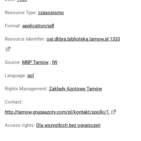
Tarnowskie Azoty : Organ Samorządu
Resource Type
:
czasopismo
Robotniczego Zakładów Azotowych im.
Feliksa Dzierżyńskiego. 1969, nr 9
Format
:
application/pdf
Tarnowskie Azoty : Organ Samorządu
Resource Identifier
:
oai:dlibra.biblioteka.tarnow.pl:1333
Robotniczego Zakładów Azotowych im.
Feliksa Dzierżyńskiego. 1969, nr 10
Tarnowskie Azoty : Organ Samorządu
Source
:
MBP Tarnów
;
IW
Robotniczego Zakładów Azotowych im.
Feliksa Dzierżyńskiego. 1969, nr 11
Language
:
pol
Tarnowskie Azoty : Organ Samorządu
Robotniczego Zakładów Azotowych im.
Rights Management
:
Zakłady Azotowe Tarnów
Feliksa Dzierżyńskiego. 1969, nr 12
Contact
:
Tarnowskie Azoty : Organ Samorządu
http://tarnow.grupaazoty.com/pl/kontakt/spolki/1
Robotniczego Zakładów Azotowych im.
Feliksa Dzierżyńskiego. 1969, nr 13
Access rights
:
Dla wszystkich bez ograniczeń
Tarnowskie Azoty : Organ Samorządu
Robotniczego Zakładów Azotowych im.