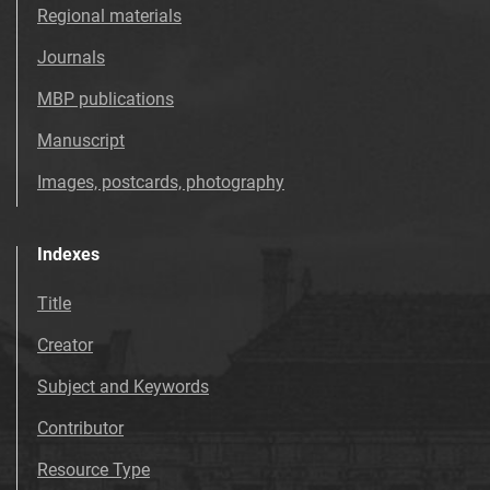
Tarnowskie Azoty : Organ Samorządu
Regional materials
Robotniczego Zakładów Azotowych im.
Journals
Feliksa Dzierżyńskiego. 1969, nr 50
Tarnowskie Azoty : Organ Samorządu
MBP publications
Robotniczego Zakładów Azotowych im.
Manuscript
Feliksa Dzierżyńskiego. 1969, nr 51
Tarnowskie Azoty : Organ Samorządu
Images, postcards, photography
Robotniczego Zakładów Azotowych im.
Feliksa Dzierżyńskiego. 1969, nr 52
Indexes
Tarnowskie Azoty : Organ Samorządu
Robotniczego Zakładów Azotowych im.
Title
Feliksa Dzierżyńskiego. 1970
Creator
Tarnowskie Azoty : Organ Samorządu
Robotniczego Zakładów Azotowych im.
Subject and Keywords
Feliksa Dzierżyńskiego. 1971
Contributor
Tarnowskie Azoty : Organ Samorządu
Robotniczego Zakładów Azotowych im.
Resource Type
Feliksa Dzierżyńskiego. 1972