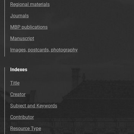
Tarnowskie Azoty : Organ Samorządu
Regional materials
Robotniczego Zakładów Azotowych im.
Journals
Feliksa Dzierżyńskiego. 1969, nr 50
Tarnowskie Azoty : Organ Samorządu
MBP publications
Robotniczego Zakładów Azotowych im.
Manuscript
Feliksa Dzierżyńskiego. 1969, nr 51
Tarnowskie Azoty : Organ Samorządu
Images, postcards, photography
Robotniczego Zakładów Azotowych im.
Feliksa Dzierżyńskiego. 1969, nr 52
Indexes
Tarnowskie Azoty : Organ Samorządu
Robotniczego Zakładów Azotowych im.
Title
Feliksa Dzierżyńskiego. 1970
Creator
Tarnowskie Azoty : Organ Samorządu
Robotniczego Zakładów Azotowych im.
Subject and Keywords
Feliksa Dzierżyńskiego. 1971
Contributor
Tarnowskie Azoty : Organ Samorządu
Robotniczego Zakładów Azotowych im.
Resource Type
Feliksa Dzierżyńskiego. 1972