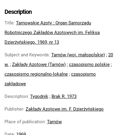
Tarnowskie Azoty : Organ Samorządu
Robotniczego Zakładów Azotowych im.
Description
Feliksa Dzierżyńskiego. 1969, nr 2
Title
:
Tarnowskie Azoty : Organ Samorządu
Tarnowskie Azoty : Organ Samorządu
Robotniczego Zakładów Azotowych im.
Robotniczego Zakładów Azotowych im. Feliksa
Feliksa Dzierżyńskiego. 1969, nr 3-4
Dzierżyńskiego. 1969, nr 13
Tarnowskie Azoty : Organ Samorządu
Subject and Keywords
:
Tarnów (woj. małopolskie)
;
20
Robotniczego Zakładów Azotowych im.
Feliksa Dzierżyńskiego. 1969, nr 5
w.
;
Zakłady Azotowe (Tarnów)
;
czasopismo polskie
;
Tarnowskie Azoty : Organ Samorządu
czasopismo regionalno-lokalne
;
czasopismo
Robotniczego Zakładów Azotowych im.
zakładowe
Feliksa Dzierżyńskiego. 1969, nr 6
Tarnowskie Azoty : Organ Samorządu
Description
:
Tygodnik
;
Brak R. 1973
Robotniczego Zakładów Azotowych im.
Publisher
:
Zakłady Azotowe im. F. Dzierżyńskiego
Feliksa Dzierżyńskiego. 1969, nr 7
Tarnowskie Azoty : Organ Samorządu
Place of publication
:
Tarnów
Robotniczego Zakładów Azotowych im.
Feliksa Dzierżyńskiego. 1969, nr 8
Date
:
1969