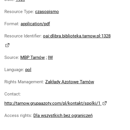
Tarnowskie Azoty : Organ Samorządu
Resource Type
:
czasopismo
Robotniczego Zakładów Azotowych im.
Feliksa Dzierżyńskiego. 1969, nr 9
Format
:
application/pdf
Tarnowskie Azoty : Organ Samorządu
Resource Identifier
:
oai:dlibra.biblioteka.tarnow.pl:1328
Robotniczego Zakładów Azotowych im.
Feliksa Dzierżyńskiego. 1969, nr 10
Tarnowskie Azoty : Organ Samorządu
Source
:
MBP Tarnów
;
IW
Robotniczego Zakładów Azotowych im.
Feliksa Dzierżyńskiego. 1969, nr 11
Language
:
pol
Tarnowskie Azoty : Organ Samorządu
Robotniczego Zakładów Azotowych im.
Rights Management
:
Zakłady Azotowe Tarnów
Feliksa Dzierżyńskiego. 1969, nr 12
Contact
:
Tarnowskie Azoty : Organ Samorządu
http://tarnow.grupaazoty.com/pl/kontakt/spolki/1
Robotniczego Zakładów Azotowych im.
Feliksa Dzierżyńskiego. 1969, nr 13
Access rights
:
Dla wszystkich bez ograniczeń
Tarnowskie Azoty : Organ Samorządu
Robotniczego Zakładów Azotowych im.