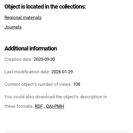
Feliksa Dzierżyńskiego. 1969, nr 14
Object is located in the collections:
Tarnowskie Azoty : Organ Samorządu
Regional materials
Robotniczego Zakładów Azotowych im.
Journals
Feliksa Dzierżyńskiego. 1969, nr 15
Tarnowskie Azoty : Organ Samorządu
Robotniczego Zakładów Azotowych im.
Additional information
Feliksa Dzierżyńskiego. 1969, nr 16
Tarnowskie Azoty : Organ Samorządu
Creation date:
2020-09-30
Robotniczego Zakładów Azotowych im.
Last modification date:
2026-01-29
Feliksa Dzierżyńskiego. 1969, nr 17
Tarnowskie Azoty : Organ Samorządu
Content object's number of views:
108
Robotniczego Zakładów Azotowych im.
You could also download the object's description in
Feliksa Dzierżyńskiego. 1969, nr 18
Tarnowskie Azoty : Organ Samorządu
these formats:
RDF
;
OAI-PMH
Robotniczego Zakładów Azotowych im.
Feliksa Dzierżyńskiego. 1969, nr 19
Tarnowskie Azoty : Organ Samorządu