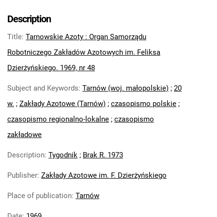
Tarnowskie Azoty : Organ Samorządu
Robotniczego Zakładów Azotowych im.
Description
Feliksa Dzierżyńskiego. 1969, nr 2
Title
:
Tarnowskie Azoty : Organ Samorządu
Tarnowskie Azoty : Organ Samorządu
Robotniczego Zakładów Azotowych im.
Robotniczego Zakładów Azotowych im. Feliksa
Feliksa Dzierżyńskiego. 1969, nr 3-4
Dzierżyńskiego. 1969, nr 48
Tarnowskie Azoty : Organ Samorządu
Subject and Keywords
:
Tarnów (woj. małopolskie)
;
20
Robotniczego Zakładów Azotowych im.
Feliksa Dzierżyńskiego. 1969, nr 5
w.
;
Zakłady Azotowe (Tarnów)
;
czasopismo polskie
;
Tarnowskie Azoty : Organ Samorządu
czasopismo regionalno-lokalne
;
czasopismo
Robotniczego Zakładów Azotowych im.
zakładowe
Feliksa Dzierżyńskiego. 1969, nr 6
Tarnowskie Azoty : Organ Samorządu
Description
:
Tygodnik
;
Brak R. 1973
Robotniczego Zakładów Azotowych im.
Publisher
:
Zakłady Azotowe im. F. Dzierżyńskiego
Feliksa Dzierżyńskiego. 1969, nr 7
Tarnowskie Azoty : Organ Samorządu
Place of publication
:
Tarnów
Robotniczego Zakładów Azotowych im.
Feliksa Dzierżyńskiego. 1969, nr 8
Date
:
1969