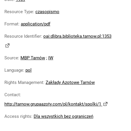
Tarnowskie Azoty : Organ Samorządu
Resource Type
:
czasopismo
Robotniczego Zakładów Azotowych im.
Feliksa Dzierżyńskiego. 1969, nr 9
Format
:
application/pdf
Tarnowskie Azoty : Organ Samorządu
Resource Identifier
:
oai:dlibra.biblioteka.tarnow.pl:1353
Robotniczego Zakładów Azotowych im.
Feliksa Dzierżyńskiego. 1969, nr 10
Tarnowskie Azoty : Organ Samorządu
Source
:
MBP Tarnów
;
IW
Robotniczego Zakładów Azotowych im.
Feliksa Dzierżyńskiego. 1969, nr 11
Language
:
pol
Tarnowskie Azoty : Organ Samorządu
Robotniczego Zakładów Azotowych im.
Rights Management
:
Zakłady Azotowe Tarnów
Feliksa Dzierżyńskiego. 1969, nr 12
Contact
:
Tarnowskie Azoty : Organ Samorządu
http://tarnow.grupaazoty.com/pl/kontakt/spolki/1
Robotniczego Zakładów Azotowych im.
Feliksa Dzierżyńskiego. 1969, nr 13
Access rights
:
Dla wszystkich bez ograniczeń
Tarnowskie Azoty : Organ Samorządu
Robotniczego Zakładów Azotowych im.