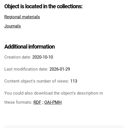
Feliksa Dzierżyńskiego. 1969, nr 14
Object is located in the collections:
Tarnowskie Azoty : Organ Samorządu
Regional materials
Robotniczego Zakładów Azotowych im.
Journals
Feliksa Dzierżyńskiego. 1969, nr 15
Tarnowskie Azoty : Organ Samorządu
Robotniczego Zakładów Azotowych im.
Additional information
Feliksa Dzierżyńskiego. 1969, nr 16
Tarnowskie Azoty : Organ Samorządu
Creation date:
2020-10-10
Robotniczego Zakładów Azotowych im.
Last modification date:
2026-01-29
Feliksa Dzierżyńskiego. 1969, nr 17
Tarnowskie Azoty : Organ Samorządu
Content object's number of views:
113
Robotniczego Zakładów Azotowych im.
You could also download the object's description in
Feliksa Dzierżyńskiego. 1969, nr 18
Tarnowskie Azoty : Organ Samorządu
these formats:
RDF
;
OAI-PMH
Robotniczego Zakładów Azotowych im.
Feliksa Dzierżyńskiego. 1969, nr 19
Tarnowskie Azoty : Organ Samorządu