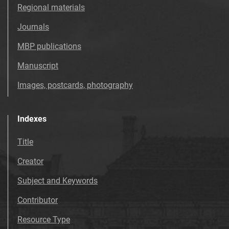
Tarnowskie Azoty : Organ Samorządu
Regional materials
Robotniczego Zakładów Azotowych im.
Journals
Feliksa Dzierżyńskiego. 1969, nr 50
Tarnowskie Azoty : Organ Samorządu
MBP publications
Robotniczego Zakładów Azotowych im.
Manuscript
Feliksa Dzierżyńskiego. 1969, nr 51
Tarnowskie Azoty : Organ Samorządu
Images, postcards, photography
Robotniczego Zakładów Azotowych im.
Feliksa Dzierżyńskiego. 1969, nr 52
Indexes
Tarnowskie Azoty : Organ Samorządu
Robotniczego Zakładów Azotowych im.
Title
Feliksa Dzierżyńskiego. 1970
Creator
Tarnowskie Azoty : Organ Samorządu
Robotniczego Zakładów Azotowych im.
Subject and Keywords
Feliksa Dzierżyńskiego. 1971
Contributor
Tarnowskie Azoty : Organ Samorządu
Robotniczego Zakładów Azotowych im.
Resource Type
Feliksa Dzierżyńskiego. 1972