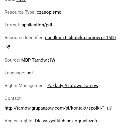
Tarnowskie Azoty : Organ Samorządu
Resource Type
:
czasopismo
Robotniczego Zakładów Azotowych im.
Feliksa Dzierżyńskiego. 1967, nr 12
Format
:
application/pdf
Tarnowskie Azoty : Organ Samorządu
Resource Identifier
:
oai:dlibra.biblioteka.tarnow.pl:1600
Robotniczego Zakładów Azotowych im.
Feliksa Dzierżyńskiego. 1967, nr 13
Tarnowskie Azoty : Organ Samorządu
Source
:
MBP Tarnów
;
IW
Robotniczego Zakładów Azotowych im.
Feliksa Dzierżyńskiego. 1967, nr 14
Language
:
pol
Tarnowskie Azoty : Organ Samorządu
Robotniczego Zakładów Azotowych im.
Rights Management
:
Zakłady Azotowe Tarnów
Feliksa Dzierżyńskiego. 1967, nr 15
Contact
:
Tarnowskie Azoty : Organ Samorządu
http://tarnow.grupaazoty.com/pl/kontakt/spolki/1
Robotniczego Zakładów Azotowych im.
Feliksa Dzierżyńskiego. 1967, nr 16
Access rights
:
Dla wszystkich bez ograniczeń
Tarnowskie Azoty : Organ Samorządu
Robotniczego Zakładów Azotowych im.