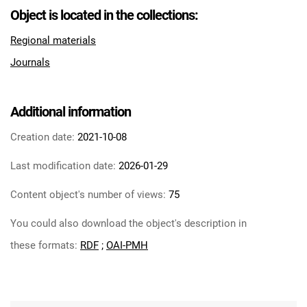
Feliksa Dzierżyńskiego. 1967, nr 17
Object is located in the collections:
Tarnowskie Azoty : Organ Samorządu
Regional materials
Robotniczego Zakładów Azotowych im.
Journals
Feliksa Dzierżyńskiego. 1967, nr 18
Tarnowskie Azoty : Organ Samorządu
Robotniczego Zakładów Azotowych im.
Additional information
Feliksa Dzierżyńskiego. 1967, nr 19
Tarnowskie Azoty : Organ Samorządu
Creation date:
2021-10-08
Robotniczego Zakładów Azotowych im.
Last modification date:
2026-01-29
Feliksa Dzierżyńskiego. 1967, nr 20
Tarnowskie Azoty : Organ Samorządu
Content object's number of views:
75
Robotniczego Zakładów Azotowych im.
You could also download the object's description in
Feliksa Dzierżyńskiego. 1967, nr 21
Tarnowskie Azoty : Organ Samorządu
these formats:
RDF
;
OAI-PMH
Robotniczego Zakładów Azotowych im.
Feliksa Dzierżyńskiego. 1967, nr 22
Tarnowskie Azoty : Organ Samorządu