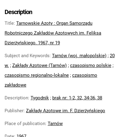
Tarnowskie Azoty : Organ Samorządu
Robotniczego Zakładów Azotowych im.
Description
Feliksa Dzierżyńskiego. 1967, nr 6
Title
:
Tarnowskie Azoty : Organ Samorządu
Tarnowskie Azoty : Organ Samorządu
Robotniczego Zakładów Azotowych im.
Robotniczego Zakładów Azotowych im. Feliksa
Feliksa Dzierżyńskiego. 1967, nr 7
Dzierżyńskiego. 1967, nr 19
Tarnowskie Azoty : Organ Samorządu
Subject and Keywords
:
Tarnów (woj. małopolskie)
;
20
Robotniczego Zakładów Azotowych im.
Feliksa Dzierżyńskiego. 1967, nr 8
w.
;
Zakłady Azotowe (Tarnów)
;
czasopismo polskie
;
Tarnowskie Azoty : Organ Samorządu
czasopismo regionalno-lokalne
;
czasopismo
Robotniczego Zakładów Azotowych im.
zakładowe
Feliksa Dzierżyńskiego. 1967, nr 9
Tarnowskie Azoty : Organ Samorządu
Description
:
Tygodnik
;
brak nr: 1-2, 32, 34-36, 38
Robotniczego Zakładów Azotowych im.
Publisher
:
Zakłady Azotowe im. F. Dzierżyńskiego
Feliksa Dzierżyńskiego. 1967, nr 10
Tarnowskie Azoty : Organ Samorządu
Place of publication
:
Tarnów
Robotniczego Zakładów Azotowych im.
Feliksa Dzierżyńskiego. 1967, nr 11
Date
:
1967