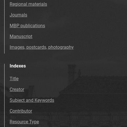
Tarnowskie Azoty : Organ Samorządu
Regional materials
Robotniczego Zakładów Azotowych im.
Journals
Feliksa Dzierżyńskiego. 1975
Tarnowskie Azoty : Organ Samorządu
MBP publications
Robotniczego Zakładów Azotowych im.
Manuscript
Feliksa Dzierżyńskiego. 1976
Tarnowskie Azoty : Organ Samorządu
Images, postcards, photography
Robotniczego Zakładów Azotowych im.
Feliksa Dzierżyńskiego. 1977
Indexes
Tarnowskie Azoty : Organ Samorządu
Robotniczego Zakładów Azotowych im.
Title
Feliksa Dzierżyńskiego. 1978
Creator
Tarnowskie Azoty : Organ Samorządu
Robotniczego Zakładów Azotowych im.
Subject and Keywords
Feliksa Dzierżyńskiego. 1979
Contributor
Tarnowskie Azoty : Organ Samorządu
Robotniczego Zakładów Azotowych im.
Resource Type
Feliksa Dzierżyńskiego. 1980