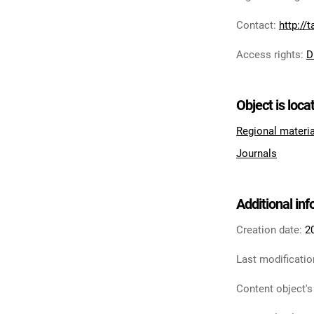
Contact
:
http://
Access rights
:
D
Object is loca
Regional materi
Journals
Additional in
Creation date:
2
Last modificatio
Content object's