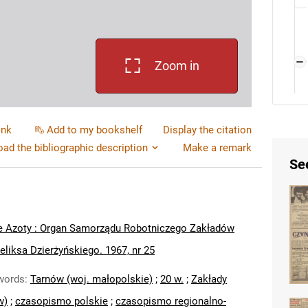
Zoom in
ink
Add to my bookshelf
Display the citation
ad the bibliographic description
Make a remark
Se
e Azoty : Organ Samorządu Robotniczego Zakładów
liksa Dzierżyńskiego. 1967, nr 25
words
:
Tarnów (woj. małopolskie)
;
20 w.
;
Zakłady
w)
;
czasopismo polskie
;
czasopismo regionalno-