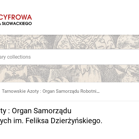
Tarnowskie Azoty : Organ Samorządu Robotniczego Zakładów Azotowych im. Feliksa Dzierżyńskiego. 1967, nr 25
ty : Organ Samorządu
h im. Feliksa Dzierżyńskiego.