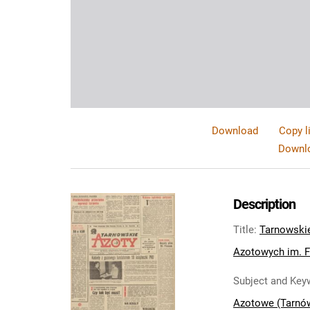
Download
Copy l
Downlo
Description
Title
:
Tarnowski
Azotowych im. Fe
Subject and Key
Azotowe (Tarnó