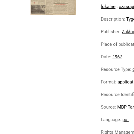
lokalne
;
czasop
Description
:
Tyg
Publisher
:
Zakła
Place of publica
Date
:
1967
Resource Type
:
Format
:
applicat
Resource Identif
Source
:
MBP Ta
Language
:
pol
Rights Managem