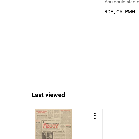
You could also d
RDF
;
OAI-PMH
Last viewed