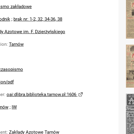
ismo zakładowe
odnik
;
brak nr: 1-2, 32, 34-36, 38
dy Azotowe im. F. Dzierżyńskiego
tion
:
Tarnów
czasopismo
ion/pdf
ier
:
oai:dlibra.biblioteka.tarnow.pl:1606
rnów
;
IW
ent
:
Zakłady Azotowe Tarnów