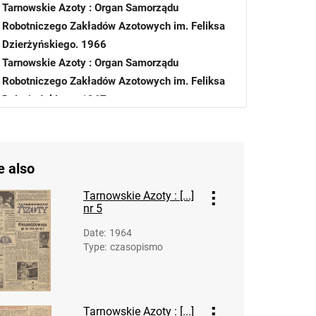
Tarnowskie Azoty : Organ Samorządu
Robotniczego Zakładów Azotowych im. Feliksa
Dzierżyńskiego. 1966
Tarnowskie Azoty : Organ Samorządu
Robotniczego Zakładów Azotowych im. Feliksa
Dzierżyńskiego. 1967
Tarnowskie Azoty : Organ Samorządu
Robotniczego Zakładów Azotowych im.
Feliksa Dzierżyńskiego. 1967, nr 3
e also
Tarnowskie Azoty : Organ Samorządu
Robotniczego Zakładów Azotowych im.
Tarnowskie Azoty : [...]
nr 5
Feliksa Dzierżyńskiego. 1967, nr 4
Tarnowskie Azoty : Organ Samorządu
Date
:
1964
Robotniczego Zakładów Azotowych im.
Type
:
czasopismo
Feliksa Dzierżyńskiego. 1967, nr 5
Tarnowskie Azoty : Organ Samorządu
Robotniczego Zakładów Azotowych im.
Tarnowskie Azoty : [...]