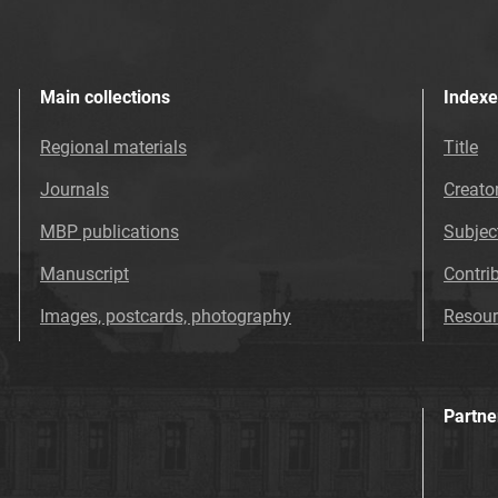
Main collections
Indexe
Regional materials
Title
Journals
Creato
MBP publications
Subjec
Manuscript
Contri
Images, postcards, photography
Resour
Partne