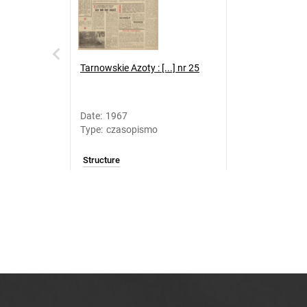
Tarnowskie Azoty : [...] nr 25
Date
:
1967
Type
:
czasopismo
Structure