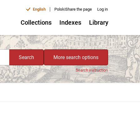
|
English
Polski
Share the page
Log in
Collections
Indexes
Library
Search
More search options
Search instruction