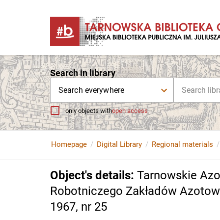
Search in library
Search everywhere
only objects with
open access
Homepage
Digital Library
Regional materials
Object's details
:
Tarnowskie Azo
Robotniczego Zakładów Azotowyc
1967, nr 25