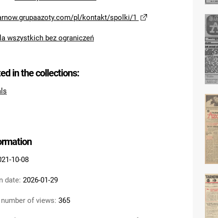
tarnow.grupaazoty.com/pl/kontakt/spolki/1
la wszystkich bez ograniczeń
ted in the collections:
als
formation
021-10-08
n date:
2026-01-29
 number of views:
365