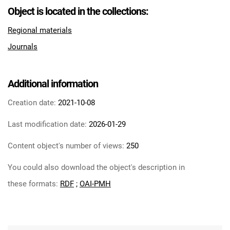
Feliksa Dzierżyńskiego. 1967, nr 17
Object is located in the collections:
Tarnowskie Azoty : Organ Samorządu
Regional materials
Robotniczego Zakładów Azotowych im.
Journals
Feliksa Dzierżyńskiego. 1967, nr 18
Tarnowskie Azoty : Organ Samorządu
Robotniczego Zakładów Azotowych im.
Additional information
Feliksa Dzierżyńskiego. 1967, nr 19
Tarnowskie Azoty : Organ Samorządu
Creation date:
2021-10-08
Robotniczego Zakładów Azotowych im.
Last modification date:
2026-01-29
Feliksa Dzierżyńskiego. 1967, nr 20
Tarnowskie Azoty : Organ Samorządu
Content object's number of views:
250
Robotniczego Zakładów Azotowych im.
You could also download the object's description in
Feliksa Dzierżyńskiego. 1967, nr 21
Tarnowskie Azoty : Organ Samorządu
these formats:
RDF
;
OAI-PMH
Robotniczego Zakładów Azotowych im.
Feliksa Dzierżyńskiego. 1967, nr 22
Tarnowskie Azoty : Organ Samorządu