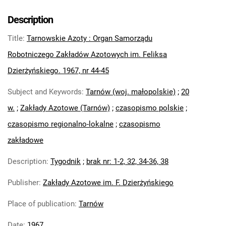
Tarnowskie Azoty : Organ Samorządu
Robotniczego Zakładów Azotowych im.
Description
Feliksa Dzierżyńskiego. 1967, nr 6
Title
:
Tarnowskie Azoty : Organ Samorządu
Tarnowskie Azoty : Organ Samorządu
Robotniczego Zakładów Azotowych im.
Robotniczego Zakładów Azotowych im. Feliksa
Feliksa Dzierżyńskiego. 1967, nr 7
Dzierżyńskiego. 1967, nr 44-45
Tarnowskie Azoty : Organ Samorządu
Subject and Keywords
:
Tarnów (woj. małopolskie)
;
20
Robotniczego Zakładów Azotowych im.
Feliksa Dzierżyńskiego. 1967, nr 8
w.
;
Zakłady Azotowe (Tarnów)
;
czasopismo polskie
;
Tarnowskie Azoty : Organ Samorządu
czasopismo regionalno-lokalne
;
czasopismo
Robotniczego Zakładów Azotowych im.
zakładowe
Feliksa Dzierżyńskiego. 1967, nr 9
Tarnowskie Azoty : Organ Samorządu
Description
:
Tygodnik
;
brak nr: 1-2, 32, 34-36, 38
Robotniczego Zakładów Azotowych im.
Publisher
:
Zakłady Azotowe im. F. Dzierżyńskiego
Feliksa Dzierżyńskiego. 1967, nr 10
Tarnowskie Azoty : Organ Samorządu
Place of publication
:
Tarnów
Robotniczego Zakładów Azotowych im.
Feliksa Dzierżyńskiego. 1967, nr 11
Date
:
1967