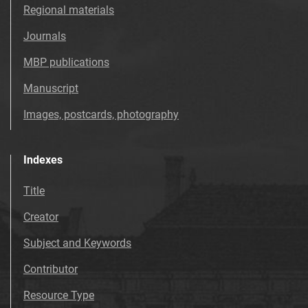
Tarnowskie Azoty : Organ Samorządu
Regional materials
Robotniczego Zakładów Azotowych im.
Journals
Feliksa Dzierżyńskiego. 1975
Tarnowskie Azoty : Organ Samorządu
MBP publications
Robotniczego Zakładów Azotowych im.
Manuscript
Feliksa Dzierżyńskiego. 1976
Tarnowskie Azoty : Organ Samorządu
Images, postcards, photography
Robotniczego Zakładów Azotowych im.
Feliksa Dzierżyńskiego. 1977
Indexes
Tarnowskie Azoty : Organ Samorządu
Robotniczego Zakładów Azotowych im.
Title
Feliksa Dzierżyńskiego. 1978
Creator
Tarnowskie Azoty : Organ Samorządu
Robotniczego Zakładów Azotowych im.
Subject and Keywords
Feliksa Dzierżyńskiego. 1979
Contributor
Tarnowskie Azoty : Organ Samorządu
Robotniczego Zakładów Azotowych im.
Resource Type
Feliksa Dzierżyńskiego. 1980