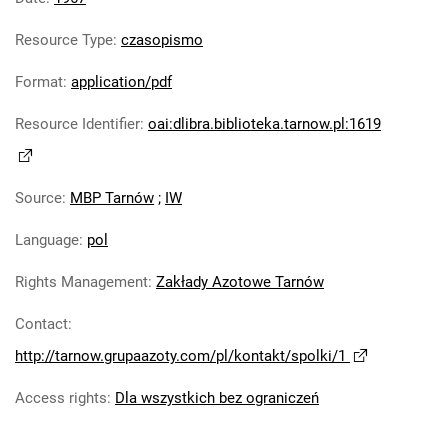
Tarnowskie Azoty : Organ Samorządu
Resource Type
:
czasopismo
Robotniczego Zakładów Azotowych im.
Feliksa Dzierżyńskiego. 1967, nr 12
Format
:
application/pdf
Tarnowskie Azoty : Organ Samorządu
Resource Identifier
:
oai:dlibra.biblioteka.tarnow.pl:1619
Robotniczego Zakładów Azotowych im.
Feliksa Dzierżyńskiego. 1967, nr 13
Tarnowskie Azoty : Organ Samorządu
Source
:
MBP Tarnów
;
IW
Robotniczego Zakładów Azotowych im.
Feliksa Dzierżyńskiego. 1967, nr 14
Language
:
pol
Tarnowskie Azoty : Organ Samorządu
Robotniczego Zakładów Azotowych im.
Rights Management
:
Zakłady Azotowe Tarnów
Feliksa Dzierżyńskiego. 1967, nr 15
Contact
:
Tarnowskie Azoty : Organ Samorządu
http://tarnow.grupaazoty.com/pl/kontakt/spolki/1
Robotniczego Zakładów Azotowych im.
Feliksa Dzierżyńskiego. 1967, nr 16
Access rights
:
Dla wszystkich bez ograniczeń
Tarnowskie Azoty : Organ Samorządu
Robotniczego Zakładów Azotowych im.