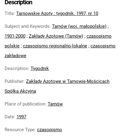
Description
Feliksa Dzierżyńskiego. 1971
Title
:
Tarnowskie Azoty : tygodnik. 1997, nr 10
Tarnowskie Azoty : Organ Samorządu
Robotniczego Zakładów Azotowych im.
Subject and Keywords
:
Tarnów (woj. małopolskie)
;
Feliksa Dzierżyńskiego. 1972
1901-2000
;
Zakłady Azotowe (Tarnów)
;
czasopismo
Tarnowskie Azoty : Organ Samorządu
polskie
;
czasopismo regionalno-lokalne
;
czasopismo
Robotniczego Zakładów Azotowych im.
Feliksa Dzierżyńskiego. 1974
zakładowe
Tarnowskie Azoty : Organ Samorządu
Description
:
Tygodnik
Robotniczego Zakładów Azotowych im.
Feliksa Dzierżyńskiego. 1975
Publisher
:
Zakłady Azotowe w Tarnowie-Mościcach
Tarnowskie Azoty : Organ Samorządu
Spółka Akcyjna
Robotniczego Zakładów Azotowych im.
Feliksa Dzierżyńskiego. 1976
Place of publication
:
Tarnów
Tarnowskie Azoty : Organ Samorządu
Date
:
1997
Robotniczego Zakładów Azotowych im.
Feliksa Dzierżyńskiego. 1977
Resource Type
:
czasopismo
Tarnowskie Azoty : Organ Samorządu