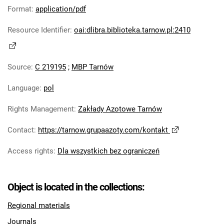
Robotniczego Zakładów Azotowych im.
Format
:
application/pdf
Feliksa Dzierżyńskiego. 1978
Resource Identifier
:
oai:dlibra.biblioteka.tarnow.pl:2410
Tarnowskie Azoty : Organ Samorządu
Robotniczego Zakładów Azotowych im.
Feliksa Dzierżyńskiego. 1979
Source
:
C 219195
;
MBP Tarnów
Tarnowskie Azoty : Organ Samorządu
Robotniczego Zakładów Azotowych im.
Language
:
pol
Feliksa Dzierżyńskiego. 1980
Rights Management
:
Zakłady Azotowe Tarnów
Tarnowskie Azoty : Organ Samorządu
Robotniczego Zakładów Azotowych im.
Contact
:
https://tarnow.grupaazoty.com/kontakt
Feliksa Dzierżyńskiego. 1981
Tarnowskie Azoty : tygodnik Zakładów
Access rights
:
Dla wszystkich bez ograniczeń
Azotowych im. Feliksa Dzierżyńskiego w
Tarnowie. 1982
Object is located in the collections:
Tarnowskie Azoty : tygodnik Zakładów
Azotowych im. Feliksa Dzierżyńskiego w
Regional materials
Tarnowie. 1983
Journals