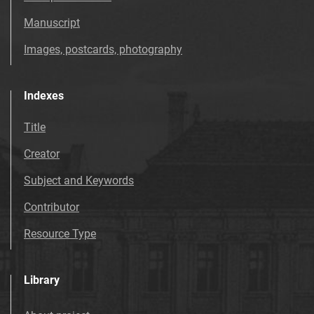
Tarnowskie Azoty : tygodnik. 1997, nr
Manuscript
37
Images, postcards, photography
Tarnowskie Azoty : tygodnik. 1997, nr
38
Tarnowskie Azoty : tygodnik. 1997, nr
Indexes
39
Title
Tarnowskie Azoty : tygodnik. 1997, nr
40
Creator
Tarnowskie Azoty : tygodnik. 1997, nr
Subject and Keywords
41
Tarnowskie Azoty : tygodnik. 1997, nr
Contributor
42
Resource Type
Tarnowskie Azoty : tygodnik. 1997, nr
43
Tarnowskie Azoty : tygodnik. 1997, nr
Library
44
Tarnowskie Azoty : tygodnik. 1997, nr