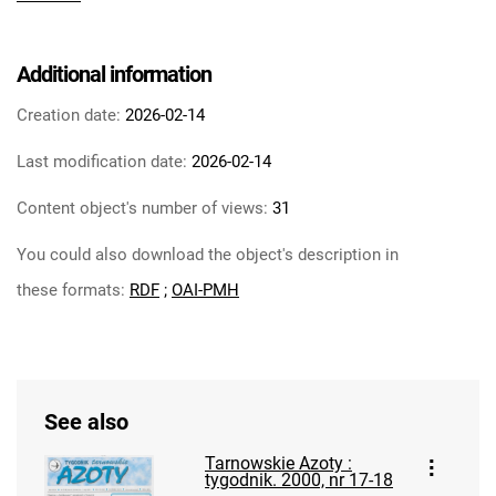
Tarnowskie Azoty : tygodnik Zakładów
Azotowych im. Feliksa Dzierżyńskiego w
Tarnowie. 1984
Additional information
Tarnowskie Azoty : tygodnik Zakładów
Creation date:
2026-02-14
Azotowych im. Feliksa Dzierżyńskiego w
Tarnowie. 1985
Last modification date:
2026-02-14
Tarnowskie Azoty : tygodnik Zakładów
Content object's number of views:
31
Azotowych im. Feliksa Dzierżyńskiego w
Tarnowie. 1986
You could also download the object's description in
Tarnowskie Azoty : tygodnik Zakładów
these formats:
RDF
;
OAI-PMH
Azotowych im. Feliksa Dzierżyńskiego w
Tarnowie. 1987
Tarnowskie Azoty : tygodnik Zakładów
Azotowych im. Feliksa Dzierżyńskiego w
Tarnowie. 1988
See also
Tarnowskie Azoty : tygodnik Zakładów
Tarnowskie Azoty :
Azotowych im. Feliksa Dzierżyńskiego w
tygodnik. 2000, nr 17-18