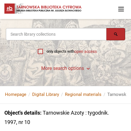
only objects with
open access
More search options
Homepage
Digital Library
Regional materials
Tarnowskie A
Object's details
:
Tarnowskie Azoty : tygodnik.
1997, nr 10